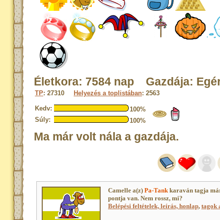
Életkora: 7584 nap Gazdája: Egé
TP
: 27310
Helyezés a toplistában
: 2563
Kedv:
100%
Súly:
100%
Ma már volt nála a gazdája.
Camelle a(z)
Pa-Tank
karaván tagja má
pontja van. Nem rossz, mi?
Belépési feltételek, leírás, honlap
,
tagok a