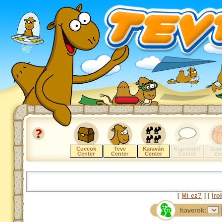
Cuccok
Teve
Karaván
Kapcsolat
Gam
Center
Center
Center
Center
Zo
[
Mi ez?
] [
Íro
haverok: