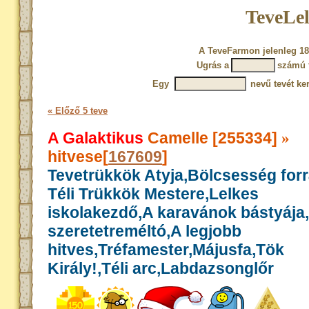
TeveLel
A TeveFarmon jelenleg 18
Ugrás a
számú 
Egy
nevű tevét ke
« Előző 5 teve
A Galaktikus
Camelle [255334]
»
hitvese[
167609
]
Tevetrükkök Atyja,Bölcsesség for
Téli Trükkök Mestere,Lelkes
iskolakezdő,A karavánok bástyája
szeretetreméltó,A legjobb
hitves,Tréfamester,Májusfa,Tök
Király!,Téli arc,Labdazsonglőr