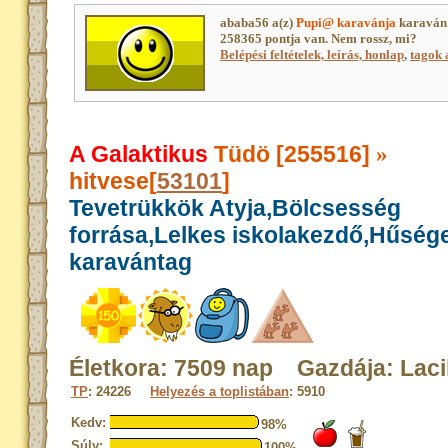
ababa56 a(z)
Pupi@ karavánja
karaván 
258365 pontja van. Nem rossz, mi?
Belépési feltételek, leírás, honlap
,
tagok a
A Galaktikus
Tüdö [255516]
»
hitvese[
53101
]
Tevetrükkök Atyja,Bölcsesség
forrása,Lelkes iskolakezdő,Hűség
karavántag
Életkora: 7509 nap Gazdája: Lac
TP
: 24226
Helyezés a toplistában
: 5910
Kedv:
98%
Súly:
100%