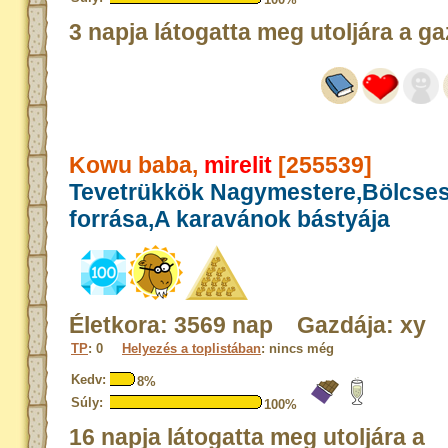
3 napja látogatta meg utoljára a ga
Kowu baba,
mirelit
[255539]
Tevetrükkök Nagymestere,Bölcse
forrása,A karavánok bástyája
Életkora: 3569 nap Gazdája: xy
TP
: 0
Helyezés a toplistában
: nincs még
Kedv:
8%
Súly:
100%
16 napja látogatta meg utoljára a