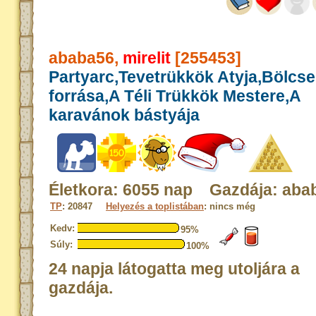
ababa56,
mirelit
[255453]
Partyarc,Tevetrükkök Atyja,Bölcs
forrása,A Téli Trükkök Mestere,A
karavánok bástyája
Életkora: 6055 nap Gazdája: aba
TP
: 20847
Helyezés a toplistában
: nincs még
Kedv:
95%
Súly:
100%
24 napja látogatta meg utoljára a
gazdája.