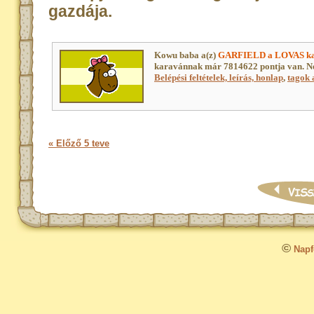
gazdája.
Kowu baba a(z)
GARFIELD a LOVAS ka
karavánnak már 7814622 pontja van. N
Belépési feltételek, leírás, honlap
,
tagok a
« Előző 5 teve
©
Napfo