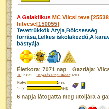
A Galaktikus
MC Vilcsi teve [2553
hitvese[
150055
]
Tevetrükkök Atyja,Bölcsesség
forrása,Lelkes iskolakezdő,A kar
bástyája
Életkora: 7071 nap Gazdája: Vilcs
TP
: 23331
Helyezés a toplistában
: 6941
Kedv:
83%
Súly:
94%
6 napja látogatta meg utoljára a ga