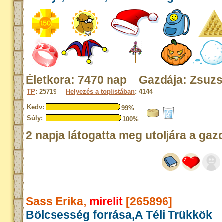
Életkora: 7470 nap Gazdája: Zsuzs
TP
: 25719
Helyezés a toplistában
: 4144
Kedv:
99%
Súly:
100%
2 napja látogatta meg utoljára a gaz
Sass Erika,
mirelit
[265896]
Bölcsesség forrása,A Téli Trükkök