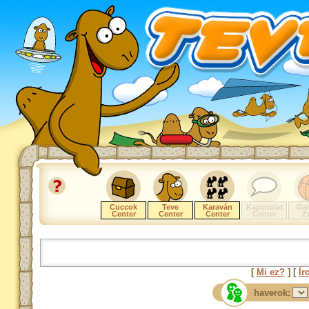
Cuccok
Teve
Karaván
Kapcsolat
Ga
Center
Center
Center
Center
Z
[
Mi ez?
] [
Ír
haverok: