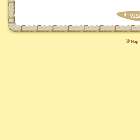
©
Napfo