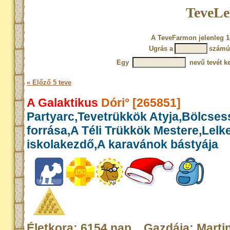
TeveLe
A TeveFarmon jelenleg 1
Ugrás a
számú
Egy
nevű tevét ke
« Előző 5 teve
A Galaktikus
Dóri° [265851]
Partyarc,Tevetrükkök Atyja,Bölcse
forrása,A Téli Trükkök Mestere,Lelk
iskolakezdő,A karavánok bástyája
Életkora: 6154 nap Gazdája: Marti