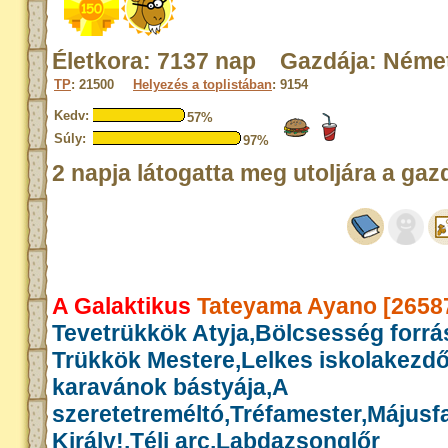
Életkora: 7137 nap Gazdája: Német
TP
: 21500
Helyezés a toplistában
: 9154
Kedv:
57%
Súly:
97%
2 napja látogatta meg utoljára a gaz
A Galaktikus
Tateyama Ayano [2658
Tevetrükkök Atyja,Bölcsesség forrás
Trükkök Mestere,Lelkes iskolakezd
karavánok bástyája,A
szeretetreméltó,Tréfamester,Májusf
Király!,Téli arc,Labdazsonglőr