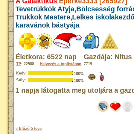
A Galaktikus
Eperke3333 [265927]
Tevetrükkök Atyja,Bölcsesség forrás
Trükkök Mestere,Lelkes iskolakezd
karavánok bástyája
Életkora: 6522 nap Gazdája: Nitus
TP
: 22588
Helyezés a toplistában
: 7719
Kedv:
100%
Súly:
100%
1 napja látogatta meg utoljára a gaz
« Előző 5 teve