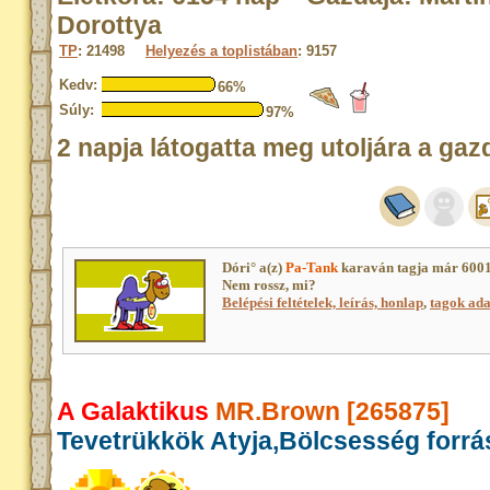
Dorottya
TP
: 21498
Helyezés a toplistában
: 9157
Kedv:
66%
Súly:
97%
2 napja látogatta meg utoljára a gaz
Dóri° a(z)
Pa-Tank
karaván tagja már 6001
Nem rossz, mi?
Belépési feltételek, leírás, honlap
,
tagok adat
A Galaktikus
MR.Brown [265875]
Tevetrükkök Atyja,Bölcsesség forrá