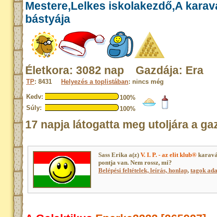
Mestere,Lelkes iskolakezdő,A kara
bástyája
Életkora: 3082 nap Gazdája: Era
TP
: 8431
Helyezés a toplistában
: nincs még
Kedv:
100%
Súly:
100%
17 napja látogatta meg utoljára a ga
Sass Erika a(z)
V. I. P. - az elit klub®
karavá
pontja van. Nem rossz, mi?
Belépési feltételek, leírás, honlap
,
tagok adat