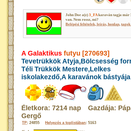
John Doe a(z)
3_FA
karaván tagja már 
van. Nem rossz, mi?
Belépési feltételek, leírás, honlap
,
tagok 
A Galaktikus
futyu [270693]
Tevetrükkök Atyja,Bölcsesség for
Téli Trükkök Mestere,Lelkes
iskolakezdő,A karavánok bástyája
Életkora: 7214 nap Gazdája: Páp
Gergő
TP
: 24855
Helyezés a toplistában
: 5163