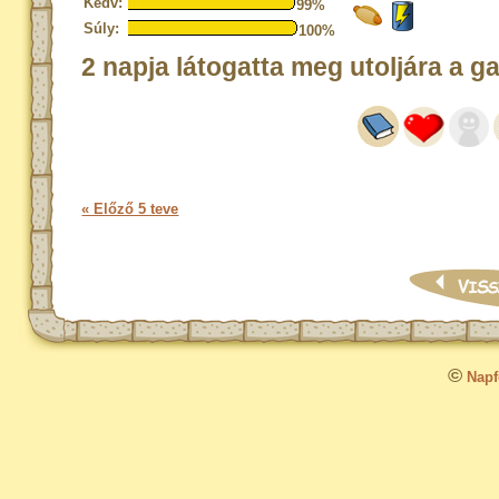
Kedv:
99%
Súly:
100%
2 napja látogatta meg utoljára a g
« Előző 5 teve
©
Napfo