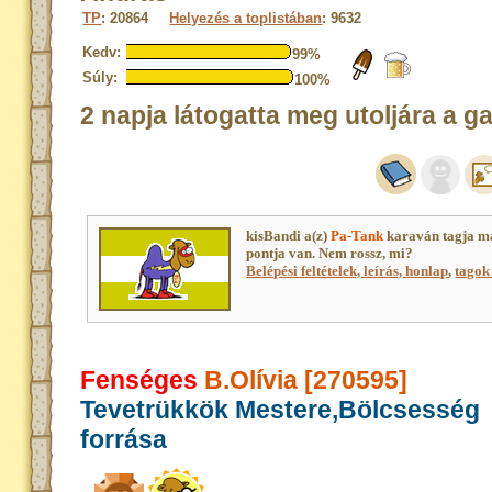
TP
: 20864
Helyezés a toplistában
: 9632
Kedv:
99%
Súly:
100%
2 napja látogatta meg utoljára a g
kisBandi a(z)
Pa-Tank
karaván tagja m
pontja van. Nem rossz, mi?
Belépési feltételek, leírás, honlap
,
tagok 
Fenséges
B.Olívia [270595]
Tevetrükkök Mestere,Bölcsesség
forrása