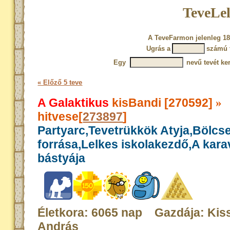
TeveLel
A TeveFarmon jelenleg 18
Ugrás a
számú 
Egy
nevű tevét ke
« Előző 5 teve
A Galaktikus
kisBandi [270592]
»
hitvese[
273897
]
Partyarc,Tevetrükkök Atyja,Bölcs
forrása,Lelkes iskolakezdő,A kar
bástyája
Életkora: 6065 nap Gazdája: Kis
András