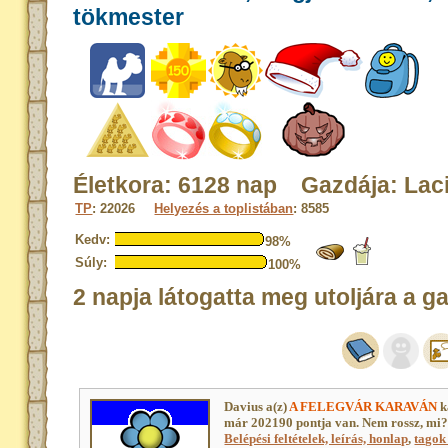
tökmester
Életkora: 6128 nap Gazdája: Lac
TP
: 22026
Helyezés a toplistában
: 8585
Kedv:
98%
Súly:
100%
2 napja látogatta meg utoljára a g
Davius a(z)
A FELEGVÁR KARAVÁN
k
már 202190 pontja van. Nem rossz, mi
Belépési feltételek, leírás, honlap
,
tagok 