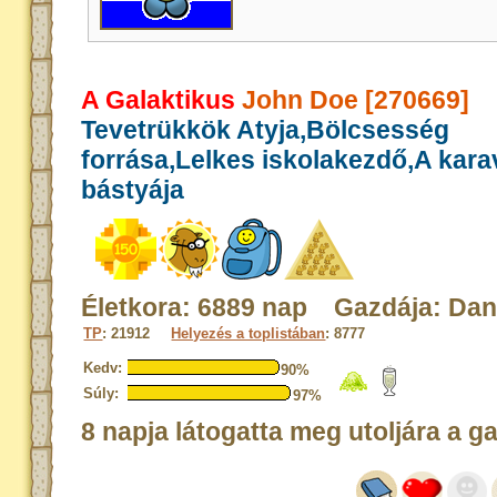
A Galaktikus
John Doe [270669]
Tevetrükkök Atyja,Bölcsesség
forrása,Lelkes iskolakezdő,A kar
bástyája
Életkora: 6889 nap Gazdája: Dan
TP
: 21912
Helyezés a toplistában
: 8777
Kedv:
90%
Súly:
97%
8 napja látogatta meg utoljára a g