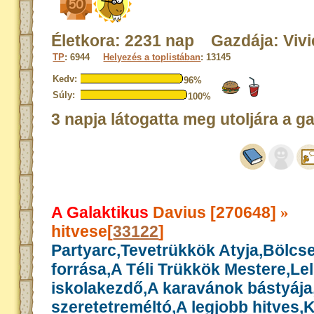
Életkora: 2231 nap Gazdája: Viv
TP
: 6944
Helyezés a toplistában
: 13145
Kedv:
96%
Súly:
100%
3 napja látogatta meg utoljára a g
A Galaktikus
Davius [270648]
»
hitvese[
33122
]
Partyarc,Tevetrükkök Atyja,Bölcs
forrása,A Téli Trükkök Mestere,Le
iskolakezdő,A karavánok bástyája
szeretetreméltó,A legjobb hitves,K