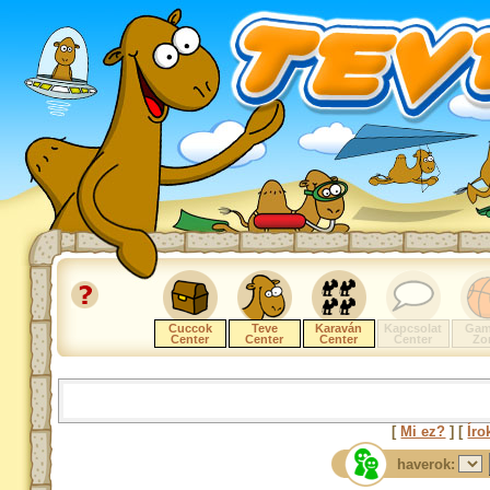
Cuccok
Teve
Karaván
Kapcsolat
Gam
Center
Center
Center
Center
Zo
[
Mi ez?
] [
Íro
haverok: