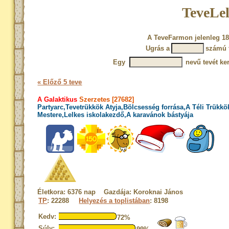
TeveLel
A TeveFarmon jelenleg 18
Ugrás a
számú 
Egy
nevű tevét ke
« Előző 5 teve
A Galaktikus
Szerzetes [27682]
Partyarc,Tevetrükkök Atyja,Bölcsesség forrása,A Téli Trükkö
Mestere,Lelkes iskolakezdő,A karavánok bástyája
Életkora: 6376 nap Gazdája: Koroknai János
TP
: 22288
Helyezés a toplistában
: 8198
Kedv:
72%
Súly: