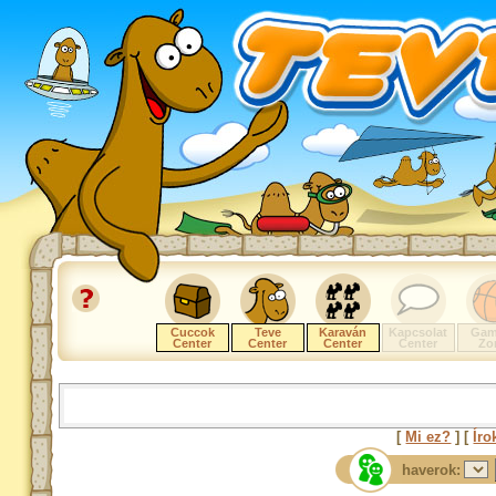
Cuccok
Teve
Karaván
Kapcsolat
Gam
Center
Center
Center
Center
Zo
[
Mi ez?
] [
Íro
haverok: