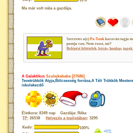
99%
Ma már volt nála a gazdája.
Szerzetes a(z)
Pa-Tank
karaván tagja m
pontja van. Nem rossz, mi?
Belépési feltételek, leírás, honlap
,
tagok 
A Galaktikus
Szulejkababa [27686]
Tevetrükkök Atyja,Bölcsesség forrása,A Téli Trükkök Mester
iskolakezdő
Életkora: 8349 nap Gazdája: Réka
TP
: 26538
Helyezés a toplistában
: 3295
Kedv:
100%