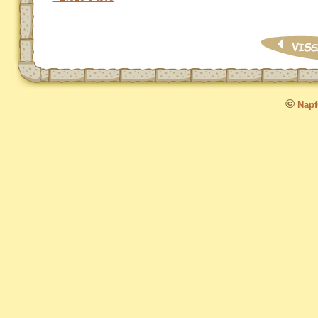
©
Napfo