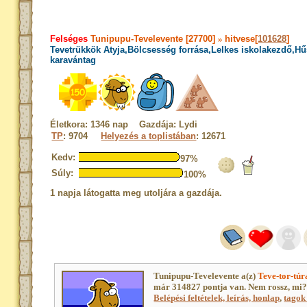
Felséges
Tunipupu-Tevelevente [27700]
»
hitvese[
101628
]
Tevetrükkök Atyja,Bölcsesség forrása,Lelkes iskolakezdő,H
karavántag
Életkora: 1346 nap Gazdája: Lydi
TP
: 9704
Helyezés a toplistában
: 12671
Kedv:
97%
Súly:
100%
1 napja látogatta meg utoljára a gazdája.
Tunipupu-Tevelevente a(z)
Teve-tor-túr
már 314827 pontja van. Nem rossz, mi
Belépési feltételek, leírás, honlap
,
tagok 