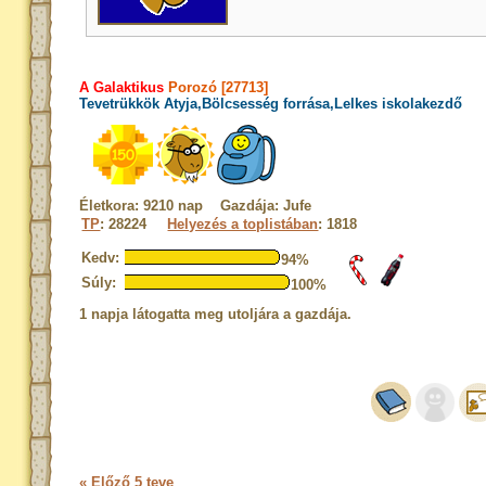
A Galaktikus
Porozó [27713]
Tevetrükkök Atyja,Bölcsesség forrása,Lelkes iskolakezdő
Életkora: 9210 nap Gazdája: Jufe
TP
: 28224
Helyezés a toplistában
: 1818
Kedv:
94%
Súly:
100%
1 napja látogatta meg utoljára a gazdája.
« Előző 5 teve