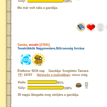
Súly:
100%
Ma már volt nála a gazdája.
Tamka,
mirelit
[27691]
Tevetrükkök Nagymestere,Bölcsesség forrása
Életkora: 9234 nap Gazdája: Szegletes Tamara
TP
: 24707
Helyezés a toplistában
: nincs még
Kedv:
81%
Súly:
100%
39 napja látogatta meg utoljára a gazdája.