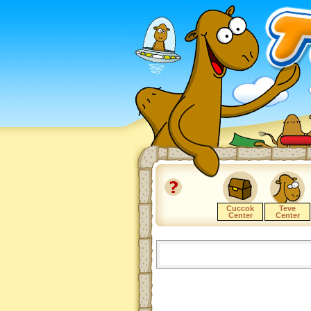
Cuccok
Teve
Center
Center