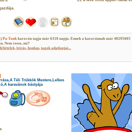
100%
gazdája.
z)
Pa-Tank
karaván tagja már 6318 napja. Ennek a karavánnak már 40295605
an. Nem rossz, mi?
feltételek, leírás, honlap
,
tagok adatlapjai...
]
rrása,A Téli Trükkök Mestere,Lelkes
zó,A karavánok bástyája
s