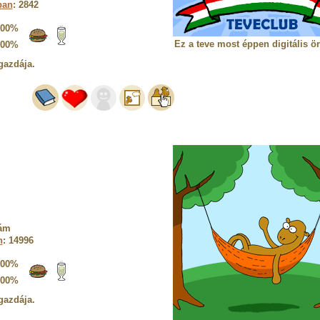
ban
: 2842
100%
Ez a teve most éppen digitális ö
100%
gazdája.
dám
n
: 14996
100%
100%
gazdája.