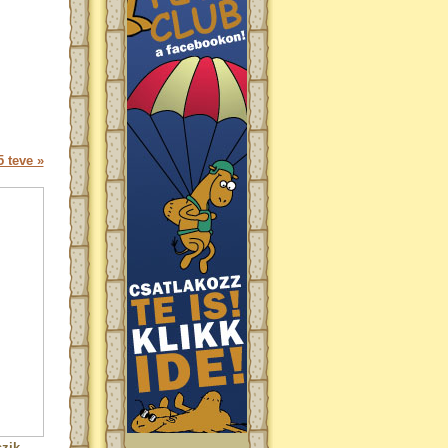
 teve »
zik.