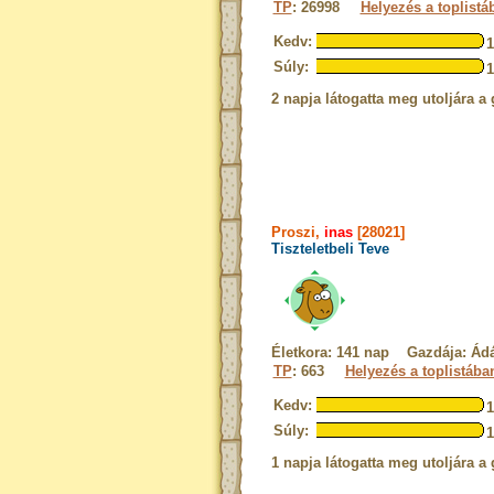
TP
: 26998
Helyezés a toplistá
Kedv:
Súly:
2 napja látogatta meg utoljára a 
Proszi,
inas
[28021]
Tiszteletbeli Teve
Életkora: 141 nap Gazdája: Á
TP
: 663
Helyezés a toplistába
Kedv:
Súly:
1 napja látogatta meg utoljára a 