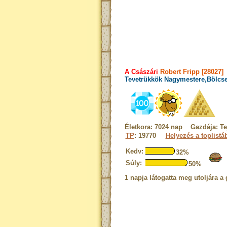
A Császári
Robert Fripp [28027]
Tevetrükkök Nagymestere,Bölcse
Életkora: 7024 nap Gazdája: Te
TP
: 19770
Helyezés a toplistá
Kedv:
32%
Súly:
50%
1 napja látogatta meg utoljára a 