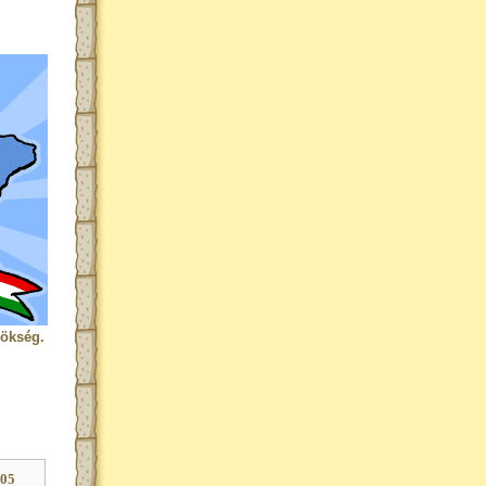
rökség.
605