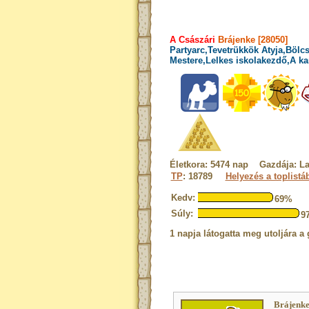
A Császári
Brájenke [28050]
Partyarc,Tevetrükkök Atyja,Bölcs
Mestere,Lelkes iskolakezdő,A ka
Életkora: 5474 nap Gazdája: La
TP
: 18789
Helyezés a toplistá
Kedv:
69%
Súly:
9
1 napja látogatta meg utoljára a 
Brájenke