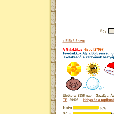
Egy
« Előző 5 teve
A Galaktikus
Hispy [27997]
Tevetrükkök Atyja,Bölcsesség fo
iskolakezdő,A karavánok bástyája
Életkora: 9358 nap Gazdája: 
TP
: 29408
Helyezés a toplistá
Kedv:
65%
Súly: