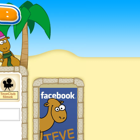
TeveClub
filmek