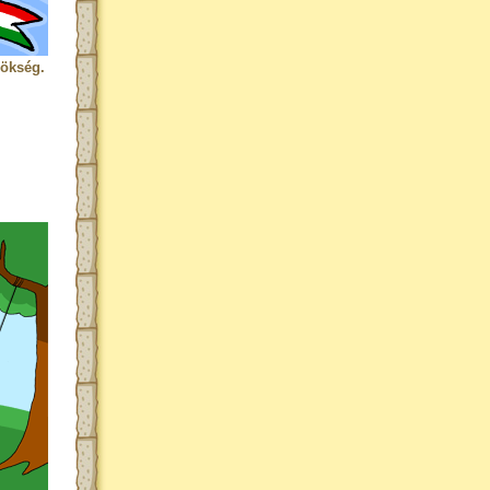
rökség.