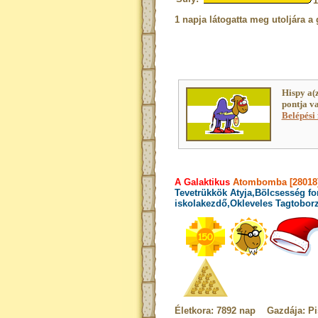
1 napja látogatta meg utoljára a 
Hispy a(
pontja v
Belépési 
A Galaktikus
Atombomba [28018
Tevetrükkök Atyja,Bölcsesség fo
iskolakezdő,Okleveles Tagtobor
Életkora: 7892 nap Gazdája: Pi