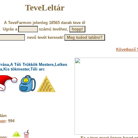
TeveLeltár
A TeveFarmon jelenleg 18565 darab teve él
Ugrás a
számú tevéhez,
nevű tevét keresek!
Következő 5
rrása,A Téli Trükkök Mestere,Lelkes
,Kis tökmester,Téli arc
Ádám
ban
: 994
Ez a teve most éppen havat es