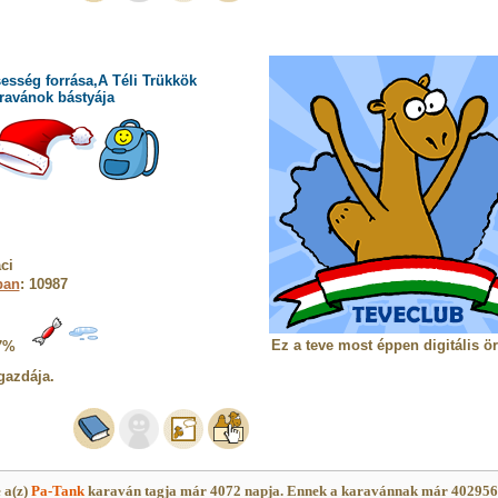
esség forrása,A Téli Trükkök
ravánok bástyája
ci
ban
: 10987
Ez a teve most éppen digitális ö
7%
gazdája.
 a(z)
Pa-Tank
karaván tagja már 4072 napja. Ennek a karavánnak már 40295