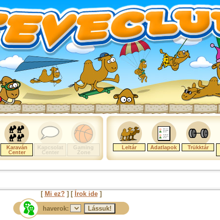
Karaván
Kapcsolat
Gaming
Leltár
Adatlapok
Trükktár
Center
Center
Zone
[
Mi ez?
] [
Írok ide
]
haverok: