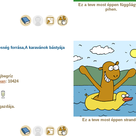
Ez a teve most éppen függőá
pihen.
sség forrása,A karavánok bástyája
jbegríz
ban
: 10424
gazdája.
Ez a teve most éppen strand