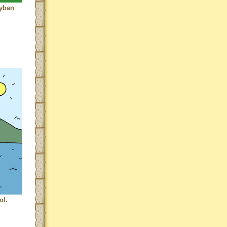
gyban
ol.