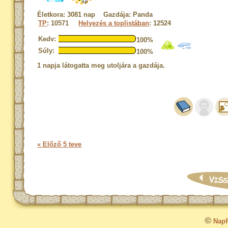
Életkora: 3081 nap Gazdája: Panda
TP
: 10571
Helyezés a toplistában
: 12524
Kedv:
100%
Súly:
100%
1 napja látogatta meg utoljára a gazdája.
« Előző 5 teve
©
Napfo