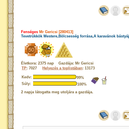
Fenséges
Mr Gericsi [280413]
Tevetrükkök Mestere,Bölcsesség forrása,A karavánok bástyá
Életkora: 2375 nap Gazdája: Mr Gericsi
TP
: 7027
Helyezés a toplistában
: 13173
Kedv:
99%
Súly:
100%
2 napja látogatta meg utoljára a gazdája.