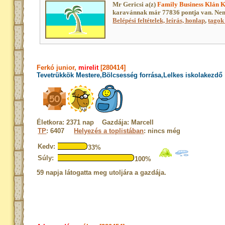
Mr Gericsi a(z)
Family Business Klán 
karavánnak már 77836 pontja van. Nem
Belépési feltételek, leírás, honlap
,
tagok 
Ferkó junior,
mirelit
[280414]
Tevetrükkök Mestere,Bölcsesség forrása,Lelkes iskolakezdő
Életkora: 2371 nap Gazdája: Marcell
TP
: 6407
Helyezés a toplistában
: nincs még
Kedv:
33%
Súly:
100%
59 napja látogatta meg utoljára a gazdája.