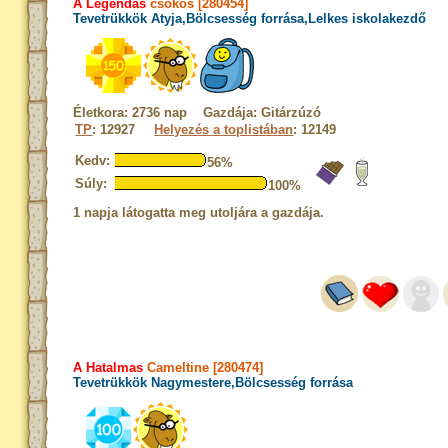
A Legendás
csókos [280454]
Tevetrükkök Atyja,Bölcsesség forrása,Lelkes iskolakezdő
Életkora: 2736 nap Gazdája: Gitárzúzó
TP
: 12927
Helyezés a toplistában
: 12149
Kedv:
56%
Súly:
100%
1 napja látogatta meg utoljára a gazdája.
A Hatalmas
Cameltine [280474]
Tevetrükkök Nagymestere,Bölcsesség forrása