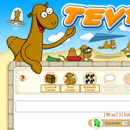
Cuccok
Teve
Karaván
Kapcsolat
Gam
Center
Center
Center
Center
Zo
[
Mi ez?
] [
Íro
haverok: