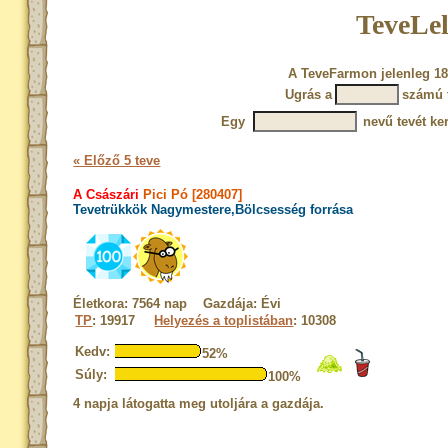
TeveLel
A TeveFarmon jelenleg 18
Ugrás a
számú 
Egy
nevű tevét ke
« Előző 5 teve
A Császári
Pici Pó [280407]
Tevetrükkök Nagymestere,Bölcsesség forrása
Életkora: 7564 nap Gazdája: Évi
TP
: 19917
Helyezés a toplistában
: 10308
Kedv:
52%
Súly:
100%
4 napja látogatta meg utoljára a gazdája.