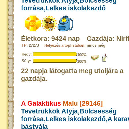
Tevetrükkök Atyja,Bölcsesség
forrása,Lelkes iskolakezdő
Életkora: 9424 nap Gazdája: Niri
TP
: 27273
Helyezés a toplistában
: nincs még
Kedv:
100%
Súly:
100%
22 napja látogatta meg utoljára a
gazdája.
A Galaktikus
Malu [29146]
Tevetrükkök Atyja,Bölcsesség
forrása,Lelkes iskolakezdő,A kar
bástyája