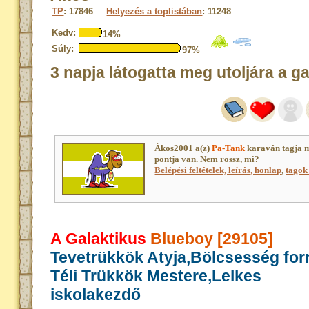
TP
: 17846
Helyezés a toplistában
: 11248
Kedv:
14%
Súly:
97%
3 napja látogatta meg utoljára a g
Ákos2001 a(z)
Pa-Tank
karaván tagja 
pontja van. Nem rossz, mi?
Belépési feltételek, leírás, honlap
,
tagok 
A Galaktikus
Blueboy [29105]
Tevetrükkök Atyja,Bölcsesség for
Téli Trükkök Mestere,Lelkes
iskolakezdő