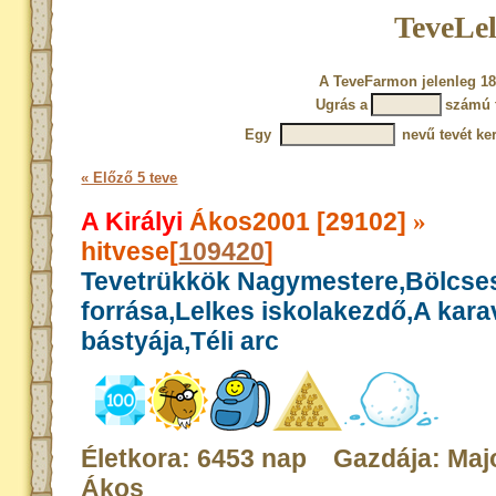
TeveLel
A TeveFarmon jelenleg 18
Ugrás a
számú 
Egy
nevű tevét ke
« Előző 5 teve
A Királyi
Ákos2001 [29102]
»
hitvese[
109420
]
Tevetrükkök Nagymestere,Bölcse
forrása,Lelkes iskolakezdő,A kar
bástyája,Téli arc
Életkora: 6453 nap Gazdája: Maj
Ákos