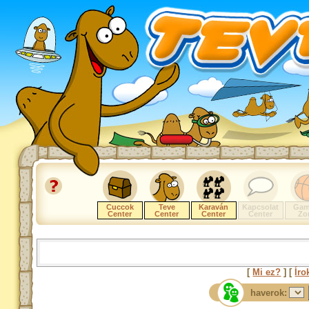
Cuccok
Teve
Karaván
Kapcsolat
Gam
Center
Center
Center
Center
Zo
[
Mi ez?
] [
Íro
haverok: