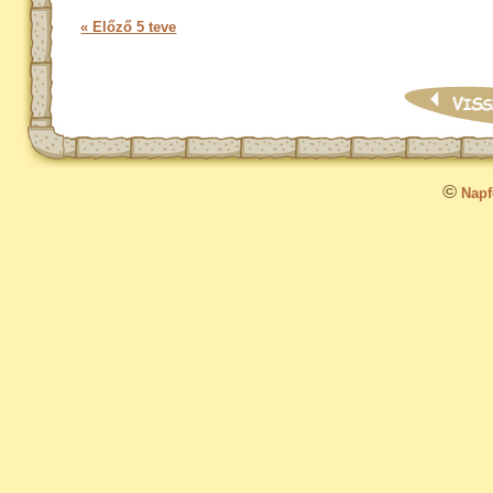
« Előző 5 teve
©
Napfo