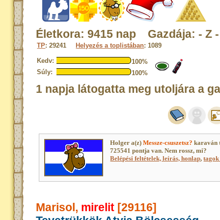
Életkora: 9415 nap Gazdája: - Z -
TP
: 29241
Helyezés a toplistában
: 1089
Kedv:
100%
Súly:
100%
1 napja látogatta meg utoljára a g
Holger a(z)
Messze-csuszetsz?
karaván 
725541 pontja van. Nem rossz, mi?
Belépési feltételek, leírás, honlap
,
tagok 
Marisol,
mirelit
[29116]