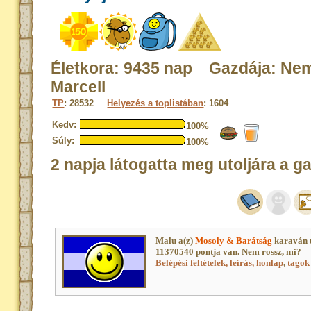
Életkora: 9435 nap Gazdája: Ne
Marcell
TP
: 28532
Helyezés a toplistában
: 1604
Kedv:
100%
Súly:
100%
2 napja látogatta meg utoljára a g
Malu a(z)
Mosoly & Barátság
karaván 
11370540 pontja van. Nem rossz, mi?
Belépési feltételek, leírás, honlap
,
tagok 