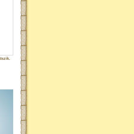
tszik.