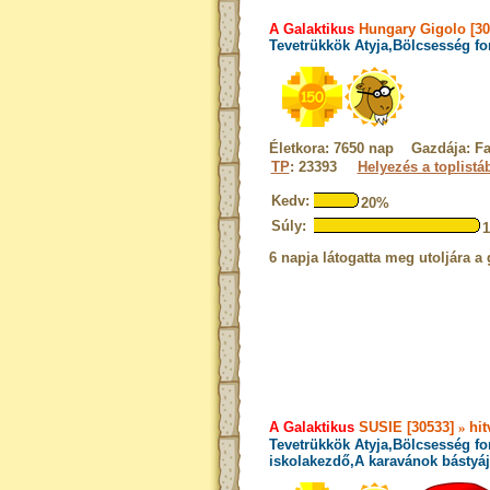
A Galaktikus
Hungary Gigolo [30
Tevetrükkök Atyja,Bölcsesség fo
Életkora: 7650 nap Gazdája: Fa
TP
: 23393
Helyezés a toplistá
Kedv:
20%
Súly:
6 napja látogatta meg utoljára a 
A Galaktikus
SUSIE [30533]
»
hit
Tevetrükkök Atyja,Bölcsesség fo
iskolakezdő,A karavánok bástyáj