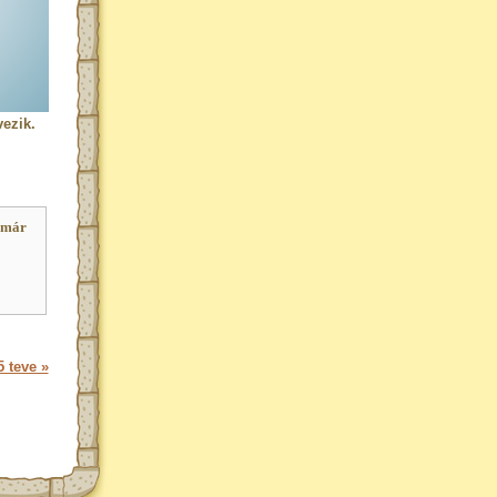
ezik.
 már
 teve »