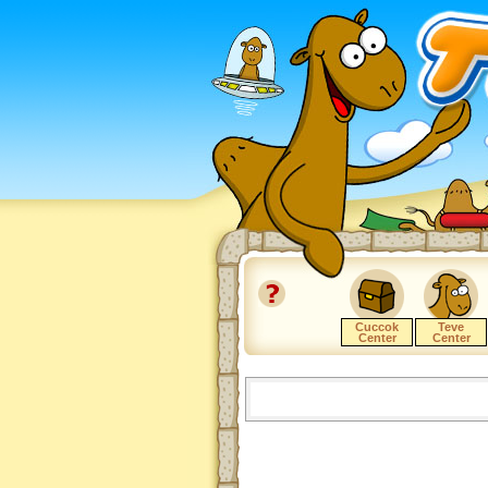
Cuccok
Teve
Center
Center