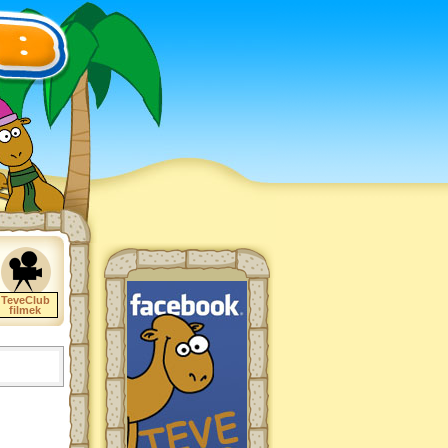
TeveClub
filmek