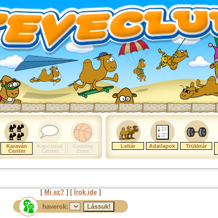
Karaván
Kapcsolat
Gaming
Leltár
Adatlapok
Trükktár
Center
Center
Zone
[
Mi ez?
] [
Írok ide
]
haverok: