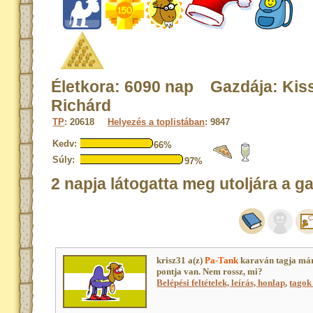
Életkora: 6090 nap Gazdája: Kis
Richárd
TP
: 20618
Helyezés a toplistában
: 9847
Kedv:
66%
Súly:
97%
2 napja látogatta meg utoljára a g
krisz31 a(z)
Pa-Tank
karaván tagja má
pontja van. Nem rossz, mi?
Belépési feltételek, leírás, honlap
,
tagok 