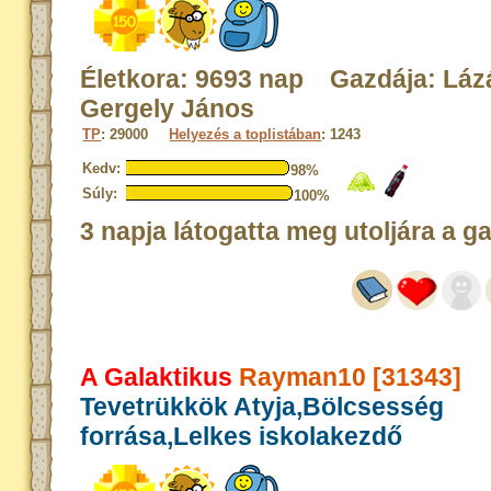
Életkora: 9693 nap Gazdája: Láz
Gergely János
TP
: 29000
Helyezés a toplistában
: 1243
Kedv:
98%
Súly:
100%
3 napja látogatta meg utoljára a g
A Galaktikus
Rayman10 [31343]
Tevetrükkök Atyja,Bölcsesség
forrása,Lelkes iskolakezdő