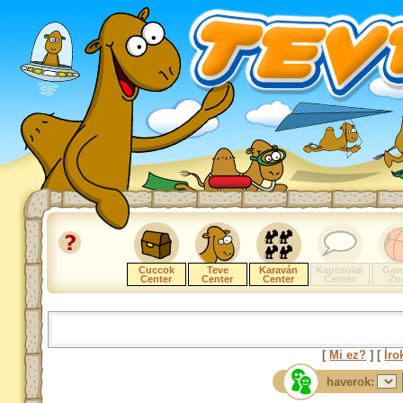
Cuccok
Teve
Karaván
Kapcsolat
Gam
Center
Center
Center
Center
Zo
[
Mi ez?
] [
Íro
haverok: