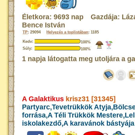
Életkora: 9693 nap Gazdája: Láz
Bence István
TP
: 29094
Helyezés a toplistában
: 1185
Kedv:
100%
Súly:
100%
1 napja látogatta meg utoljára a g
A Galaktikus
krisz31 [31345]
Partyarc,Tevetrükkök Atyja,Bölcs
forrása,A Téli Trükkök Mestere,Le
iskolakezdő,A karavánok bástyája