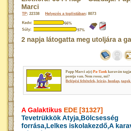
Marci
TP
: 22338
Helyezés a toplistában
: 8073
Kedv:
66%
Súly:
97%
2 napja látogatta meg utoljára a g
Papp Marci a(z)
Pa-Tank
karaván tagj
pontja van. Nem rossz, mi?
Belépési feltételek, leírás, honlap
,
tagok 
A Galaktikus
EDE [31327]
Tevetrükkök Atyja,Bölcsesség
forrása,Lelkes iskolakezdő,A kar