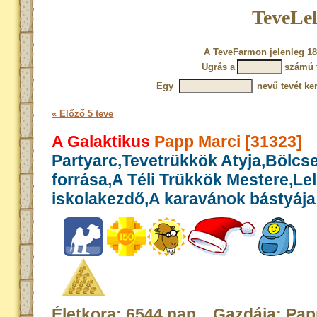
TeveLel
A TeveFarmon jelenleg 18
Ugrás a
számú 
Egy
nevű tevét ke
« Előző 5 teve
A Galaktikus
Papp Marci [31323]
Partyarc,Tevetrükkök Atyja,Bölcs
forrása,A Téli Trükkök Mestere,Le
iskolakezdő,A karavánok bástyája
Életkora: 6544 nap Gazdája: Pa