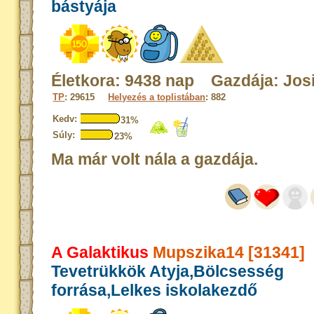
bástyája
Életkora: 9438 nap Gazdája: Jos
TP
: 29615
Helyezés a toplistában
: 882
Kedv:
31%
Súly:
23%
Ma már volt nála a gazdája.
A Galaktikus
Mupszika14 [31341]
Tevetrükkök Atyja,Bölcsesség
forrása,Lelkes iskolakezdő