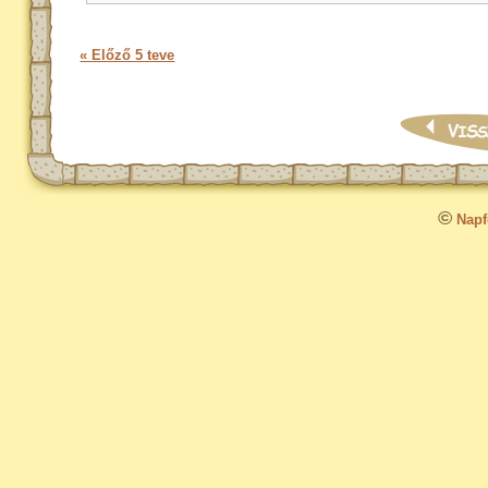
« Előző 5 teve
©
Napfo