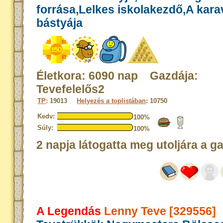
forrása,Lelkes iskolakezdő,A kar
bástyája
Életkora: 6090 nap Gazdája:
Tevefelelős2
TP
: 19013
Helyezés a toplistában
: 10750
Kedv:
100%
Súly:
100%
2 napja látogatta meg utoljára a g
A Legendás
Lenny Teve [329556]