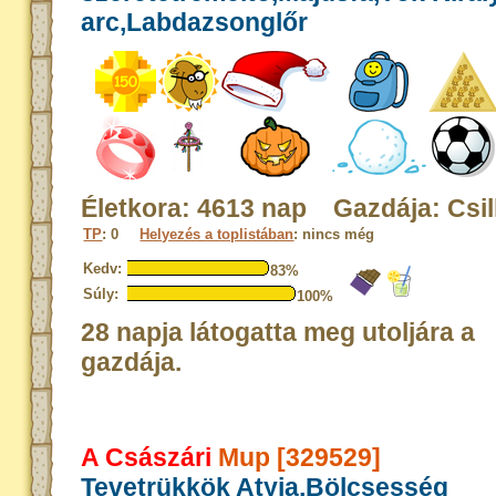
arc,Labdazsonglőr
Életkora: 4613 nap Gazdája: Csil
TP
: 0
Helyezés a toplistában
: nincs még
Kedv:
83%
Súly:
100%
28 napja látogatta meg utoljára a
gazdája.
A Császári
Mup [329529]
Tevetrükkök Atyja,Bölcsesség