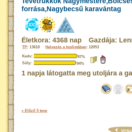
Tevetrükkök Nagymestere,Bölcse
forrása,Nagybecsű karavántag
Életkora: 4368 nap Gazdája: Le
TP
: 13610
Helyezés a toplistában
: 12053
Kedv:
97%
Súly:
94%
1 napja látogatta meg utoljára a g
« Előző 5 teve