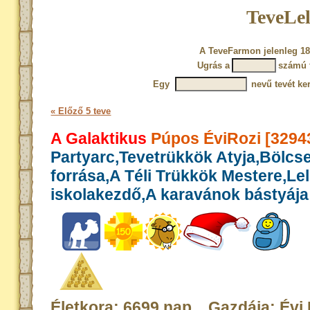
TeveLel
A TeveFarmon jelenleg 18
Ugrás a
számú 
Egy
nevű tevét ke
« Előző 5 teve
A Galaktikus
Púpos ÉviRozi [3294
Partyarc,Tevetrükkök Atyja,Bölcs
forrása,A Téli Trükkök Mestere,Le
iskolakezdő,A karavánok bástyája
Életkora: 6699 nap Gazdája: Évi 