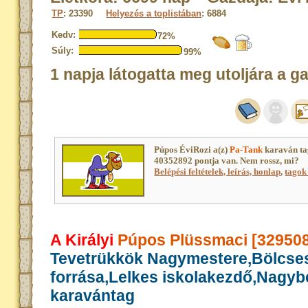
TP
: 23390
Helyezés a toplistában
: 6884
Kedv:
72%
Súly:
99%
1 napja látogatta meg utoljára a g
Púpos ÉviRozi a(z)
Pa-Tank
karaván ta
40352892 pontja van. Nem rossz, mi?
Belépési feltételek, leírás, honlap
,
tagok 
A Királyi
Púpos Plüssmaci [32950
Tevetrükkök Nagymestere,Bölcse
forrása,Lelkes iskolakezdő,Nagy
karavántag