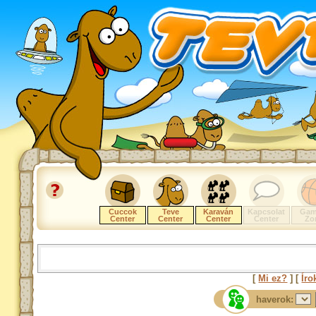
Cuccok
Teve
Karaván
Kapcsolat
Gam
Center
Center
Center
Center
Zo
[
Mi ez?
] [
Íro
haverok: