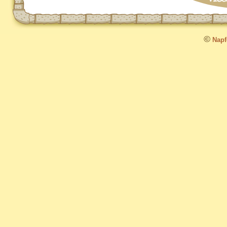
©
Napfo