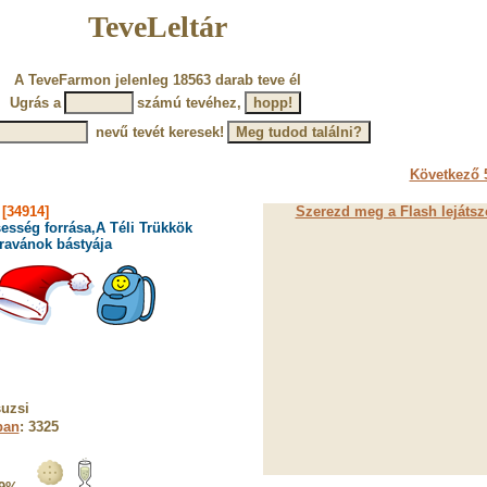
TeveLeltár
A TeveFarmon jelenleg 18563 darab teve él
Ugrás a
számú tevéhez,
nevű tevét keresek!
Következő 5
[34914]
Szerezd meg a Flash lejátsz
esség forrása,A Téli Trükkök
ravánok bástyája
uzsi
ban
: 3325