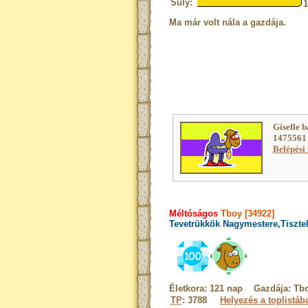
Súly:
Ma már volt nála a gazdája.
Giselle b
1475561 
Belépési 
Méltóságos
Tboy [34922]
Tevetrükkök Nagymestere,Tisztel
Életkora: 121 nap Gazdája: Tb
TP
: 3788
Helyezés a toplistáb