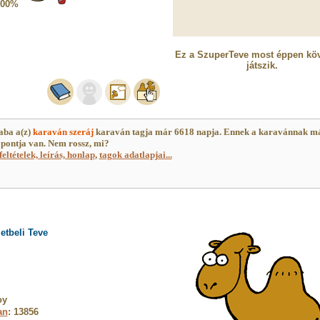
100%
Ez a SzuperTeve most éppen köv
játszik.
aba a(z)
karaván szeráj
karaván tagja már 6618 napja. Ennek a karavánnak m
pontja van. Nem rossz, mi?
feltételek, leírás, honlap
,
tagok adatlapjai...
etbeli Teve
oy
an
: 13856