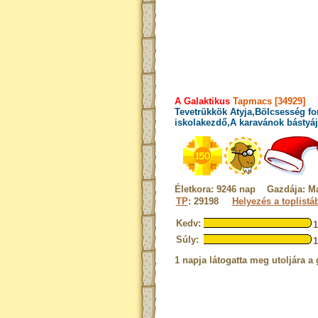
A Galaktikus
Tapmacs [34929]
Tevetrükkök Atyja,Bölcsesség fo
iskolakezdő,A karavánok bástyáj
Életkora: 9246 nap Gazdája: M
TP
: 29198
Helyezés a toplistá
Kedv:
Súly:
1 napja látogatta meg utoljára a 