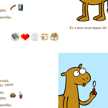
100%
gazdája.
Ez a teve most éppen áll.
riella
an
: 14479
9%
100%
gazdája.