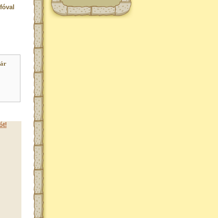
fóval
ár
ót!