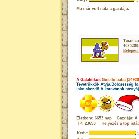
9
Ma már volt nála a gazdája.
Tutanham
40352892
Belépési 
A Galaktikus
Giselle baba [34920
Tevetrükkök Atyja,Bölcsesség fo
iskolakezdő,A karavánok bástyáj
Életkora: 6653 nap Gazdája: A
TP
: 23693
Helyezés a toplistá
Kedv: