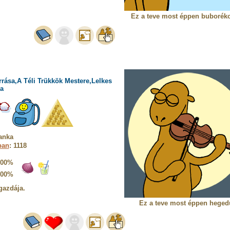
Ez a teve most éppen buborékot
rrása,A Téli Trükkök Mestere,Lelkes
a
anka
ban
: 1118
100%
100%
gazdája.
Ez a teve most éppen heged