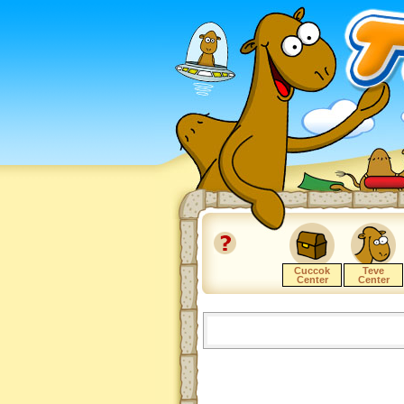
Cuccok
Teve
Center
Center