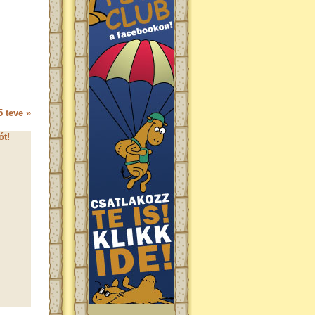
 teve »
ót!