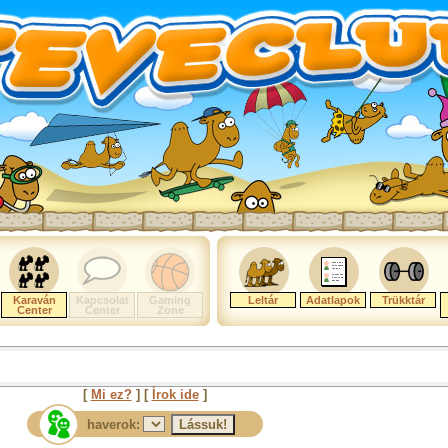
Karaván
Kapcsolat
Gaming
Leltár
Adatlapok
Trükktár
Center
Center
Zone
[
Mi ez?
] [
Írok ide
]
haverok: