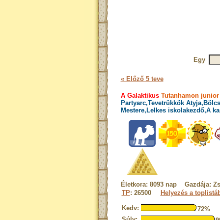
Egy
« Előző 5 teve
A Galaktikus
Tutanhamon junior 
Partyarc,Tevetrükkök Atyja,Bölcs
Mestere,Lelkes iskolakezdő,A ka
Életkora: 8093 nap Gazdája: Zs
TP
: 26500
Helyezés a toplistá
Kedv:
72%
Súly: