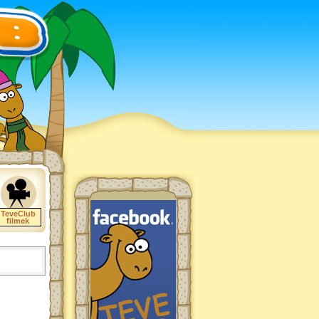
TeveClub
filmek