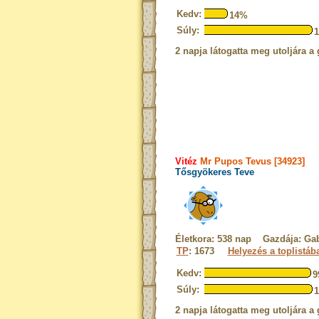
Kedv:
14%
Súly:
2 napja látogatta meg utoljára a 
Vitéz
Mr Pupos Tevus [34923]
Tősgyökeres Teve
Életkora: 538 nap Gazdája: Gab
TP
: 1673
Helyezés a toplistáb
Kedv:
9
Súly:
2 napja látogatta meg utoljára a 