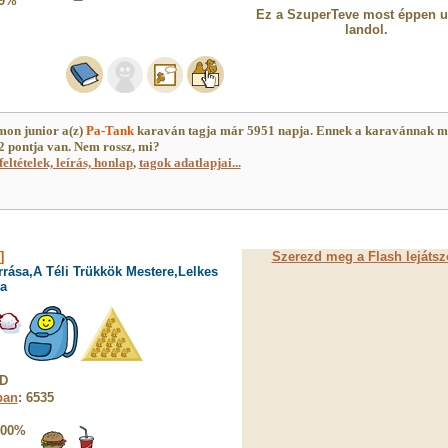
9%
Ez a SzuperTeve most éppen u
landol.
on junior a(z)
Pa-Tank
karaván tagja már 5951 napja. Ennek a karavánnak m
 pontja van. Nem rossz, mi?
feltételek, leírás, honlap
,
tagok adatlapjai...
]
Szerezd meg a Flash lejátsz
rrása,A Téli Trükkök Mestere,Lelkes
a
 D
ban
: 6535
100%