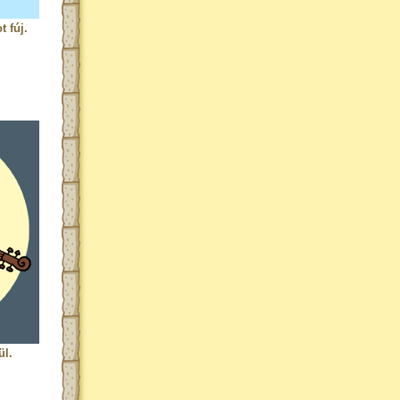
 fúj.
ül.