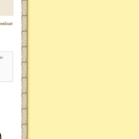
etőset
ár