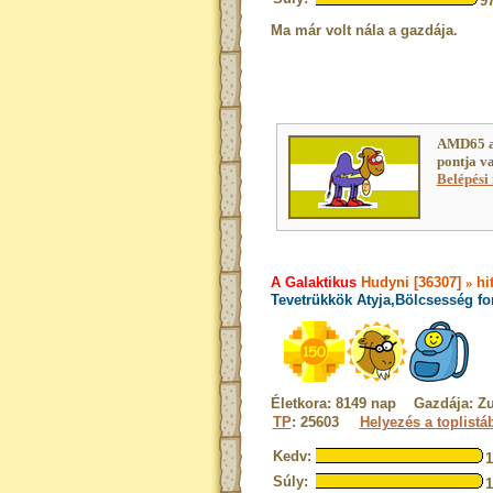
9
Ma már volt nála a gazdája.
AMD65 a
pontja v
Belépési 
A Galaktikus
Hudyni [36307]
»
hi
Tevetrükkök Atyja,Bölcsesség fo
Életkora: 8149 nap Gazdája: Zu
TP
: 25603
Helyezés a toplistá
Kedv:
Súly: