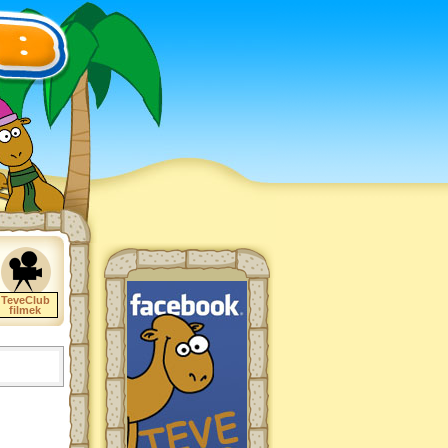
TeveClub
filmek