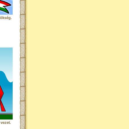
rökség.
vezet.