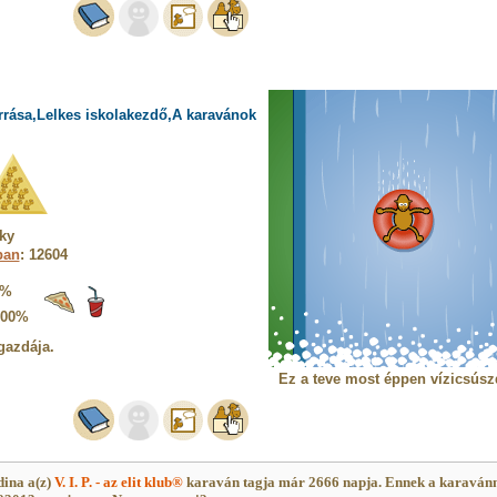
rrása,Lelkes iskolakezdő,A karavánok
ky
ban
: 12604
5%
100%
gazdája.
Ez a teve most éppen vízicsúsz
ina a(z)
V. I. P. - az elit klub®
karaván tagja már 2666 napja. Ennek a karaván