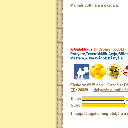
Ma már volt nála a gazdája.
A Galaktikus
Dr.Dromy [36331]
»
Partyarc,Tevetrükkök Atyja,Bölcs
Mestere,A karavánok bástyája
Életkora: 8935 nap Gazdája: D
TP
: 26829
Helyezés a toplistá
Kedv:
Súly:
1 napja látogatta meg utoljára a 