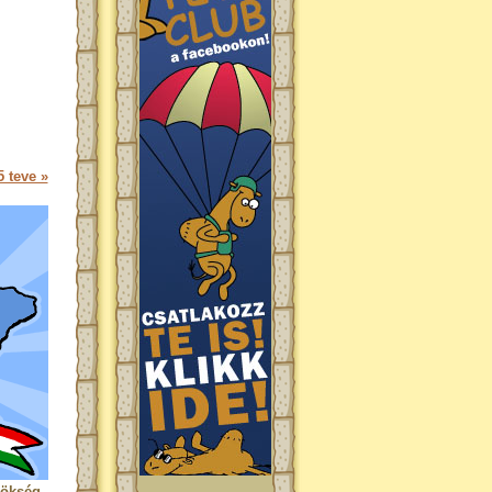
 teve »
rökség.