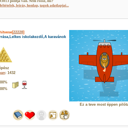
3013 pontja van. Nem rossz, mi?
feltételek, leírás, honlap
,
tagok adatlapjai...
hitvese[
22228
]
rrása,Lelkes iskolakezdő,A karavánok
épész
ban
: 1432
100%
100%
Ez a teve most éppen pilót