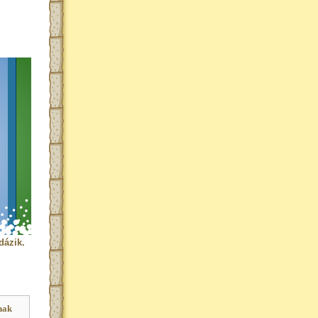
dázik.
nak