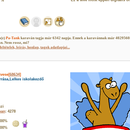
7%
(z)
Pa-Tank
karaván tagja már 6342 napja. Ennek a karavánnak már 4029560
an. Nem rossz, mi?
feltételek, leírás, honlap
,
tagok adatlapjai...
tvese[
68634
]
rrása,Lelkes iskolakezdő
zi
ban
: 4278
100%
100%