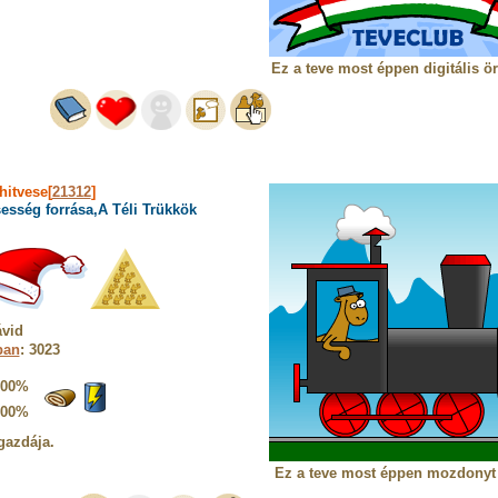
Ez a teve most éppen digitális ö
hitvese[
21312
]
esség forrása,A Téli Trükkök
ávid
ban
: 3023
100%
100%
gazdája.
Ez a teve most éppen mozdonyt 