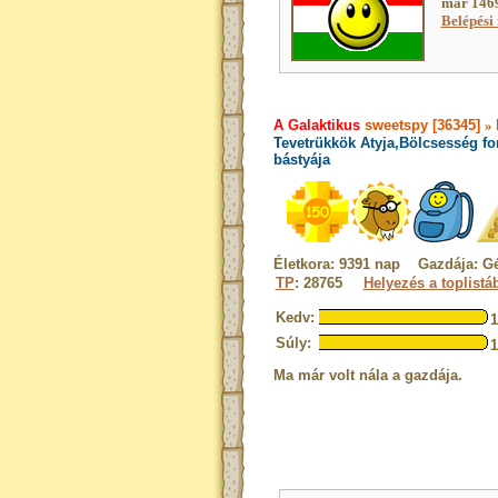
már 1469
Belépési 
A Galaktikus
sweetspy [36345]
»
Tevetrükkök Atyja,Bölcsesség fo
bástyája
Életkora: 9391 nap Gazdája: G
TP
: 28765
Helyezés a toplistá
Kedv:
Súly:
Ma már volt nála a gazdája.