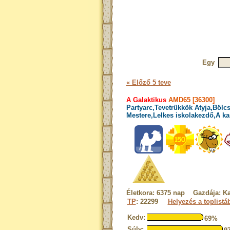
Egy
« Előző 5 teve
A Galaktikus
AMD65 [36300]
Partyarc,Tevetrükkök Atyja,Bölcs
Mestere,Lelkes iskolakezdő,A ka
Életkora: 6375 nap Gazdája: Ka
TP
: 22299
Helyezés a toplistá
Kedv:
69%
Súly: