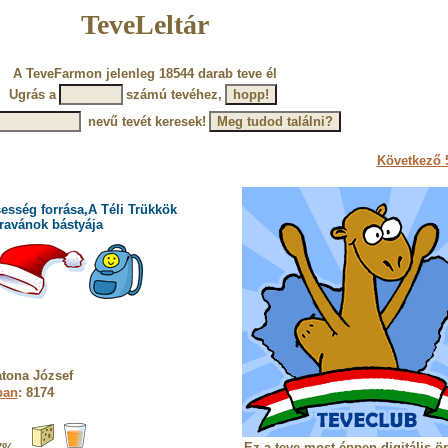
TeveLeltár
A TeveFarmon jelenleg 18544 darab teve él
Ugrás a
számú tevéhez,
nevű tevét keresek!
Következő 5
esség forrása,A Téli Trükkök
ravánok bástyája
tona József
ban
: 8174
Ez a teve most éppen digitális ö