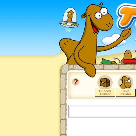
Cuccok
Teve
Center
Center