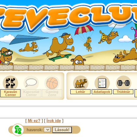
Karaván
Kapcsolat
Gaming
Leltár
Adatlapok
Trükktár
Center
Center
Zone
[
Mi ez?
] [
Írok ide
]
haverok: