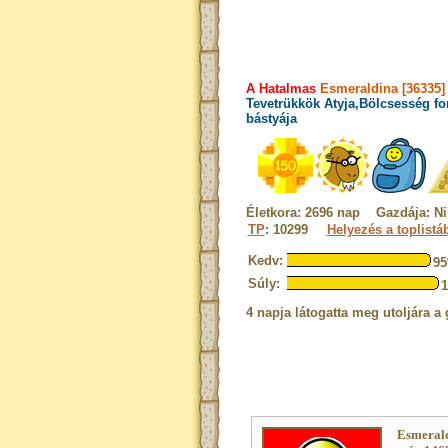
A Hatalmas
Esmeraldina [36335]
Tevetrükkök Atyja,Bölcsesség fo
bástyája
Életkora: 2696 nap Gazdája: Ni
TP
: 10299
Helyezés a toplistá
Kedv:
9
Súly:
4 napja látogatta meg utoljára a 
Esmerald