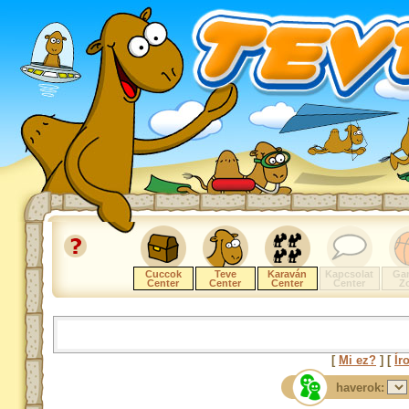
Cuccok
Teve
Karaván
Kapcsolat
Ga
Center
Center
Center
Center
Z
[
Mi ez?
] [
Ír
haverok: