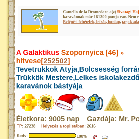
Camello de la Dromedaro a(z)
Sivatagi Haj
karavánnak már 181290 pontja van. Nem r
Belépési feltételek, leírás, honlap
,
tagok adat
A Galaktikus
Szopornyica [46]
»
hitvese[
252502
]
Tevetrükkök Atyja,Bölcsesség forrás
Trükkök Mestere,Lelkes iskolakezd
karavánok bástyája
Életkora: 9005 nap Gazdája: Mr. Po
TP
: 27238
Helyezés a toplistában
: 2616
Kedv:
100%