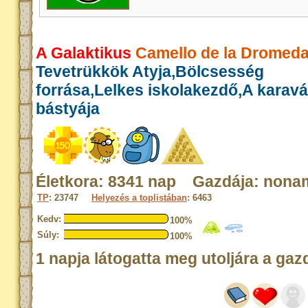
A Galaktikus
Camello de la Dromeda
Tevetrükkök Atyja,Bölcsesség
forrása,Lelkes iskolakezdő,A karav
bástyája
Életkora: 8341 nap Gazdája: nona
TP
: 23747
Helyezés a toplistában
: 6463
Kedv:
100%
Súly:
100%
1 napja látogatta meg utoljára a gaz