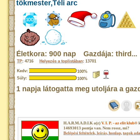
tökmester,Téli arc
Életkora: 900 nap Gazdája: third...
TP
: 4716
Helyezés a toplistában
: 13701
Kedv:
100%
Súly:
100%
1 napja látogatta meg utoljára a gaz
H.A.R.M.A.D.I.K a(z)
V. I. P. - az elit klub®
k
14693013 pontja van. Nem rossz, mi?
Belépési feltételek, leírás, honlap
,
tagok adat