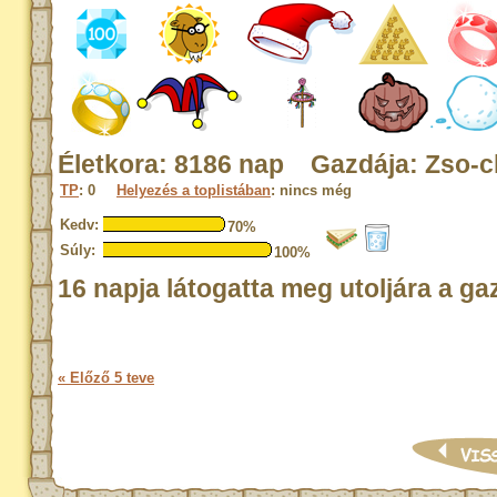
Életkora: 8186 nap Gazdája: Zso-
TP
: 0
Helyezés a toplistában
: nincs még
Kedv:
70%
Súly:
100%
16 napja látogatta meg utoljára a ga
« Előző 5 teve