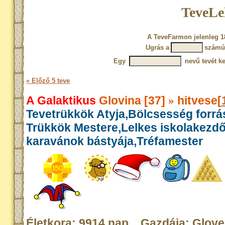
TeveLe
A TeveFarmon jelenleg 18
Ugrás a
számú 
Egy
nevű tevét ke
« Előző 5 teve
A Galaktikus
Glovina [37]
hitvese[
»
Tevetrükkök Atyja,Bölcsesség forrás
Trükkök Mestere,Lelkes iskolakezd
karavánok bástyája,Tréfamester
Életkora: 9914 nap Gazdája: Glove