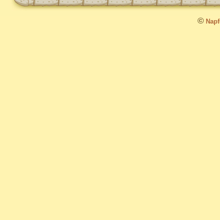
©
Napfo