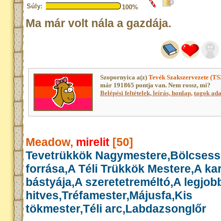
Súly:
100%
Ma már volt nála a gazdája.
Szopornyica a(z)
Tevék Szakszervezete (TS
már 191865 pontja van. Nem rossz, mi?
Belépési feltételek, leírás, honlap
,
tagok adat
Meadow,
mirelit
[50]
Tevetrükkök Nagymestere,Bölcses
forrása,A Téli Trükkök Mestere,A k
bástyája,A szeretetreméltó,A legjob
hitves,Tréfamester,Májusfa,Kis
tökmester,Téli arc,Labdazsonglőr