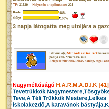
TP
: 31739
Helyezés a toplistában
: 221
Kedv:
98%
Súly:
100%
3 napja látogatta meg utoljára a gaz
Glovina a(z)
Star Gate és Star Trek
karaván
pontja van. Nem rossz, mi?
Belépési feltételek, leírás, honlap
,
tagok adat
Nagyméltóságú
H.A.R.M.A.D.I.K [41]
Tevetrükkök Nagymestere,Tősgyök
Teve,A Téli Trükkök Mestere,Lelkes
iskolakezdő,A karavánok bástyája,K