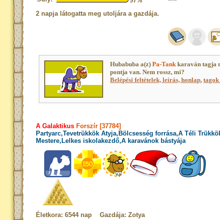
97%
2 napja látogatta meg utoljára a gazdája.
Hubabuba a(z)
Pa-Tank
karaván tagja 
pontja van. Nem rossz, mi?
Belépési feltételek, leírás, honlap
,
tagok 
A Galaktikus
Forszír [37784]
Partyarc,Tevetrükkök Atyja,Bölcsesség forrása,A Téli Trükkö
Mestere,Lelkes iskolakezdő,A karavánok bástyája
Életkora: 6544 nap Gazdája: Zotya