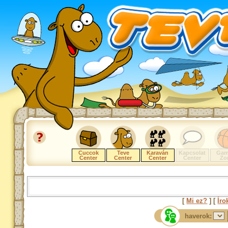
Cuccok
Teve
Karaván
Kapcsolat
Gam
Center
Center
Center
Center
Zo
[
Mi ez?
] [
Íro
haverok: