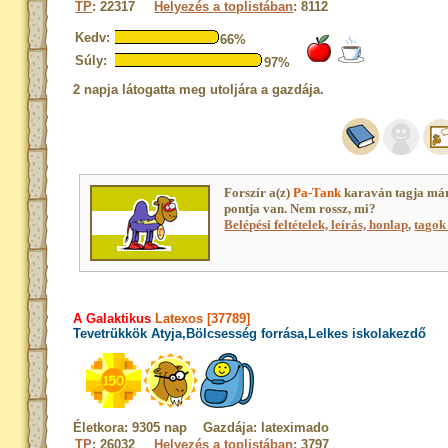
TP
: 22317
Helyezés a toplistában
: 8112
Kedv:
66%
Súly:
97%
2 napja látogatta meg utoljára a gazdája.
Forszír a(z)
Pa-Tank
karaván tagja má
pontja van. Nem rossz, mi?
Belépési feltételek, leírás, honlap
,
tagok 
A Galaktikus
Latexos [37789]
Tevetrükkök Atyja,Bölcsesség forrása,Lelkes iskolakezdő
Életkora: 9305 nap Gazdája: lateximado
TP
: 26032
Helyezés a toplistában
: 3797