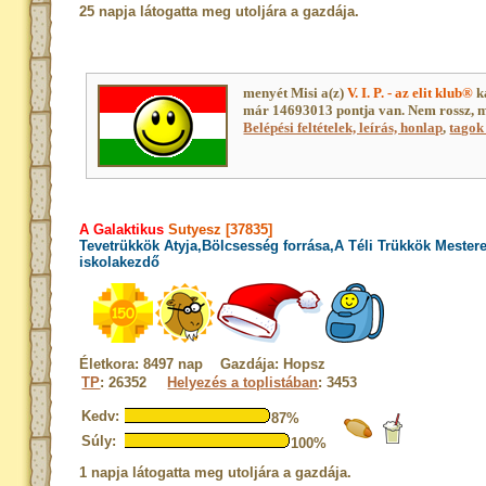
25 napja látogatta meg utoljára a gazdája.
menyét Misi a(z)
V. I. P. - az elit klub®
k
már 14693013 pontja van. Nem rossz, 
Belépési feltételek, leírás, honlap
,
tagok 
A Galaktikus
Sutyesz [37835]
Tevetrükkök Atyja,Bölcsesség forrása,A Téli Trükkök Mester
iskolakezdő
Életkora: 8497 nap Gazdája: Hopsz
TP
: 26352
Helyezés a toplistában
: 3453
Kedv:
87%
Súly:
100%
1 napja látogatta meg utoljára a gazdája.