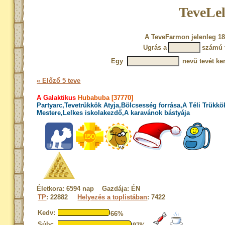
TeveLel
A TeveFarmon jelenleg 18
Ugrás a
számú 
Egy
nevű tevét ke
« Előző 5 teve
A Galaktikus
Hubabuba [37770]
Partyarc,Tevetrükkök Atyja,Bölcsesség forrása,A Téli Trükkö
Mestere,Lelkes iskolakezdő,A karavánok bástyája
Életkora: 6594 nap Gazdája: ÉN
TP
: 22882
Helyezés a toplistában
: 7422
Kedv:
66%
Súly: