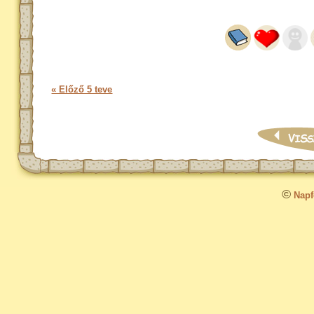
« Előző 5 teve
©
Napfo