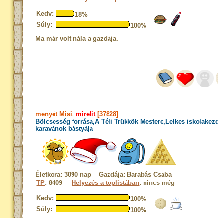
Kedv:
18%
Súly:
100%
Ma már volt nála a gazdája.
menyét Misi,
mirelit
[37828]
Bölcsesség forrása,A Téli Trükkök Mestere,Lelkes iskolakez
karavánok bástyája
Életkora: 3090 nap Gazdája: Barabás Csaba
TP
: 8409
Helyezés a toplistában
: nincs még
Kedv:
100%
Súly:
100%