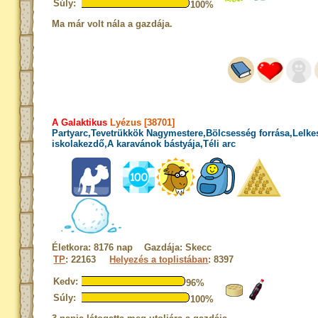
Súly:
100%
Ma már volt nála a gazdája.
A Galaktikus
Lyézus [38701]
Partyarc,Tevetrükkök Nagymestere,Bölcsesség forrása,Lelke
iskolakezdő,A karavánok bástyája,Téli arc
Életkora: 8176 nap Gazdája: Skecc
TP
: 22163
Helyezés a toplistában
: 8397
Kedv:
96%
Súly:
100%