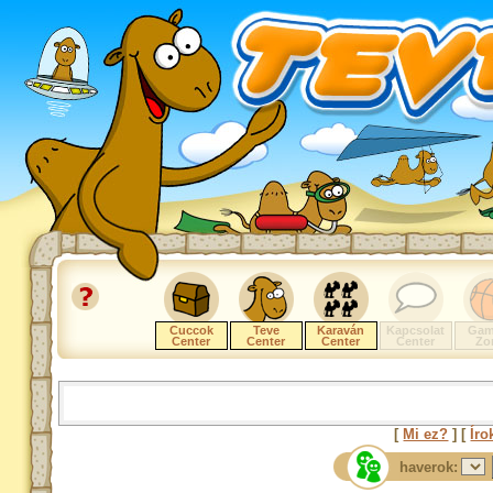
Cuccok
Teve
Karaván
Kapcsolat
Gam
Center
Center
Center
Center
Zo
[
Mi ez?
] [
Íro
haverok: