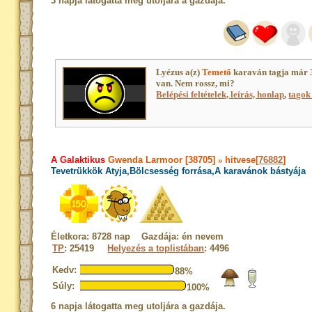
3 napja látogatta meg utoljára a gazdája.
Lyézus a(z)
Temető
karaván tagja már 
van. Nem rossz, mi?
Belépési feltételek, leírás, honlap
,
tagok 
A Galaktikus
Gwenda Larmoor [38705]
»
hitvese[
76882
]
Tevetrükkök Atyja,Bölcsesség forrása,A karavánok bástyája
Életkora: 8728 nap Gazdája: én nevem
TP
: 25419
Helyezés a toplistában
: 4496
Kedv:
88%
Súly:
100%
6 napja látogatta meg utoljára a gazdája.