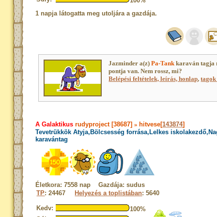
100%
1 napja látogatta meg utoljára a gazdája.
Jazminder a(z)
Pa-Tank
karaván tagja
pontja van. Nem rossz, mi?
Belépési feltételek, leírás, honlap
,
tagok 
A Galaktikus
rudyproject [38687]
»
hitvese[
143874
]
Tevetrükkök Atyja,Bölcsesség forrása,Lelkes iskolakezdő,N
karavántag
Életkora: 7558 nap Gazdája: sudus
TP
: 24467
Helyezés a toplistában
: 5640
Kedv:
100%