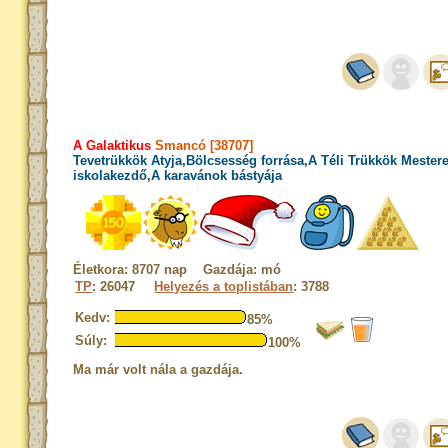
A Galaktikus
Smancó [38707]
Tevetrükkök Atyja,Bölcsesség forrása,A Téli Trükkök Mester
iskolakezdő,A karavánok bástyája
Életkora: 8707 nap Gazdája: mó
TP
: 26047
Helyezés a toplistában
: 3788
Kedv:
85%
Súly:
100%
Ma már volt nála a gazdája.