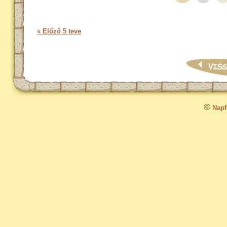
« Előző 5 teve
©
Napfo