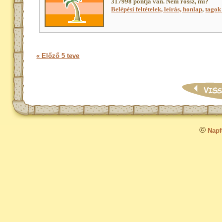
317998 pontja van. Nem rossz, mi?
Belépési feltételek, leírás, honlap
,
tagok 
« Előző 5 teve
©
Napfo