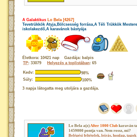
A Galaktikus
Lo Bela [4267]
Tevetrükkök Atyja,Bölcsesség forrása,A Téli Trükkök Mester
iskolakezdő,A karavánok bástyája
Életkora: 10421 nap Gazdája: balpis
TP
: 33079
Helyezés a toplistában
: 65
Kedv:
98%
Súly:
100%
3 napja látogatta meg utoljára a gazdája.
Lo Bela a(z)
After 1000 Club
karaván t
1459000 pontja van. Nem rossz, mi?
Belépési feltételek, leírás, honlap
,
tagok 