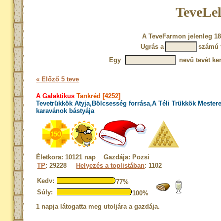
TeveLel
A TeveFarmon jelenleg 18
Ugrás a
számú 
Egy
nevű tevét ke
« Előző 5 teve
A Galaktikus
Tankréd [4252]
Tevetrükkök Atyja,Bölcsesség forrása,A Téli Trükkök Mester
karavánok bástyája
Életkora: 10121 nap Gazdája: Pozsi
TP
: 29228
Helyezés a toplistában
: 1102
Kedv:
77%
Súly:
100%
1 napja látogatta meg utoljára a gazdája.