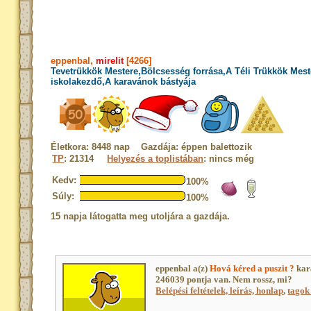
eppenbal,
mirelit
[4266]
Tevetrükkök Mestere,Bölcsesség forrása,A Téli Trükkök Mest
iskolakezdő,A karavánok bástyája
Életkora: 8448 nap Gazdája: éppen balettozik
TP
: 21314
Helyezés a toplistában
: nincs még
Kedv:
100%
Súly:
100%
15 napja látogatta meg utoljára a gazdája.
eppenbal a(z)
Hová kéred a puszit ?
kar
246039 pontja van. Nem rossz, mi?
Belépési feltételek, leírás, honlap
,
tagok 