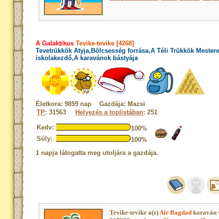
A Galaktikus
Tevike-tevike [4268]
Tevetrükkök Atyja,Bölcsesség forrása,A Téli Trükkök Mester
iskolakezdő,A karavánok bástyája
Életkora: 9859 nap Gazdája: Mazsi
TP
: 31563
Helyezés a toplistában
: 251
Kedv:
100%
Súly:
100%
1 napja látogatta meg utoljára a gazdája.
Tevike-tevike a(z)
Air Bagdad
karaván 