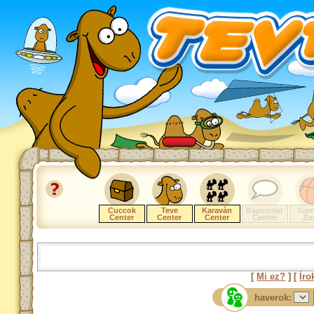
Cuccok
Teve
Karaván
Kapcsolat
Gam
Center
Center
Center
Center
Zo
[
Mi ez?
] [
Íro
haverok: