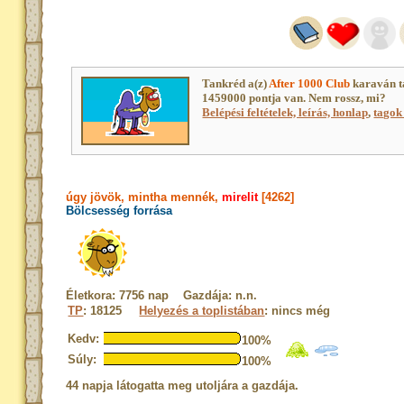
Tankréd a(z)
After 1000 Club
karaván t
1459000 pontja van. Nem rossz, mi?
Belépési feltételek, leírás, honlap
,
tagok 
úgy jövök, mintha mennék,
mirelit
[4262]
Bölcsesség forrása
Életkora: 7756 nap Gazdája: n.n.
TP
: 18125
Helyezés a toplistában
: nincs még
Kedv:
100%
Súly:
100%
44 napja látogatta meg utoljára a gazdája.