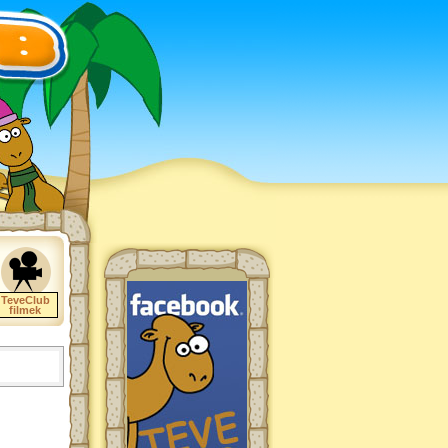
TeveClub
filmek