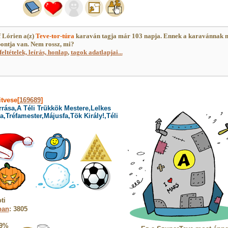
f Lórien a(z)
Teve-tor-túra
karaván tagja már 103 napja. Ennek a karavánnak 
ontja van. Nem rossz, mi?
feltételek, leírás, honlap
,
tagok adatlapjai...
itvese[
169689
]
rrása,A Téli Trükkök Mestere,Lelkes
,Tréfamester,Májusfa,Tök Király!,Téli
ti
ban
: 3805
9%