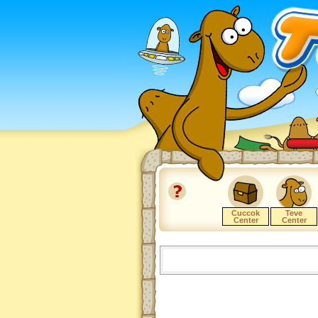
Cuccok
Teve
Center
Center