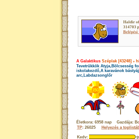
Haldir o
314703 p
Belépési 
A Galaktikus
Széplak [43248]
»
h
Tevetrükkök Atyja,Bölcsesség fo
iskolakezdő,A karavánok bástyája
arc,Labdazsonglőr
Életkora: 6958 nap Gazdája: Bo
TP
: 26025
Helyezés a toplistá
Kedv:
9