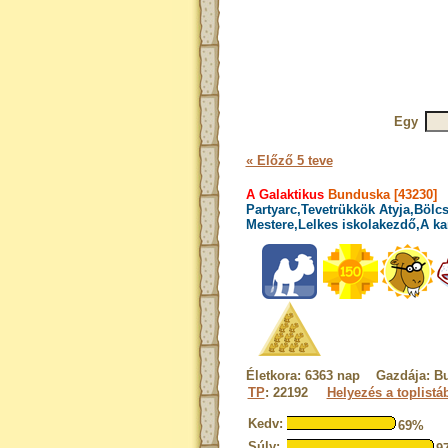
Egy
« Előző 5 teve
A Galaktikus
Bunduska [43230]
Partyarc,Tevetrükkök Atyja,Bölcs
Mestere,Lelkes iskolakezdő,A ka
Életkora: 6363 nap Gazdája: B
TP
: 22192
Helyezés a toplistá
Kedv:
69%
Súly: