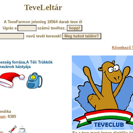
TeveLeltár
A TeveFarmon jelenleg 18564 darab teve él
Ugrás a
számú tevéhez,
nevű tevét keresek!
Következő 5
esség forrása,A Téli Trükkök
ravánok bástyája
undika
ban
: 8385
Ez a teve most éppen digitális ö