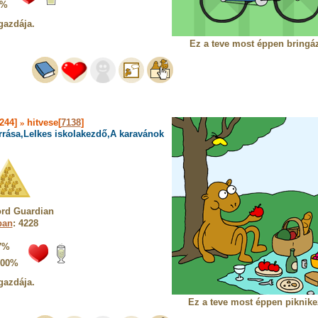
5%
gazdája.
Ez a teve most éppen bringáz
3244]
»
hitvese[
7138
]
rrása,Lelkes iskolakezdő,A karavánok
ord Guardian
ban
: 4228
7%
100%
gazdája.
Ez a teve most éppen piknike