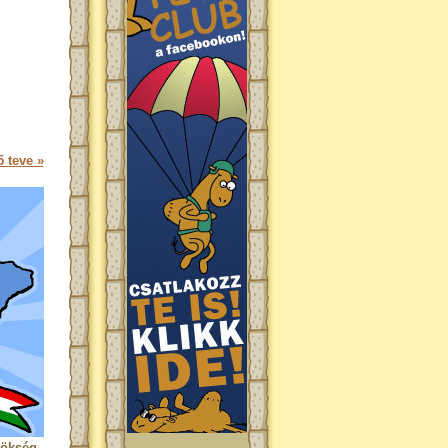
 teve »
rökség.