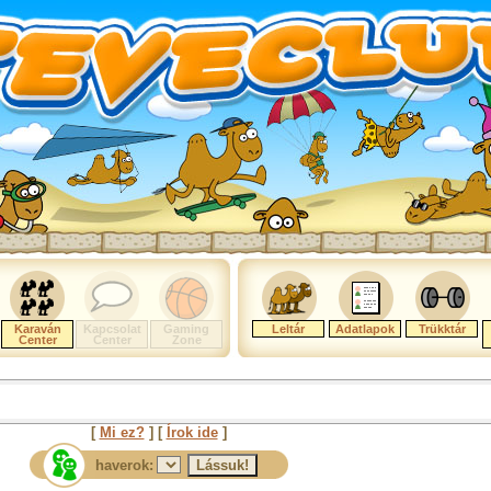
Karaván
Kapcsolat
Gaming
Leltár
Adatlapok
Trükktár
Center
Center
Zone
[
Mi ez?
] [
Írok ide
]
haverok: