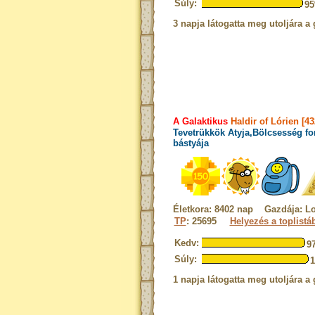
Súly:
9
3 napja látogatta meg utoljára a 
A Galaktikus
Haldir of Lórien [4
Tevetrükkök Atyja,Bölcsesség fo
bástyája
Életkora: 8402 nap Gazdája: L
TP
: 25695
Helyezés a toplistá
Kedv:
9
Súly:
1 napja látogatta meg utoljára a 