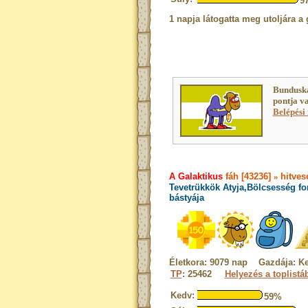
9
1 napja látogatta meg utoljára a 
Bunduska
pontja v
Belépési 
A Galaktikus
fáh [43236]
»
hitves
Tevetrükkök Atyja,Bölcsesség fo
bástyája
Életkora: 9079 nap Gazdája: K
TP
: 25462
Helyezés a toplistá
Kedv:
59%