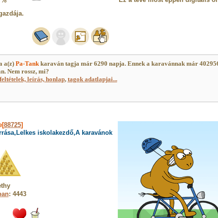
7%
gazdája.
 a(z)
Pa-Tank
karaván tagja már 6290 napja. Ennek a karavánnak már 40295
an. Nem rossz, mi?
feltételek, leírás, honlap
,
tagok adatlapjai...
e[
88725
]
rrása,Lelkes iskolakezdő,A karavánok
ethy
ban
: 4443