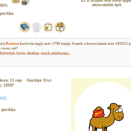
Ez a SzuperTeve most épp
atomrakétát épít.
100%
gazdája.
a(z)
Balaton
karaván tagja már 3790 napja. Ennek a karavánnak már 183552 p
 rossz, mi?
feltételek, leírás, honlap
,
tagok adatlapjai...
tkora: 13 nap Gazdája: Enci
n
: 15597
a gazdája.