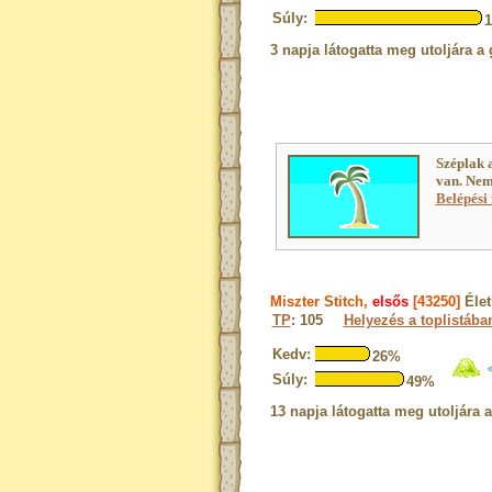
Súly:
3 napja látogatta meg utoljára a 
Széplak 
van. Nem
Belépési 
Miszter Stitch,
elsős
[43250]
Éle
TP
: 105
Helyezés a toplistába
Kedv:
26%
Súly:
49%
13 napja látogatta meg utoljára 