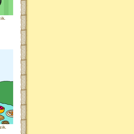
ik.
zik.