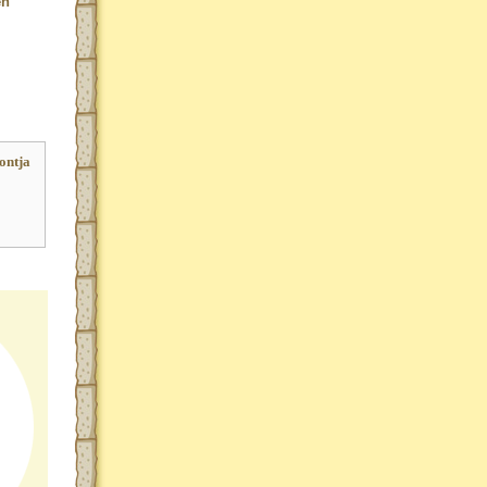
en
ontja