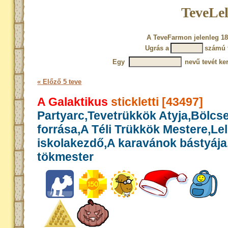
TeveLel
A TeveFarmon jelenleg 18
Ugrás a
számú 
Egy
nevű tevét ke
« Előző 5 teve
A Galaktikus
stickletti [43497]
Partyarc,Tevetrükkök Atyja,Bölcs
forrása,A Téli Trükkök Mestere,Le
iskolakezdő,A karavánok bástyája
tökmester