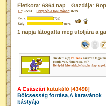
Életkora: 6364 nap Gazdája: Rop
TP
: 22244
Helyezés a toplistában
: 8275
Kedv:
72%
Súly:
100%
1 napja látogatta meg utoljára a g
stickletti a(z)
Pa-Tank
karaván tagja m
pontja van. Nem rossz, mi?
Belépési feltételek, leírás, honlap
,
tagok 
A Császári
kutukáló [43498]
Bölcsesség forrása,A karavánok
bástyája