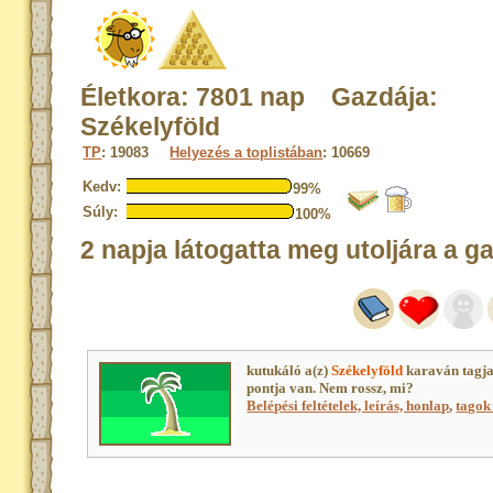
Életkora: 7801 nap Gazdája:
Székelyföld
TP
: 19083
Helyezés a toplistában
: 10669
Kedv:
99%
Súly:
100%
2 napja látogatta meg utoljára a g
kutukáló a(z)
Székelyföld
karaván tagj
pontja van. Nem rossz, mi?
Belépési feltételek, leírás, honlap
,
tagok 