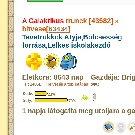
A Galaktikus
trunek [43582]
»
hitvese[
63434
]
Tevetrükkök Atyja,Bölcsesség
forrása,Lelkes iskolakezdő
Életkora: 8643 nap Gazdája: Brig
TP
: 24661
Helyezés a toplistában
: 5403
Kedv:
21%
Súly:
70%
1 napja látogatta meg utoljára a g