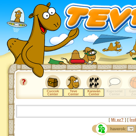
Cuccok
Teve
Karaván
Kapcsolat
Gam
Center
Center
Center
Center
Zo
[
Mi ez?
] [
Íro
haverok: