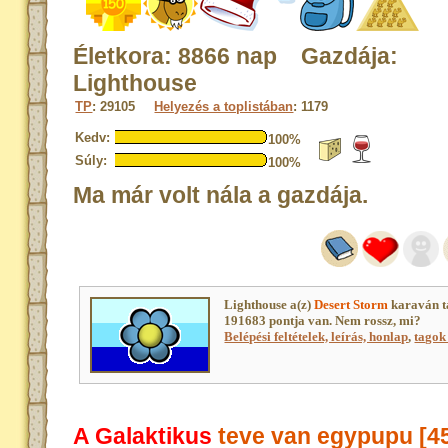
Életkora: 8866 nap Gazdája:
Lighthouse
TP
: 29105
Helyezés a toplistában
: 1179
Kedv:
100%
Súly:
100%
Ma már volt nála a gazdája.
Lighthouse a(z)
Desert Storm
karaván t
191683 pontja van. Nem rossz, mi?
Belépési feltételek, leírás, honlap
,
tagok 
A Galaktikus
teve van egypupu [4