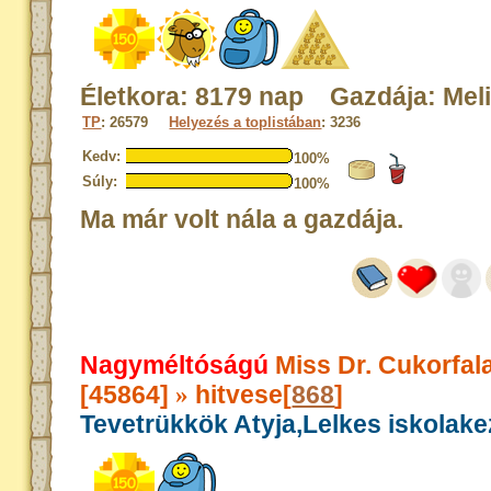
Életkora: 8179 nap Gazdája: Mel
TP
: 26579
Helyezés a toplistában
: 3236
Kedv:
100%
Súly:
100%
Ma már volt nála a gazdája.
Nagyméltóságú
Miss Dr. Cukorfal
[45864]
hitvese[
868
]
»
Tevetrükkök Atyja,Lelkes iskolak