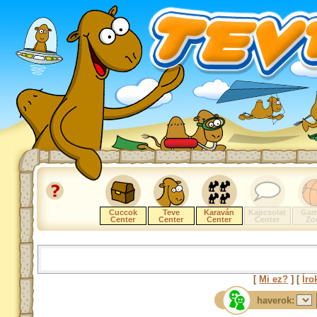
Cuccok
Teve
Karaván
Kapcsolat
Gam
Center
Center
Center
Center
Zo
[
Mi ez?
] [
Íro
haverok: