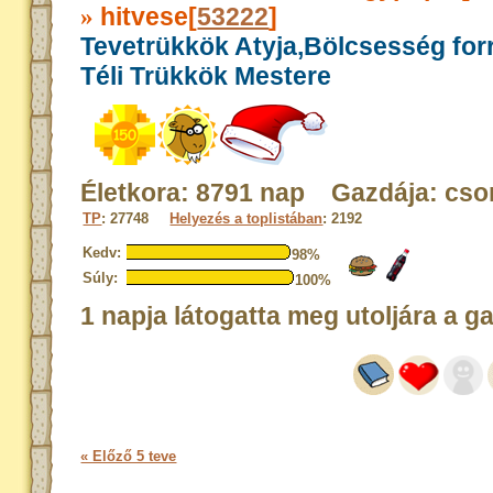
hitvese[
53222
]
»
Tevetrükkök Atyja,Bölcsesség for
Téli Trükkök Mestere
Életkora: 8791 nap Gazdája: cs
TP
: 27748
Helyezés a toplistában
: 2192
Kedv:
98%
Súly:
100%
1 napja látogatta meg utoljára a g
« Előző 5 teve