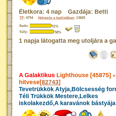
Életkora: 4 nap Gazdája: Betti
TP
: 4754
Helyezés a toplistában
: 13665
Kedv:
51%
Súly:
58%
1 napja látogatta meg utoljára a g
A Galaktikus
Lighthouse [45875]
»
hitvese[
82743
]
Tevetrükkök Atyja,Bölcsesség for
Téli Trükkök Mestere,Lelkes
iskolakezdő,A karavánok bástyája