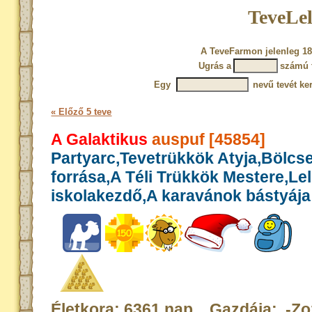
TeveLel
A TeveFarmon jelenleg 18
Ugrás a
számú 
Egy
nevű tevét ke
« Előző 5 teve
A Galaktikus
auspuf [45854]
Partyarc,Tevetrükkök Atyja,Bölcs
forrása,A Téli Trükkök Mestere,Le
iskolakezdő,A karavánok bástyája
Életkora: 6361 nap Gazdája: .-Zo