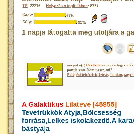
TP
: 22216
Helyezés a toplistában
: 8337
Kedv:
67%
Súly:
95%
1 napja látogatta meg utoljára a g
auspuf a(z)
Pa-Tank
karaván tagja már
pontja van. Nem rossz, mi?
Belépési feltételek, leírás, honlap
,
tagok 
A Galaktikus
Lilateve [45855]
Tevetrükkök Atyja,Bölcsesség
forrása,Lelkes iskolakezdő,A kar
bástyája