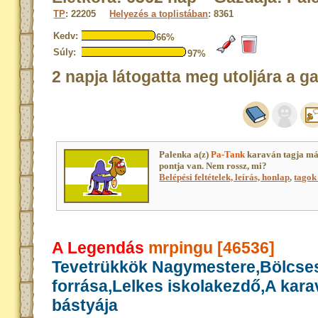
TP
: 22205
Helyezés a toplistában
: 8361
Kedv:
66%
Súly:
97%
2 napja látogatta meg utoljára a g
Palenka a(z)
Pa-Tank
karaván tagja má
pontja van. Nem rossz, mi?
Belépési feltételek, leírás, honlap
,
tagok 
A Legendás
mrpingu [46536]
Tevetrükkök Nagymestere,Bölcse
forrása,Lelkes iskolakezdő,A kar
bástyája