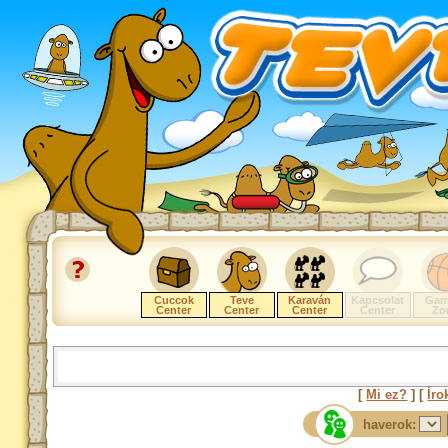
Cuccok
Teve
Karaván
Kapcsolat
Gam
Center
Center
Center
Center
Zo
[
Mi ez?
] [
Íro
haverok: