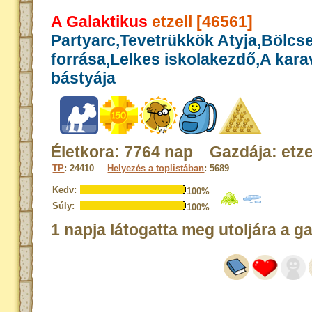
A Galaktikus
etzell [46561]
Partyarc,Tevetrükkök Atyja,Bölcs
forrása,Lelkes iskolakezdő,A kar
bástyája
Életkora: 7764 nap Gazdája: etze
TP
: 24410
Helyezés a toplistában
: 5689
Kedv:
100%
Súly:
100%
1 napja látogatta meg utoljára a g