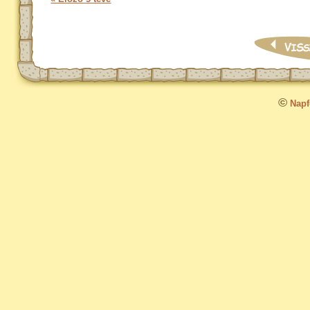
©
Napfo