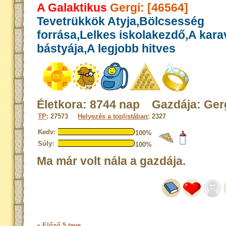
A Galaktikus
Gergi: [46564]
Tevetrükkök Atyja,Bölcsesség
forrása,Lelkes iskolakezdő,A kar
bástyája,A legjobb hitves
Életkora: 8744 nap Gazdája: Ger
TP
: 27573
Helyezés a toplistában
: 2327
Kedv:
100%
Súly:
100%
Ma már volt nála a gazdája.
« Előző 5 teve