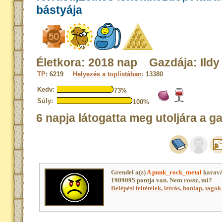
bástyája
Életkora: 2018 nap Gazdája: Ildy
TP
: 6219
Helyezés a toplistában
: 13380
Kedv:
73%
Súly:
100%
6 napja látogatta meg utoljára a g
Grendel a(z)
A punk_rock_metal
karavá
1909095 pontja van. Nem rossz, mi?
Belépési feltételek, leírás, honlap
,
tagok 