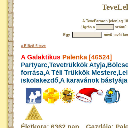
TeveLel
A TeveFarmon jelenleg 18
Ugrás a
számú 
Egy
nevű tevét ke
« Előző 5 teve
A Galaktikus
Palenka [46524]
Partyarc,Tevetrükkök Atyja,Bölcs
forrása,A Téli Trükkök Mestere,Le
iskolakezdő,A karavánok bástyája
Életkora: 6362 nap Gazdája: Pal