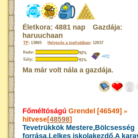
Életkora: 4881 nap Gazdája:
haruuchaan
TP
: 13865
Helyezés a toplistában
: 12037
Kedv:
92%
Súly:
91%
Ma már volt nála a gazdája.
Főméltóságú
Grendel [46549]
»
hitvese[
48598
]
Tevetrükkök Mestere,Bölcsesség
forrása,Lelkes iskolakezdő,A kar