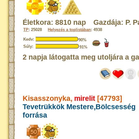
Életkora: 8810 nap Gazdája: P. Pa
TP
: 25028
Helyezés a toplistában
: 4938
Kedv:
90%
Súly:
91%
2 napja látogatta meg utoljára a g
Kisasszonyka,
mirelit
[47793]
Tevetrükkök Mestere,Bölcsesség
forrása