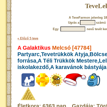
TeveLel
A TeveFarmon jelenleg 18
Ugrás a
számú 
Egy
nevű tevét ke
« Előző 5 teve
A Galaktikus
Melcsó [47784]
Partyarc,Tevetrükkök Atyja,Bölcs
forrása,A Téli Trükkök Mestere,Le
iskolakezdő,A karavánok bástyája
Életkora: 6363 nap Gazdája: Tör