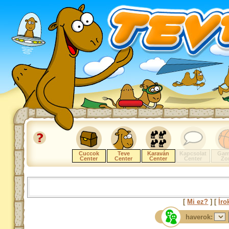
Cuccok
Teve
Karaván
Kapcsolat
Gam
Center
Center
Center
Center
Zo
[
Mi ez?
] [
Íro
haverok: