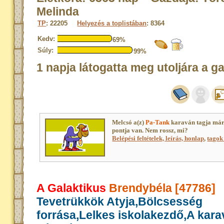
Melinda
TP
: 22205
Helyezés a toplistában
: 8364
Kedv:
69%
Súly:
99%
1 napja látogatta meg utoljára a g
Melcsó a(z)
Pa-Tank
karaván tagja már
pontja van. Nem rossz, mi?
Belépési feltételek, leírás, honlap
,
tagok 
A Galaktikus
Brendybéla [47786]
Tevetrükkök Atyja,Bölcsesség
forrása,Lelkes iskolakezdő,A kar