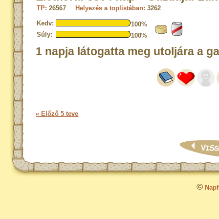
TP
: 26567
Helyezés a toplistában
: 3262
Kedv:
100%
Súly:
100%
1 napja látogatta meg utoljára a g
« Előző 5 teve
©
Napfo