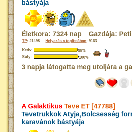
bástyája
Életkora: 7324 nap Gazdája: Peti
TP
: 21498
Helyezés a toplistában
: 9163
Kedv:
98%
Súly:
100%
3 napja látogatta meg utoljára a g
A Galaktikus
Teve ET [47788]
Tevetrükkök Atyja,Bölcsesség for
karavánok bástyája