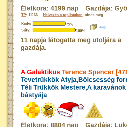
Életkora: 4199 nap Gazdája: Gyö
TP
: 11166
Helyezés a toplistában
: nincs még
Kedv:
75%
Súly:
100%
11 napja látogatta meg utoljára a
gazdája.
A Galaktikus
Terence Spencer [47
Tevetrükkök Atyja,Bölcsesség for
Téli Trükkök Mestere,A karavánok
bástyája
Életkora: 8804 nap Gazdája: Luk