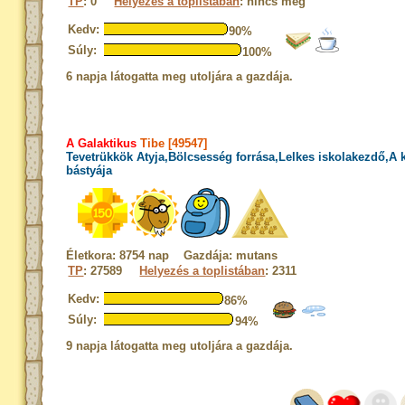
TP
: 0
Helyezés a toplistában
: nincs még
Kedv:
90%
Súly:
100%
6 napja látogatta meg utoljára a gazdája.
A Galaktikus
Tibe [49547]
Tevetrükkök Atyja,Bölcsesség forrása,Lelkes iskolakezdő,A
bástyája
Életkora: 8754 nap Gazdája: mutans
TP
: 27589
Helyezés a toplistában
: 2311
Kedv:
86%
Súly:
94%
9 napja látogatta meg utoljára a gazdája.