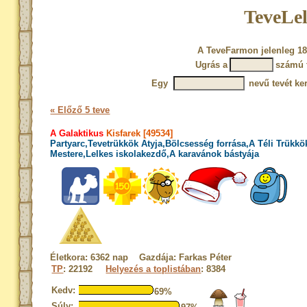
TeveLel
A TeveFarmon jelenleg 18
Ugrás a
számú 
Egy
nevű tevét ke
« Előző 5 teve
A Galaktikus
Kisfarek [49534]
Partyarc,Tevetrükkök Atyja,Bölcsesség forrása,A Téli Trükkö
Mestere,Lelkes iskolakezdő,A karavánok bástyája
Életkora: 6362 nap Gazdája: Farkas Péter
TP
: 22192
Helyezés a toplistában
: 8384
Kedv:
69%
Súly: