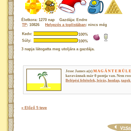
Életkora: 1270 nap Gazdája: Endre
TP
: 10826
Helyezés a toplistában
: nincs még
Kedv:
100%
Súly:
100%
3 napja látogatta meg utoljára a gazdája.
Jesse James a(z)
M A G Á N T E R Ü L 
karavánnak már 0 pontja van. Nem ros
Belépési feltételek, leírás, honlap
,
tagok 
« Előző 5 teve