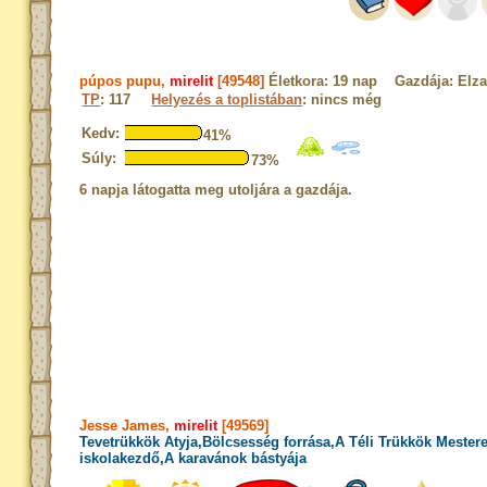
púpos pupu,
mirelit
[49548]
Életkora: 19 nap Gazdája: Elz
TP
: 117
Helyezés a toplistában
: nincs még
Kedv:
41%
Súly:
73%
6 napja látogatta meg utoljára a gazdája.
Jesse James,
mirelit
[49569]
Tevetrükkök Atyja,Bölcsesség forrása,A Téli Trükkök Mester
iskolakezdő,A karavánok bástyája