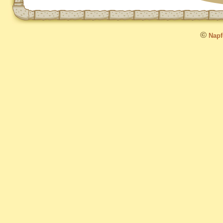
©
Napfo