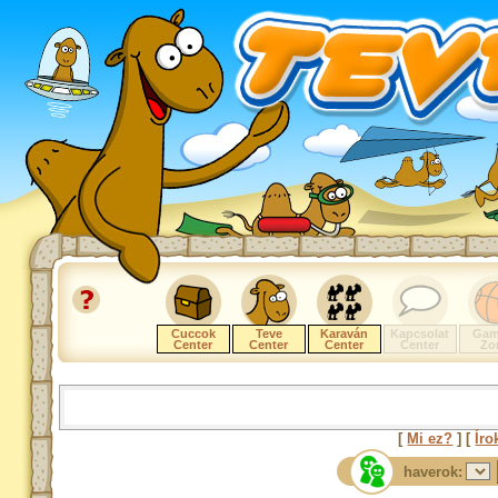
Cuccok
Teve
Karaván
Kapcsolat
Gam
Center
Center
Center
Center
Zo
[
Mi ez?
] [
Íro
haverok: