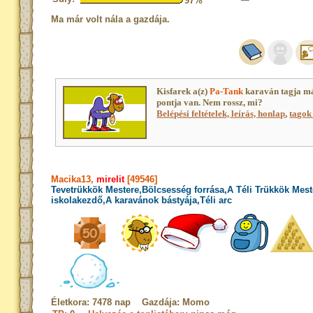
97%
Ma már volt nála a gazdája.
Kisfarek a(z)
Pa-Tank
karaván tagja m
pontja van. Nem rossz, mi?
Belépési feltételek, leírás, honlap
,
tagok 
Macika13,
mirelit
[49546]
Tevetrükkök Mestere,Bölcsesség forrása,A Téli Trükkök Mest
iskolakezdő,A karavánok bástyája,Téli arc
Életkora: 7478 nap Gazdája: Momo