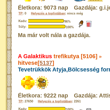
Életkora: 9073 nap Gazdája: g.i.j
TP
: 0
Helyezés a toplistában
: nincs még
Kedv:
96%
Súly:
100%
Ma már volt nála a gazdája.
A Galaktikus
trefikutya [5106]
»
hitvese[
5137
]
Tevetrükkök Atyja,Bölcsesség for
Életkora: 9222 nap Gazdája: Atti
TP
: 27650
Helyezés a toplistában
: 2261
Kedv:
100%