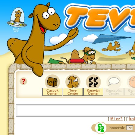
Cuccok
Teve
Karaván
Kapcsolat
Gam
Center
Center
Center
Center
Zo
[
Mi ez?
] [
Íro
haverok: