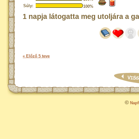
Súly:
100%
1 napja látogatta meg utoljára a g
« Előző 5 teve
©
Napfo