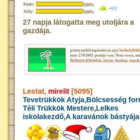
Kedv:
100%
Súly:
100%
27 napja látogatta meg utoljára a
gazdája.
prüttyméklémpóntörsú a(z)
Székelyföld
már 2785801 pontja van. Nem rossz, m
Belépési feltételek, leírás, honlap
,
tagok 
Lestat,
mirelit
[5095]
Tevetrükkök Atyja,Bölcsesség for
Téli Trükkök Mestere,Lelkes
iskolakezdő,A karavánok bástyája