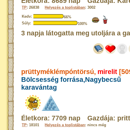
Életkora: 8689 nap Gazdája: Kar
TP
: 26838
Helyezés a toplistában
: 3002
Kedv:
66%
Súly:
100%
3 napja látogatta meg utoljára a g
prüttyméklémpóntörsú,
mirelit
[50
Bölcsesség forrása,Nagybecsű
karavántag
Életkora: 7709 nap Gazdája: prit
TP
: 18101
Helyezés a toplistában
: nincs még