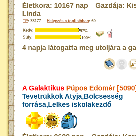
Életkora: 10167 nap Gazdája: Ki
Linda
TP
: 33177
Helyezés a toplistában
: 60
Kedv:
97%
Súly:
100%
4 napja látogatta meg utoljára a g
A Galaktikus
Púpos Edömér [5090
Tevetrükkök Atyja,Bölcsesség
forrása,Lelkes iskolakezdő