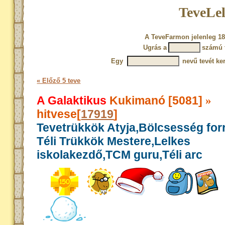
TeveLel
A TeveFarmon jelenleg 18
Ugrás a
számú 
Egy
nevű tevét ke
« Előző 5 teve
A Galaktikus
Kukimanó [5081]
»
hitvese[
17919
]
Tevetrükkök Atyja,Bölcsesség for
Téli Trükkök Mestere,Lelkes
iskolakezdő,TCM guru,Téli arc