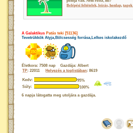
pontja van. Nem rossz, mi?
Belépési feltételek, leírás, honlap
,
tagok 
A Galaktikus
Patás teki [51136]
Tevetrükkök Atyja,Bölcsesség forrása,Lelkes iskolakezdő
Életkora: 7508 nap Gazdája: Albert
TP
: 22011
Helyezés a toplistában
: 8619
Kedv:
95%
Súly:
100%
6 napja látogatta meg utoljára a gazdája.