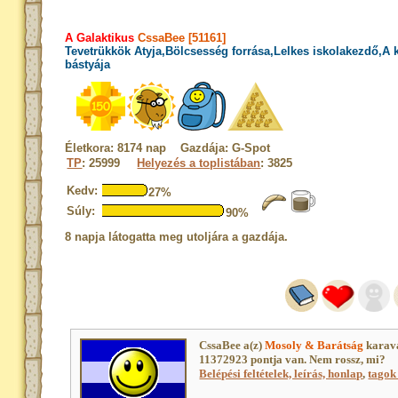
A Galaktikus
CssaBee [51161]
Tevetrükkök Atyja,Bölcsesség forrása,Lelkes iskolakezdő,A
bástyája
Életkora: 8174 nap Gazdája: G-Spot
TP
: 25999
Helyezés a toplistában
: 3825
Kedv:
27%
Súly:
90%
8 napja látogatta meg utoljára a gazdája.
CssaBee a(z)
Mosoly & Barátság
karavá
11372923 pontja van. Nem rossz, mi?
Belépési feltételek, leírás, honlap
,
tagok 