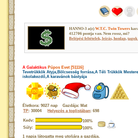
HANNO-3 a(z)
W.T.C. Twin Towers
kara
412706 pontja van. Nem rossz, mi?
Belépési feltételek, leírás, honlap
,
tagok 
A Galaktikus
Púpos Evet [51116]
Tevetrükkök Atyja,Bölcsesség forrása,A Téli Trükkök Mester
iskolakezdő,A karavánok bástyája
Életkora: 9027 nap Gazdája: Mat
TP
: 30004
Helyezés a toplistában
: 698
Kedv:
100%
Súly:
100%
1 napja látogatta meg utoljára a gazdája.