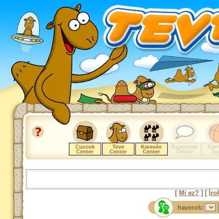
Cuccok
Teve
Karaván
Kapcsolat
Gam
Center
Center
Center
Center
Zo
[
Mi ez?
] [
Íro
haverok: