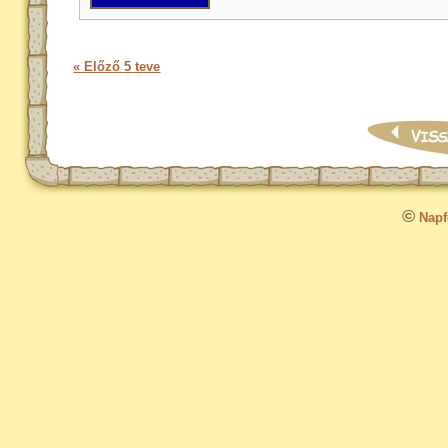
« Előző 5 teve
©
Napfo