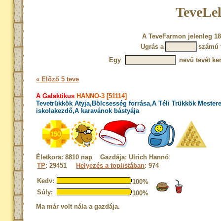
TeveLel
A TeveFarmon jelenleg 18
Ugrás a
számú 
Egy
nevű tevét ke
« Előző 5 teve
A Galaktikus
HANNO-3 [51114]
Tevetrükkök Atyja,Bölcsesség forrása,A Téli Trükkök Mester
iskolakezdő,A karavánok bástyája
Életkora: 8810 nap Gazdája: Ulrich Hannó
TP
: 29451
Helyezés a toplistában
: 974
Kedv:
100%
Súly:
100%
Ma már volt nála a gazdája.