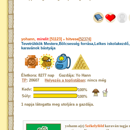
yohann,
mirelit
[51123]
»
hitvese[
52374
]
Tevetrükkök Mestere,Bölcsesség forrása,Lelkes iskolakezdő
karavánok bástyája
Életkora: 8277 nap Gazdája: Yo Hann
TP
: 20607
Helyezés a toplistában
: nincs még
Kedv:
100%
Súly:
100%
1 napja látogatta meg utoljára a gazdája.
yohann a(z)
Székelyföld
karaván tagja 