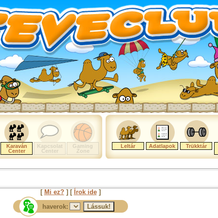
Karaván
Kapcsolat
Gaming
Leltár
Adatlapok
Trükktár
Center
Center
Zone
[
Mi ez?
] [
Írok ide
]
haverok: