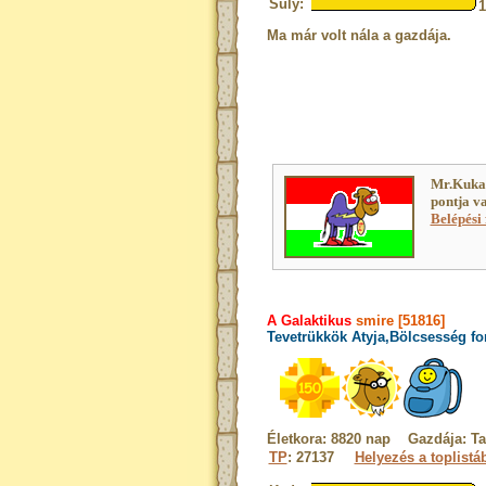
Súly:
Ma már volt nála a gazdája.
Mr.Kuka
pontja v
Belépési 
A Galaktikus
smire [51816]
Tevetrükkök Atyja,Bölcsesség fo
Életkora: 8820 nap Gazdája: Tar
TP
: 27137
Helyezés a toplistá