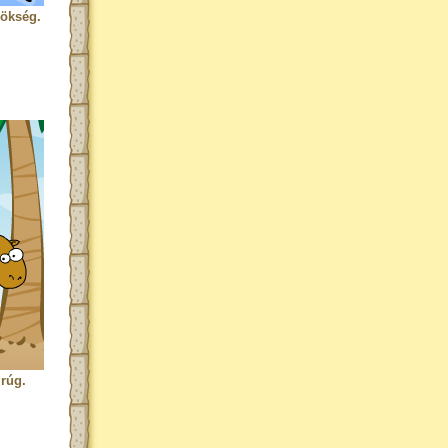
rökség.
rúg.