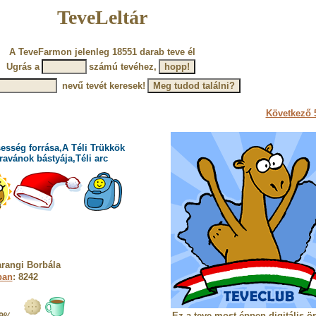
TeveLeltár
A TeveFarmon jelenleg 18551 darab teve él
Ugrás a
számú tevéhez,
nevű tevét keresek!
Következő 5
esség forrása,A Téli Trükkök
ravánok bástyája,Téli arc
rangi Borbála
ban
: 8242
Ez a teve most éppen digitális ö