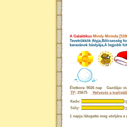
A Galaktikus
Mindy Mirinda [518
Tevetrükkök Atyja,Bölcsesség fo
karavánok bástyája,A legjobb hit
Életkora: 9026 nap Gazdája: vi
TP
: 25675
Helyezés a toplistá
Kedv:
Súly:
1 napja látogatta meg utoljára a 