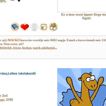
100%
Ez a teve most éppen fürge te
figyel.
c a(z)
MACKÓ
karaván vezetője már 6682 napja. Ennek a karavánnak már 24
an. Nem rossz, mi?
feltételek, leírás, honlap
,
tagok adatlapjai...
rrása,Lelkes iskolakezdő
 Zoli
ban
: 2709