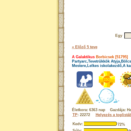
Egy
« Előző 5 teve
A Galaktikus
Borbicsek [51795]
Partyarc,Tevetrükkök Atyja,Bölcs
Mestere,Lelkes iskolakezdő,A ka
Életkora: 6363 nap Gazdája: Ha
TP
: 22272
Helyezés a toplistá
Kedv:
72%
Súly: