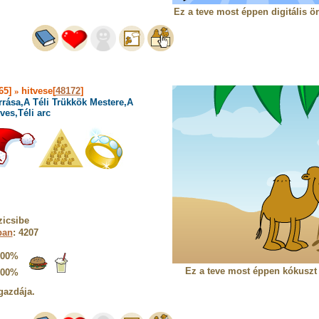
Ez a teve most éppen digitális ö
65]
»
hitvese[
48172
]
rrása,A Téli Trükkök Mestere,A
ves,Téli arc
zicsibe
ban
: 4207
100%
Ez a teve most éppen kókuszt 
100%
gazdája.