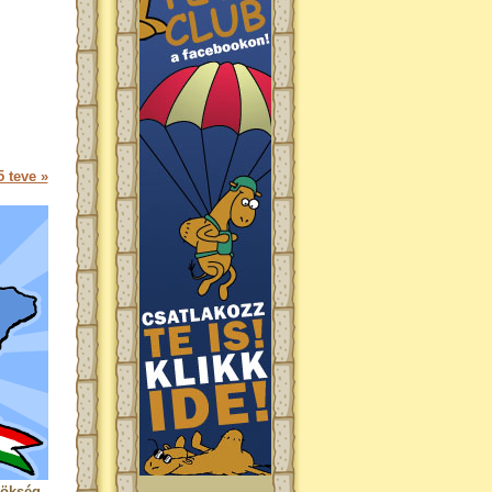
 teve »
rökség.