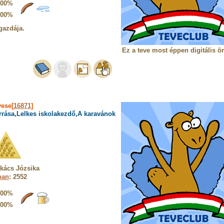
100%
100%
gazdája.
Ez a teve most éppen digitális ö
vese[
16871
]
rrása,Lelkes iskolakezdő,A karavánok
kács Józsika
ban
: 2552
100%
100%