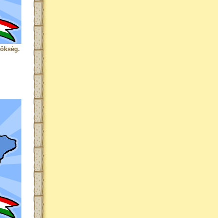
rökség.