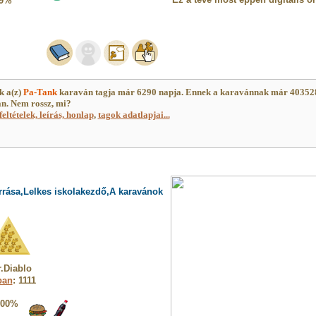
9%
k a(z)
Pa-Tank
karaván tagja már 6290 napja. Ennek a karavánnak már 40352
an. Nem rossz, mi?
feltételek, leírás, honlap
,
tagok adatlapjai...
rrása,Lelkes iskolakezdő,A karavánok
.Diablo
ban
: 1111
100%