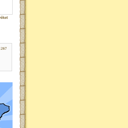
véket
1267