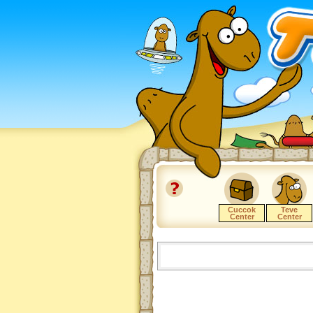
Cuccok
Teve
Center
Center