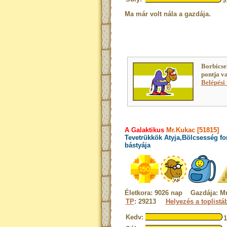
9
Ma már volt nála a gazdája.
Borbicse
pontja v
Belépési 
A Galaktikus
Mr.Kukac [51815]
Tevetrükkök Atyja,Bölcsesség fo
bástyája
Életkora: 9026 nap Gazdája: Mr
TP
: 29213
Helyezés a toplistá
Kedv: