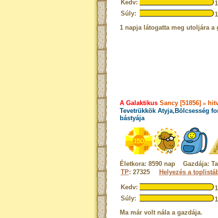
Kedv:
Súly:
1 napja látogatta meg utoljára a 
A Galaktikus
Sancy [51856]
»
hit
Tevetrükkök Atyja,Bölcsesség fo
bástyája
Életkora: 8590 nap Gazdája: Ta
TP
: 27325
Helyezés a toplistá
Kedv:
Súly:
Ma már volt nála a gazdája.