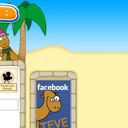
TeveClub
filmek