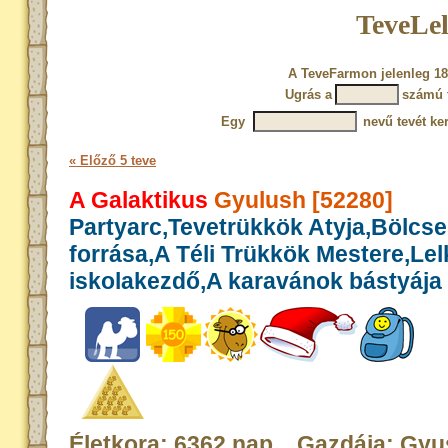
TeveLel
A TeveFarmon jelenleg 18
Ugrás a
számú 
Egy
nevű tevét ke
« Előző 5 teve
A Galaktikus
Gyulush [52280]
Partyarc,Tevetrükkök Atyja,Bölcs
forrása,A Téli Trükkök Mestere,Le
iskolakezdő,A karavánok bástyája
Életkora: 6362 nap Gazdája: Gyu