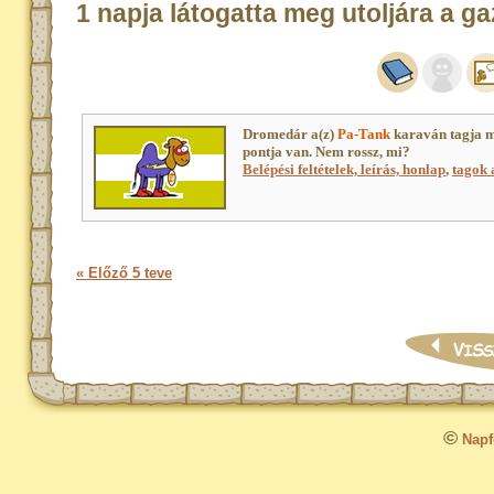
1 napja látogatta meg utoljára a ga
Dromedár a(z)
Pa-Tank
karaván tagja 
pontja van. Nem rossz, mi?
Belépési feltételek, leírás, honlap
,
tagok a
« Előző 5 teve
©
Napfo