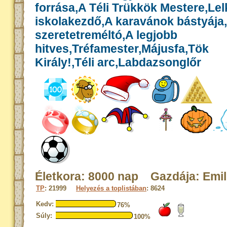
forrása,A Téli Trükkök Mestere,Le
iskolakezdő,A karavánok bástyája
szeretetreméltó,A legjobb
hitves,Tréfamester,Májusfa,Tök
Király!,Téli arc,Labdazsonglőr
Életkora: 8000 nap Gazdája: Emil
TP
: 21999
Helyezés a toplistában
: 8624
Kedv:
76%
Súly:
100%