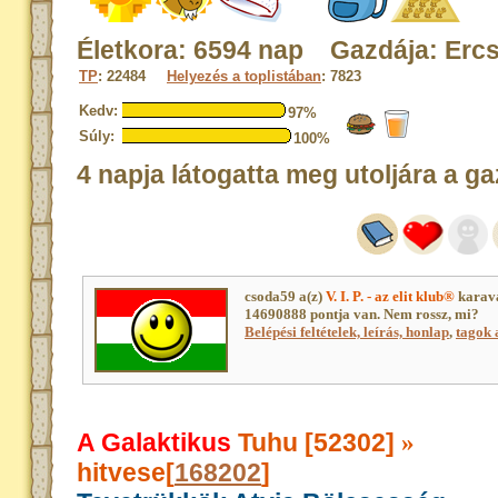
Életkora: 6594 nap Gazdája: Erc
TP
: 22484
Helyezés a toplistában
: 7823
Kedv:
97%
Súly:
100%
4 napja látogatta meg utoljára a ga
csoda59 a(z)
V. I. P. - az elit klub®
karavá
14690888 pontja van. Nem rossz, mi?
Belépési feltételek, leírás, honlap
,
tagok a
A Galaktikus
Tuhu [52302]
»
hitvese[
168202
]