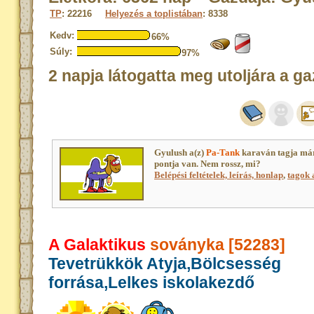
TP
: 22216
Helyezés a toplistában
: 8338
Kedv:
66%
Súly:
97%
2 napja látogatta meg utoljára a ga
Gyulush a(z)
Pa-Tank
karaván tagja má
pontja van. Nem rossz, mi?
Belépési feltételek, leírás, honlap
,
tagok a
A Galaktikus
soványka [52283]
Tevetrükkök Atyja,Bölcsesség
forrása,Lelkes iskolakezdő