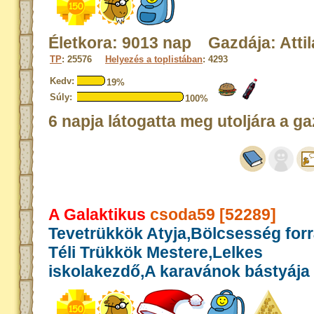
Életkora: 9013 nap Gazdája: Attil
TP
: 25576
Helyezés a toplistában
: 4293
Kedv:
19%
Súly:
100%
6 napja látogatta meg utoljára a ga
A Galaktikus
csoda59 [52289]
Tevetrükkök Atyja,Bölcsesség for
Téli Trükkök Mestere,Lelkes
iskolakezdő,A karavánok bástyája