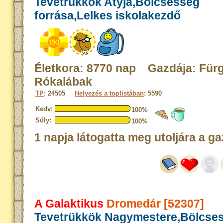
Tevetrükkök Atyja,Bölcsesség
forrása,Lelkes iskolakezdő
Életkora: 8770 nap Gazdája: Für
Rókalábak
TP
: 24505
Helyezés a toplistában
: 5590
Kedv:
100%
Súly:
100%
1 napja látogatta meg utoljára a ga
A Galaktikus
Dromedár [52307]
Tevetrükkök Nagymestere,Bölcse