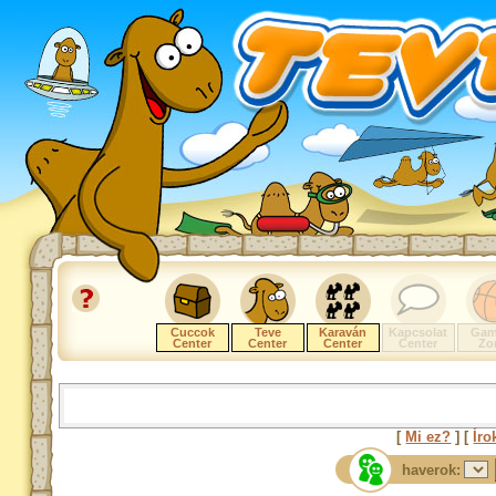
Cuccok
Teve
Karaván
Kapcsolat
Gam
Center
Center
Center
Center
Zo
[
Mi ez?
] [
Íro
haverok: