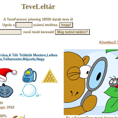
TeveLeltár
A TeveFarmon jelenleg 18550 darab teve él
Ugrás a
számú tevéhez,
nevű tevét keresek!
Következő 5
rrása,A Téli Trükkök Mestere,Lelkes
a,Tréfamester,Májusfa,Nagy
it
ban
: 2410
100%
Ez a SzuperTeve most éppen b