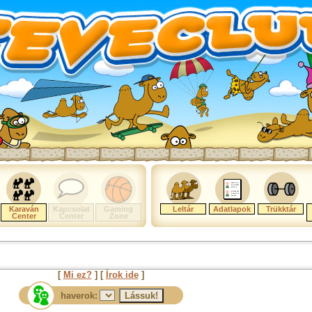
Karaván
Kapcsolat
Gaming
Leltár
Adatlapok
Trükktár
Center
Center
Zone
[
Mi ez?
] [
Írok ide
]
haverok: