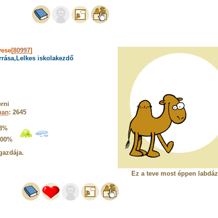
vese[
80997
]
rrása,Lelkes iskolakezdő
rni
ban
: 2645
8%
100%
gazdája.
Ez a teve most éppen labdáz