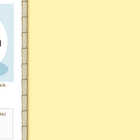
zik.
892