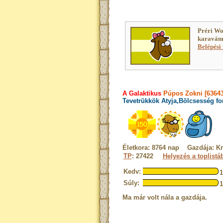
Préri Wo
karavánn
Belépési 
A Galaktikus
Púpos Zokni [63643
Tevetrükkök Atyja,Bölcsesség fo
Életkora: 8764 nap Gazdája: Kr
TP
: 27422
Helyezés a toplistá
Kedv:
Súly:
Ma már volt nála a gazdája.