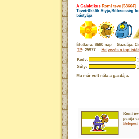
A Galaktikus
Romi teve [63664]
Tevetrükkök Atyja,Bölcsesség fo
bástyája
Életkora: 8680 nap Gazdája: Cs
TP
: 25977
Helyezés a toplistá
Kedv:
Súly:
Ma már volt nála a gazdája.
Romi tev
pontja v
Belépési 