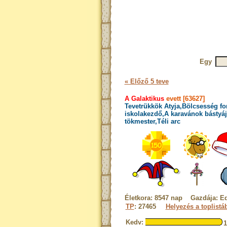
Egy
« Előző 5 teve
A Galaktikus
evett [63627]
Tevetrükkök Atyja,Bölcsesség fo
iskolakezdő,A karavánok bástyáj
tökmester,Téli arc
Életkora: 8547 nap Gazdája: Ed
TP
: 27465
Helyezés a toplistá
Kedv: