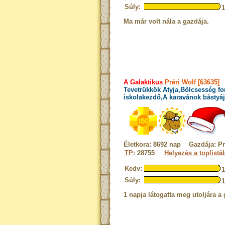
Súly:
Ma már volt nála a gazdája.
A Galaktikus
Préri Wolf [63635]
Tevetrükkök Atyja,Bölcsesség fo
iskolakezdő,A karavánok bástyáj
Életkora: 8692 nap Gazdája: Pr
TP
: 28755
Helyezés a toplistá
Kedv:
Súly:
1 napja látogatta meg utoljára a 