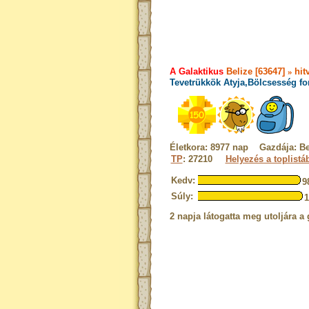
A Galaktikus
Belize [63647]
»
hit
Tevetrükkök Atyja,Bölcsesség fo
Életkora: 8977 nap Gazdája: Be
TP
: 27210
Helyezés a toplistá
Kedv:
9
Súly:
2 napja látogatta meg utoljára a 