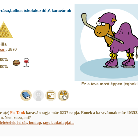
rrása,Lelkes iskolakezdő,A karavánok
illa
ban
: 3870
100%
100%
Ez a teve most éppen jéghoki
e a(z)
Pa-Tank
karaván tagja már 6237 napja. Ennek a karavánnak már 40352
an. Nem rossz, mi?
feltételek, leírás, honlap
,
tagok adatlapjai...