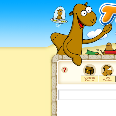
Cuccok
Teve
Center
Center