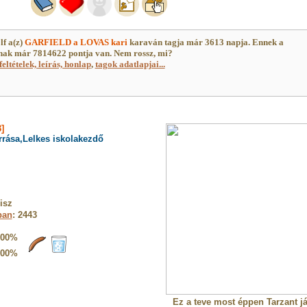
lf a(z)
GARFIELD a LOVAS kari
karaván tagja már 3613 napja. Ennek a
ak már 7814622 pontja van. Nem rossz, mi?
feltételek, leírás, honlap
,
tagok adatlapjai...
]
rrása,Lelkes iskolakezdő
isz
ban
: 2443
100%
100%
Ez a teve most éppen Tarzant já