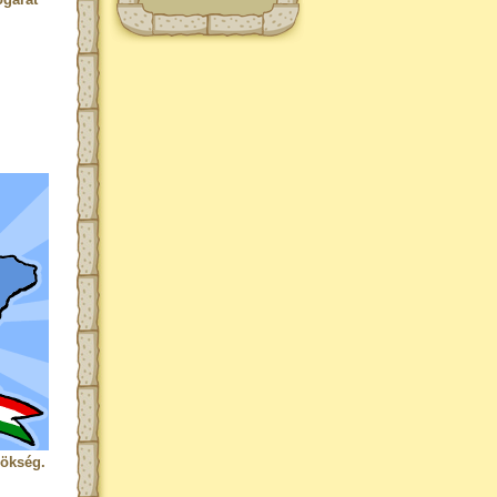
rökség.