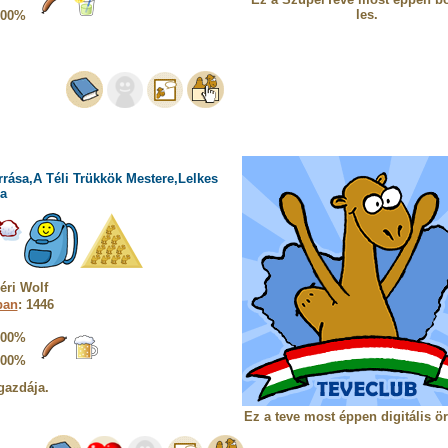
les.
100%
rrása,A Téli Trükkök Mestere,Lelkes
a
éri Wolf
ban
: 1446
100%
100%
gazdája.
Ez a teve most éppen digitális ö