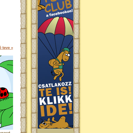
 teve »
ogarat