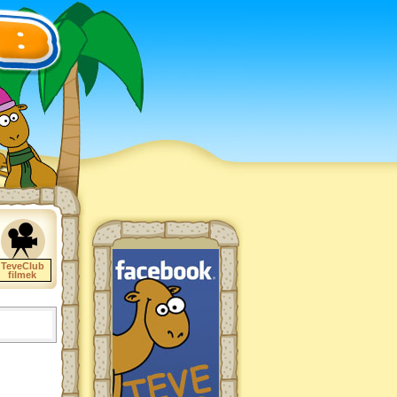
TeveClub
filmek