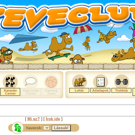
Karaván
Kapcsolat
Gaming
Leltár
Adatlapok
Trükktár
Center
Center
Zone
[
Mi ez?
] [
Írok ide
]
haverok: