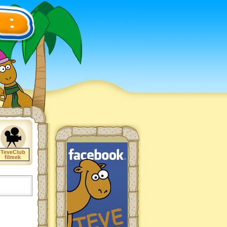
TeveClub
filmek