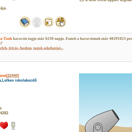
ája.
a-Tank
karaván tagja már 6250 napja. Ennek a karavánnak már 40291023 pon
i?
telek, leírás, honlap
,
tagok adatlapjai...
vese[
22440
]
a,Lelkes iskolakezdő
a
 4282