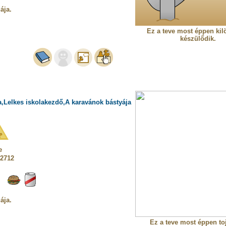
ája.
Ez a teve most éppen ki
készülődik.
a,Lelkes iskolakezdő,A karavánok bástyája
e
 2712
ája.
Ez a teve most éppen toj