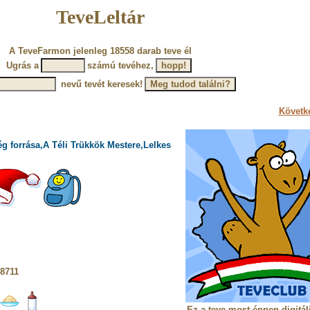
TeveLeltár
A TeveFarmon jelenleg 18558 darab teve él
Ugrás a
számú tevéhez,
nevű tevét keresek!
Követke
g forrása,A Téli Trükkök Mestere,Lelkes
 8711
Ez a teve most éppen digitál