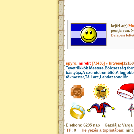
kejfel a(z)
Mo
pontja van. N
Belépési felté
spyro,
mirelit
[73436]
»
hitvese[
12168
Tevetrükkök Mestere,Bölcsesség forr
bástyája,A szeretetreméltó,A legjobb
tökmester,Téli arc,Labdazsonglőr
Életkora: 6295 nap Gazdája: Varga
TP
: 0
Helyezés a toplistában
: nin