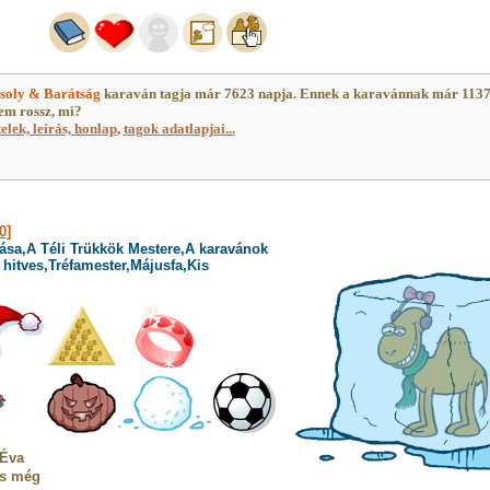
soly & Barátság
karaván tagja már 7623 napja. Ennek a karavánnak már 113
em rossz, mi?
telek, leírás, honlap
,
tagok adatlapjai...
0
]
ása,A Téli Trükkök Mestere,A karavánok
 hitves,Tréfamester,Májusfa,Kis
 Éva
cs még