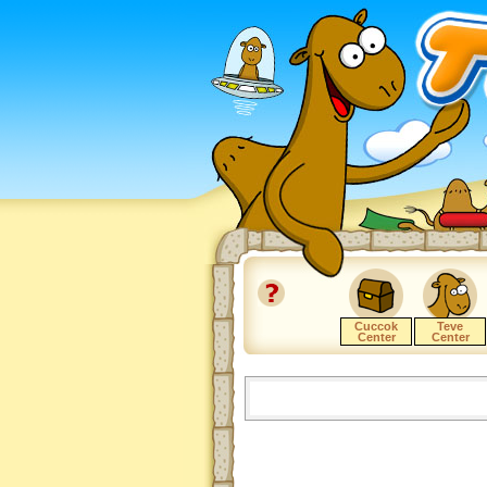
Cuccok
Teve
Center
Center