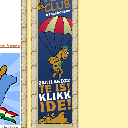
ző 5 teve »
is örökség.