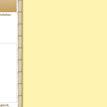
lövéshez
glizik.