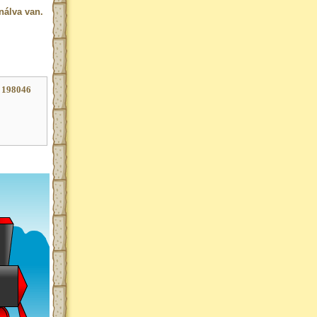
nálva van.
 198046