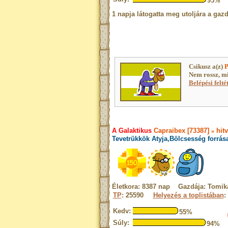
95%
1 napja látogatta meg utoljára a gazd
Csikusz a(z)
P
Nem rossz, m
Belépési felté
A Galaktikus
Capraibex [73387]
»
hit
Tevetrükkök Atyja,Bölcsesség forrás
Életkora: 8387 nap Gazdája: Tomik
TP
: 25590
Helyezés a toplistában
:
Kedv:
55%
Súly:
94%