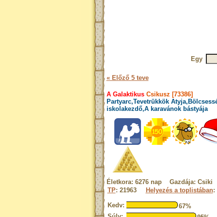
Egy
« Előző 5 teve
A Galaktikus
Csikusz [73386]
Partyarc,Tevetrükkök Atyja,Bölcsessé
iskolakezdő,A karavánok bástyája
Életkora: 6276 nap Gazdája: Csiki
TP
: 21963
Helyezés a toplistában
:
Kedv:
67%
Súly: