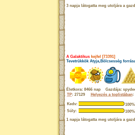
3 napja látogatta meg utoljára a gazd
A Galaktikus
kejfel [73391]
Tevetrükkök Atyja,Bölcsesség forrás
Életkora: 8466 nap Gazdája: spyde
TP
: 27129
Helyezés a toplistában
:
Kedv:
100%
Súly:
100%
1 napja látogatta meg utoljára a gazd