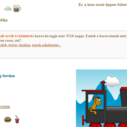
Ez a teve most éppen hiber
dája.
dó tevék és kitüntetés
karaván tagja már 5516 napja. Ennek a karavánnak már
em rossz, mi?
telek, leírás, honlap
,
tagok adatlapjai...
 forrása
 12226