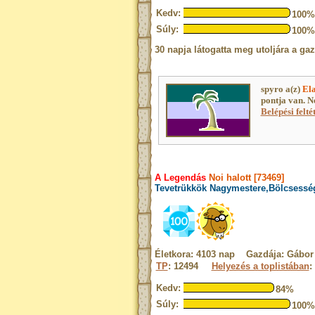
Kedv:
100%
Súly:
100%
30 napja látogatta meg utoljára a gaz
spyro a(z)
Ela
pontja van. N
Belépési felté
A Legendás
Noi halott [73469]
Tevetrükkök Nagymestere,Bölcsesség
Életkora: 4103 nap Gazdája: Gábor
TP
: 12494
Helyezés a toplistában
:
Kedv:
84%
Súly:
100%