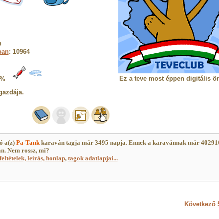
n
ban
: 10964
Ez a teve most éppen digitális ö
5%
gazdája.
ó a(z)
Pa-Tank
karaván tagja már 3495 napja. Ennek a karavánnak már 40291
an. Nem rossz, mi?
feltételek, leírás, honlap
,
tagok adatlapjai...
Következő 5