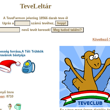
TeveLeltár
A TeveFarmon jelenleg 18566 darab teve él
Ugrás a
számú tevéhez,
nevű tevét keresek!
Következő 5
esség forrása,A Téli Trükkök
ravánok bástyája
enyő Imre
ban
: 8710
Ez a teve most éppen digitális ö