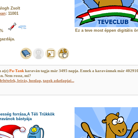
logh Zsolt
ban
: 11001
Ez a teve most éppen digitális ö
5%
gazdája.
 a(z)
Pa-Tank
karaván tagja már 3495 napja. Ennek a karavánnak már 40291
an. Nem rossz, mi?
feltételek, leírás, honlap
,
tagok adatlapjai...
esség forrása,A Téli Trükkök
ravánok bástyája