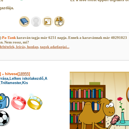
5%
gazdája.
z)
Pa-Tank
karaván tagja már 6251 napja. Ennek a karavánnak már 40291023
an. Nem rossz, mi?
feltételek, leírás, honlap
,
tagok adatlapjai...
]
»
hitvese[
18955
]
rrása,Lelkes iskolakezdő,A
,Tréfamester,Kis