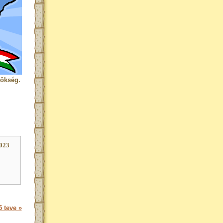
rökség.
023
 teve »