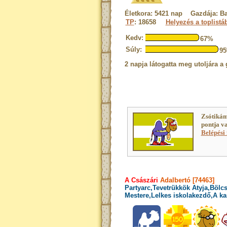
Életkora: 5421 nap Gazdája: Ba
TP
: 18658
Helyezés a toplistá
Kedv:
67%
Súly:
9
2 napja látogatta meg utoljára a 
Zsótikám
pontja v
Belépési 
A Császári
Adalbertó [74463]
Partyarc,Tevetrükkök Atyja,Bölcs
Mestere,Lelkes iskolakezdő,A ka