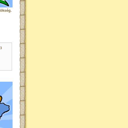
rökség.
23