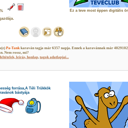
Ez a teve most éppen digitális ö
5%
gazdája.
a(z)
Pa-Tank
karaván tagja már 6357 napja. Ennek a karavánnak már 402910
an. Nem rossz, mi?
feltételek, leírás, honlap
,
tagok adatlapjai...
esség forrása,A Téli Trükkök
ravánok bástyája