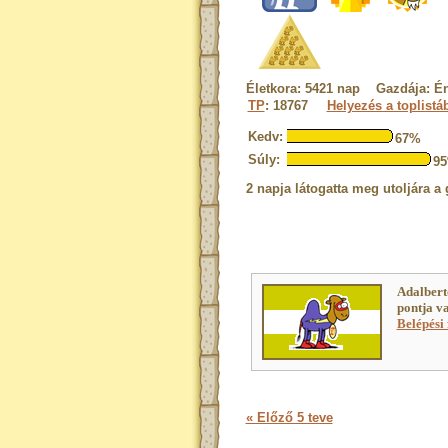
Életkora: 5421 nap Gazdája: É
TP
: 18767
Helyezés a toplistá
Kedv:
67%
Súly:
9
2 napja látogatta meg utoljára a 
Adalbert
pontja v
Belépési 
« Előző 5 teve