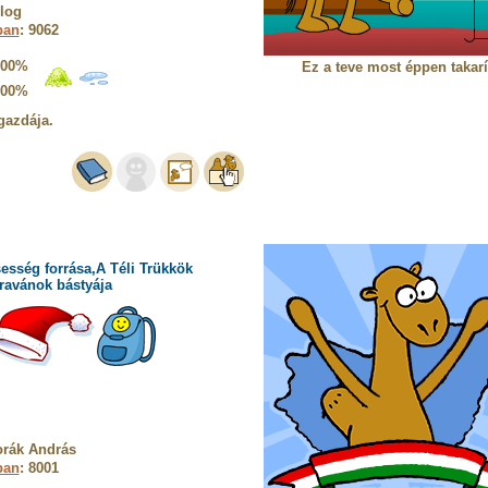
log
ban
: 9062
100%
Ez a teve most éppen takarí
100%
gazdája.
esség forrása,A Téli Trükkök
ravánok bástyája
orák András
ban
: 8001