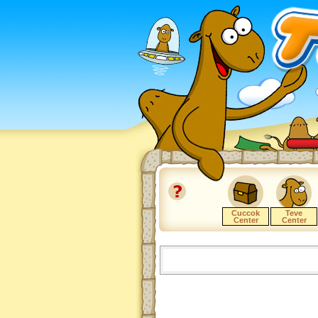
Cuccok
Teve
Center
Center