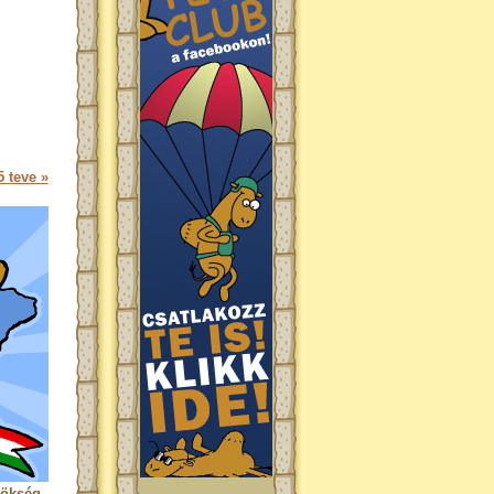
 teve »
rökség.