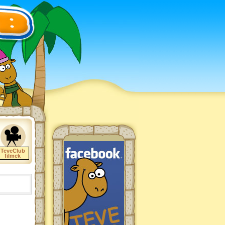
TeveClub
filmek