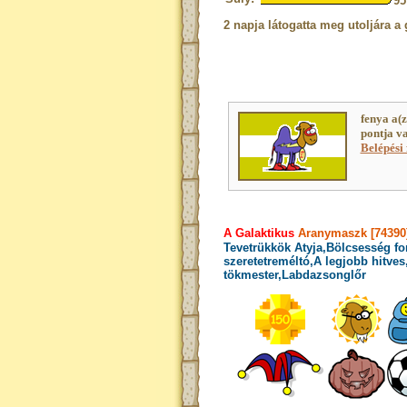
9
2 napja látogatta meg utoljára a 
fenya a(
pontja v
Belépési 
A Galaktikus
Aranymaszk [74390
Tevetrükkök Atyja,Bölcsesség fo
szeretetreméltó,A legjobb hitves
tökmester,Labdazsonglőr