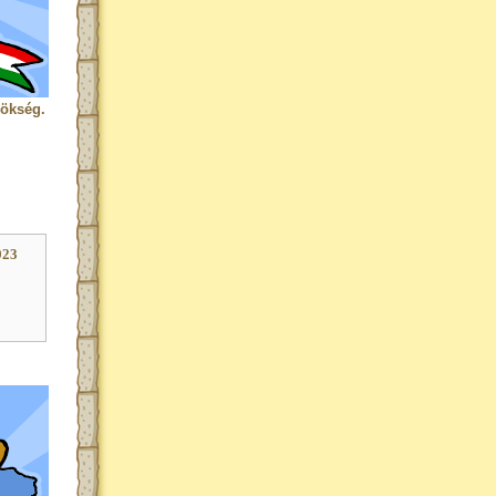
rökség.
023