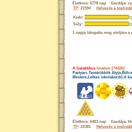
Életkora: 6778 nap Gazdája: zy
TP
: 21594
Helyezés a toplistá
Kedv:
Súly:
1 napja látogatta meg utoljára a 
A Galaktikus
Imation [74426]
Partyarc,Tevetrükkök Atyja,Bölcs
Mestere,Lelkes iskolakezdő,A ka
Életkora: 6403 nap Gazdája: H
TP
: 22381
Helyezés a toplistá