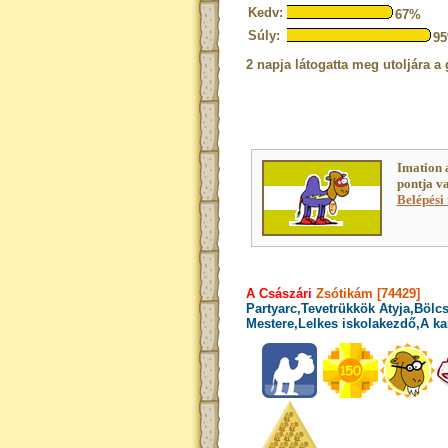
Kedv:
67%
Súly:
9
2 napja látogatta meg utoljára a 
Imation 
pontja v
Belépési 
A Császári
Zsótikám [74429]
Partyarc,Tevetrükkök Atyja,Bölcs
Mestere,Lelkes iskolakezdő,A ka