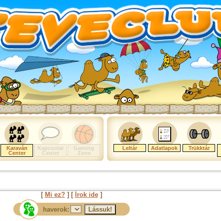
Karaván
Kapcsolat
Gaming
Leltár
Adatlapok
Trükktár
Center
Center
Zone
[
Mi ez?
] [
Írok ide
]
haverok: