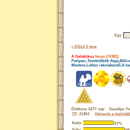
Egy
« Előző 5 teve
A Galaktikus
fenya [74381]
Partyarc,Tevetrükkök Atyja,Bölcs
Mestere,Lelkes iskolakezdő,A ka
Életkora: 6277 nap Gazdája: F
TP
: 21963
Helyezés a toplistá
Kedv:
67%
Súly: