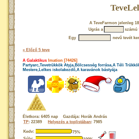
TeveLel
A TeveFarmon jelenleg 18
Ugrás a
számú 
Egy
nevű tevét ke
« Előző 5 teve
A Galaktikus
Imation [74426]
Partyarc,Tevetrükkök Atyja,Bölcsesség forrása,A Téli Trükkö
Mestere,Lelkes iskolakezdő,A karavánok bástyája
Életkora: 6405 nap Gazdája: Horák András
TP
: 22389
Helyezés a toplistában
: 7985
Kedv:
75%
Súly: