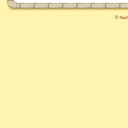
©
Napfo