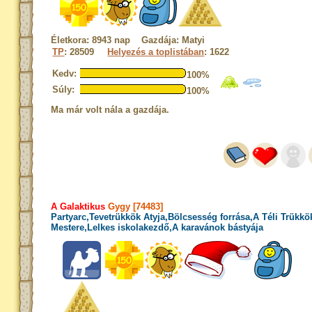
Életkora: 8943 nap Gazdája: Matyi
TP
: 28509
Helyezés a toplistában
: 1622
Kedv:
100%
Súly:
100%
Ma már volt nála a gazdája.
A Galaktikus
Gygy [74483]
Partyarc,Tevetrükkök Atyja,Bölcsesség forrása,A Téli Trükkö
Mestere,Lelkes iskolakezdő,A karavánok bástyája