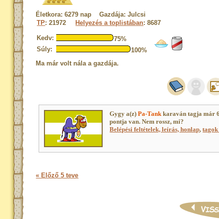
Életkora: 6279 nap Gazdája: Julcsi
TP
: 21972
Helyezés a toplistában
: 8687
Kedv:
75%
Súly:
100%
Ma már volt nála a gazdája.
Gygy a(z)
Pa-Tank
karaván tagja már 
pontja van. Nem rossz, mi?
Belépési feltételek, leírás, honlap
,
tagok 
« Előző 5 teve