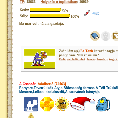
TP
: 18666
Helyezés a toplistában
: 10969
Kedv:
75%
Súly:
100%
Ma már volt nála a gazdája.
Zsótikám a(z)
Pa-Tank
karaván tagja 
pontja van. Nem rossz, mi?
Belépési feltételek, leírás, honlap
,
tagok 
A Császári
Adalbertó [74463]
Partyarc,Tevetrükkök Atyja,Bölcsesség forrása,A Téli Trükkö
Mestere,Lelkes iskolakezdő,A karavánok bástyája