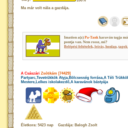
100%
Ma már volt nála a gazdája.
Imation a(z)
Pa-Tank
karaván tagja má
pontja van. Nem rossz, mi?
Belépési feltételek, leírás, honlap
,
tagok 
A Császári
Zsótikám [74429]
Partyarc,Tevetrükkök Atyja,Bölcsesség forrása,A Téli Trükkö
Mestere,Lelkes iskolakezdő,A karavánok bástyája
Életkora: 5423 nap Gazdája: Balogh Zsolt