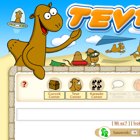
Cuccok
Teve
Karaván
Kapcsolat
Gam
Center
Center
Center
Center
Zo
[
Mi ez?
] [
Íro
haverok: