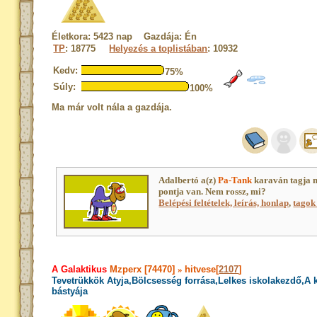
Életkora: 5423 nap Gazdája: Én
TP
: 18775
Helyezés a toplistában
: 10932
Kedv:
75%
Súly:
100%
Ma már volt nála a gazdája.
Adalbertó a(z)
Pa-Tank
karaván tagja 
pontja van. Nem rossz, mi?
Belépési feltételek, leírás, honlap
,
tagok 
A Galaktikus
Mzperx [74470]
»
hitvese[
2107
]
Tevetrükkök Atyja,Bölcsesség forrása,Lelkes iskolakezdő,A
bástyája