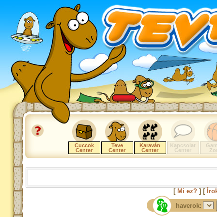
Cuccok
Teve
Karaván
Kapcsolat
Gam
Center
Center
Center
Center
Zo
[
Mi ez?
] [
Íro
haverok: