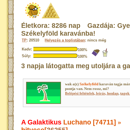
Életkora: 8286 nap Gazdája: Gye
Székelyföld karavánba!
TP
: 20510
Helyezés a toplistában
: nincs még
Kedv:
100%
Súly:
100%
3 napja látogatta meg utoljára a g
wak a(z)
Székelyföld
karaván tagja már
pontja van. Nem rossz, mi?
Belépési feltételek, leírás, honlap
,
tagok 
A Galaktikus
Luchano [74711]
»