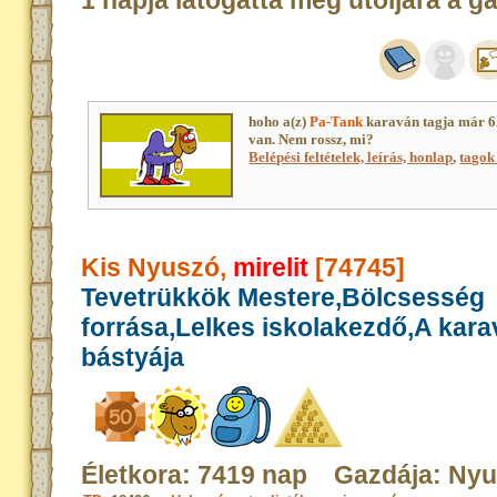
1 napja látogatta meg utoljára a g
hoho a(z)
Pa-Tank
karaván tagja már 6
van. Nem rossz, mi?
Belépési feltételek, leírás, honlap
,
tagok 
Kis Nyuszó,
mirelit
[74745]
Tevetrükkök Mestere,Bölcsesség
forrása,Lelkes iskolakezdő,A kar
bástyája
Életkora: 7419 nap Gazdája: Ny