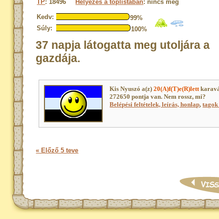
TP
: 18496
Helyezés a toplistában
: nincs még
Kedv:
99%
Súly:
100%
37 napja látogatta meg utoljára a
gazdája.
Kis Nyuszó a(z)
20(A)f(T)e(R)lett
karavá
272650 pontja van. Nem rossz, mi?
Belépési feltételek, leírás, honlap
,
tagok 
« Előző 5 teve