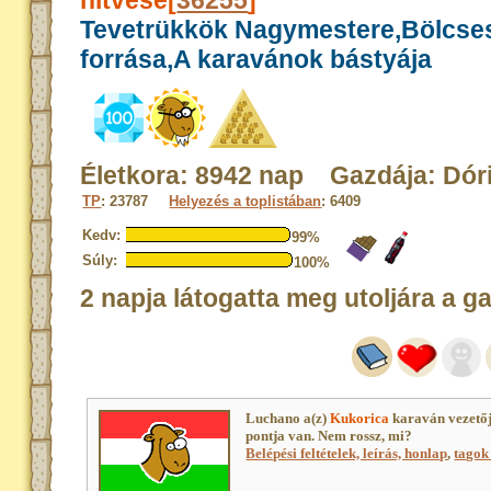
hitvese[
36255
]
Tevetrükkök Nagymestere,Bölcse
forrása,A karavánok bástyája
Életkora: 8942 nap Gazdája: Dór
TP
: 23787
Helyezés a toplistában
: 6409
Kedv:
99%
Súly:
100%
2 napja látogatta meg utoljára a g
Luchano a(z)
Kukorica
karaván vezető
pontja van. Nem rossz, mi?
Belépési feltételek, leírás, honlap
,
tagok 