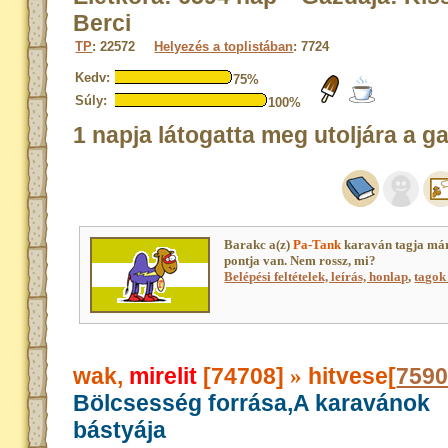
Berci
TP
: 22572
Helyezés a toplistában
: 7724
Kedv:
75%
Súly:
100%
1 napja látogatta meg utoljára a g
Barakc a(z)
Pa-Tank
karaván tagja má
pontja van. Nem rossz, mi?
Belépési feltételek, leírás, honlap
,
tagok 
wak,
mirelit
[74708]
hitvese[
759
»
Bölcsesség forrása,A karavánok
bástyája