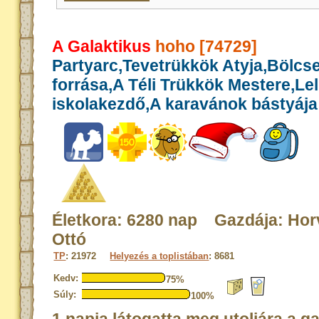
A Galaktikus
hoho [74729]
Partyarc,Tevetrükkök Atyja,Bölcs
forrása,A Téli Trükkök Mestere,Le
iskolakezdő,A karavánok bástyája
Életkora: 6280 nap Gazdája: Hor
Ottó
TP
: 21972
Helyezés a toplistában
: 8681
Kedv:
75%
Súly:
100%