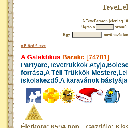
TeveLel
A TeveFarmon jelenleg 18
Ugrás a
számú 
Egy
nevű tevét ke
« Előző 5 teve
A Galaktikus
Barakc [74701]
Partyarc,Tevetrükkök Atyja,Bölcs
forrása,A Téli Trükkök Mestere,Le
iskolakezdő,A karavánok bástyája
Életkora: 6594 nap Gazdája: Kis