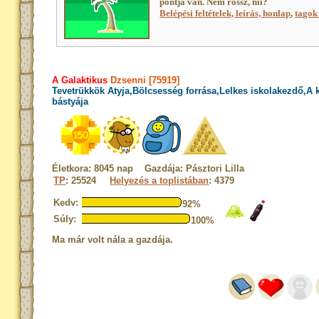
pontja van. Nem rossz, mi?
Belépési feltételek, leírás, honlap
,
tagok 
A Galaktikus
Dzsenni [75919]
Tevetrükkök Atyja,Bölcsesség forrása,Lelkes iskolakezdő,A
bástyája
Életkora: 8045 nap Gazdája: Pásztori Lilla
TP
: 25524
Helyezés a toplistában
: 4379
Kedv:
92%
Súly:
100%
Ma már volt nála a gazdája.