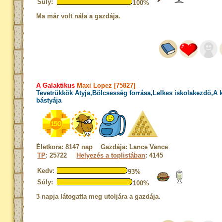
Súly:
100%
Ma már volt nála a gazdája.
A Galaktikus
Maxi Lopez [75827]
Tevetrükkök Atyja,Bölcsesség forrása,Lelkes iskolakezdő,A
bástyája
Életkora: 8147 nap Gazdája: Lance Vance
TP
: 25722
Helyezés a toplistában
: 4145
Kedv:
93%
Súly:
100%
3 napja látogatta meg utoljára a gazdája.