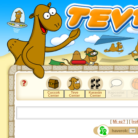
Cuccok
Teve
Karaván
Kapcsolat
Gam
Center
Center
Center
Center
Zo
[
Mi ez?
] [
Íro
haverok: