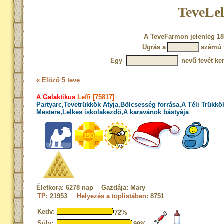
TeveLel
A TeveFarmon jelenleg 18
Ugrás a
számú 
Egy
nevű tevét ke
« Előző 5 teve
A Galaktikus
Leffi [75817]
Partyarc,Tevetrükkök Atyja,Bölcsesség forrása,A Téli Trükkö
Mestere,Lelkes iskolakezdő,A karavánok bástyája
Életkora: 6278 nap Gazdája: Mary
TP
: 21953
Helyezés a toplistában
: 8751
Kedv:
72%
Súly: