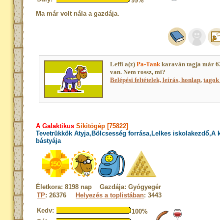
99%
Ma már volt nála a gazdája.
Leffi a(z)
Pa-Tank
karaván tagja már 6
van. Nem rossz, mi?
Belépési feltételek, leírás, honlap
,
tagok 
A Galaktikus
Síkitógép [75822]
Tevetrükkök Atyja,Bölcsesség forrása,Lelkes iskolakezdő,A
bástyája
Életkora: 8198 nap Gazdája: Gyógyegér
TP
: 26376
Helyezés a toplistában
: 3443
Kedv:
100%