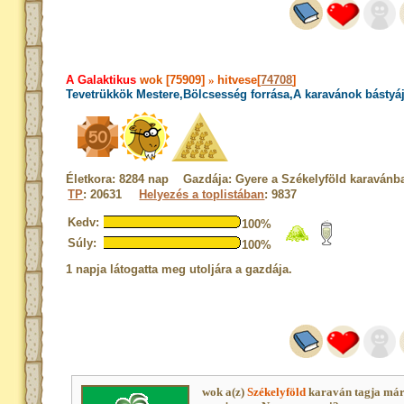
A Galaktikus
wok [75909]
»
hitvese[
74708
]
Tevetrükkök Mestere,Bölcsesség forrása,A karavánok bástyá
Életkora: 8284 nap Gazdája: Gyere a Székelyföld karavánb
TP
: 20631
Helyezés a toplistában
: 9837
Kedv:
100%
Súly:
100%
1 napja látogatta meg utoljára a gazdája.
wok a(z)
Székelyföld
karaván tagja már