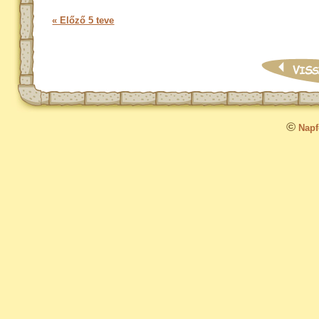
« Előző 5 teve
©
Napfo