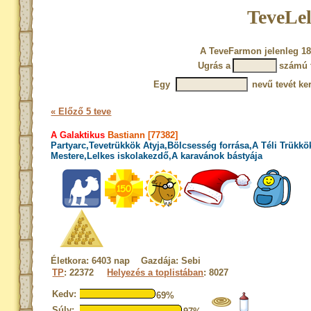
TeveLel
A TeveFarmon jelenleg 18
Ugrás a
számú 
Egy
nevű tevét ke
« Előző 5 teve
A Galaktikus
Bastiann [77382]
Partyarc,Tevetrükkök Atyja,Bölcsesség forrása,A Téli Trükkö
Mestere,Lelkes iskolakezdő,A karavánok bástyája
Életkora: 6403 nap Gazdája: Sebi
TP
: 22372
Helyezés a toplistában
: 8027
Kedv:
69%
Súly: