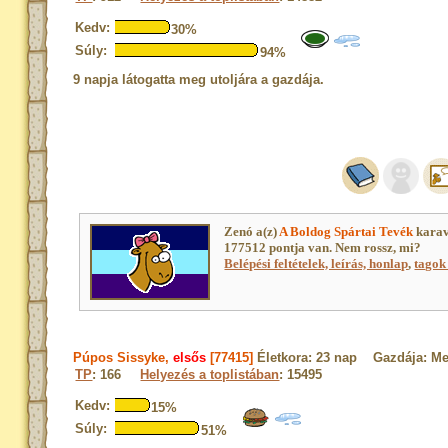
Kedv:
30%
Súly:
94%
9 napja látogatta meg utoljára a gazdája.
Zenó a(z)
A Boldog Spártai Tevék
karav
177512 pontja van. Nem rossz, mi?
Belépési feltételek, leírás, honlap
,
tagok 
Púpos Sissyke,
elsős
[77415]
Életkora: 23 nap Gazdája: M
TP
: 166
Helyezés a toplistában
: 15495
Kedv:
15%
Súly:
51%