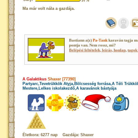
97%
Ma már volt nála a gazdája.
Bastiann a(z)
Pa-Tank
karaván tagja m
pontja van. Nem rossz, mi?
Belépési feltételek, leírás, honlap
,
tagok 
A Galaktikus
Shaxer [77390]
Partyarc,Tevetrükkök Atyja,Bölcsesség forrása,A Téli Trükkö
Mestere,Lelkes iskolakezdő,A karavánok bástyája
Életkora: 6277 nap Gazdája: Shaxer