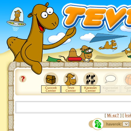
Cuccok
Teve
Karaván
Kapcsolat
Gam
Center
Center
Center
Center
Zo
[
Mi ez?
] [
Íro
haverok: