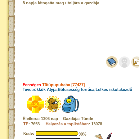
8 napja látogatta meg utoljára a gazdája.
Fenséges
Tütüpupubaba [77427]
Tevetrükkök Atyja,Bölcsesség forrása,Lelkes iskolakezdő
Életkora: 1306 nap Gazdája: Tünde
TP
: 7653
Helyezés a toplistában
: 13078
Kedv:
90%