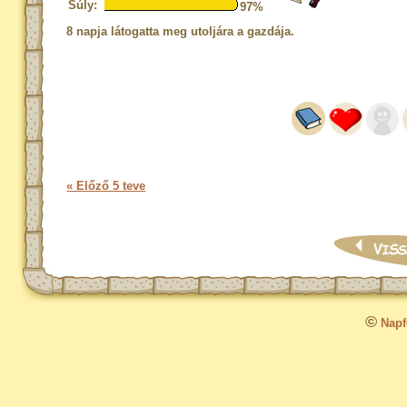
Súly:
97%
8 napja látogatta meg utoljára a gazdája.
« Előző 5 teve
©
Napfo