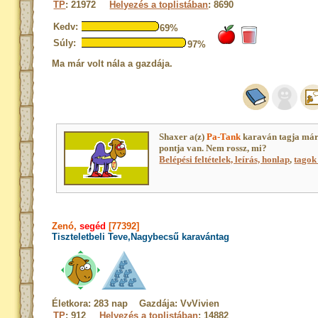
TP
: 21972
Helyezés a toplistában
: 8690
Kedv:
69%
Súly:
97%
Ma már volt nála a gazdája.
Shaxer a(z)
Pa-Tank
karaván tagja már
pontja van. Nem rossz, mi?
Belépési feltételek, leírás, honlap
,
tagok 
Zenó,
segéd
[77392]
Tiszteletbeli Teve,Nagybecsű karavántag
Életkora: 283 nap Gazdája: VvVivien
TP
: 912
Helyezés a toplistában
: 14882