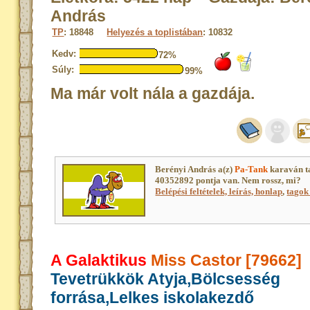
András
TP
: 18848
Helyezés a toplistában
: 10832
Kedv:
72%
Súly:
99%
Ma már volt nála a gazdája.
Berényi András a(z)
Pa-Tank
karaván t
40352892 pontja van. Nem rossz, mi?
Belépési feltételek, leírás, honlap
,
tagok 
A Galaktikus
Miss Castor [79662]
Tevetrükkök Atyja,Bölcsesség
forrása,Lelkes iskolakezdő