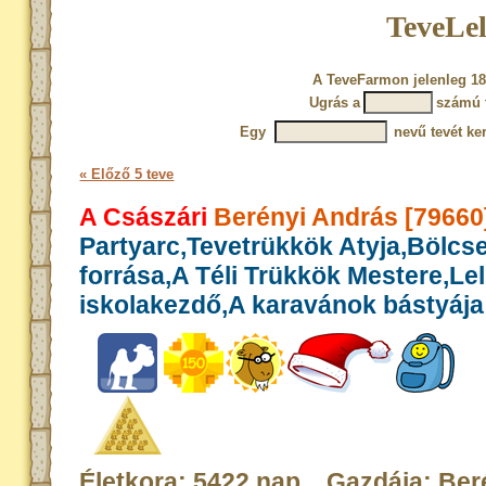
TeveLel
A TeveFarmon jelenleg 18
Ugrás a
számú 
Egy
nevű tevét ke
« Előző 5 teve
A Császári
Berényi András [79660
Partyarc,Tevetrükkök Atyja,Bölcs
forrása,A Téli Trükkök Mestere,Le
iskolakezdő,A karavánok bástyája
Életkora: 5422 nap Gazdája: Ber