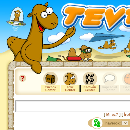
Cuccok
Teve
Karaván
Kapcsolat
Gam
Center
Center
Center
Center
Zo
[
Mi ez?
] [
Íro
haverok: