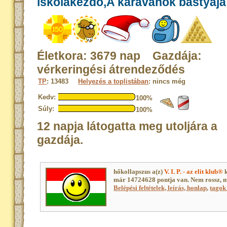
iskolakezdő,A karavánok bástyája
Életkora: 3679 nap Gazdája:
vérkeringési átrendeződés
TP
: 13483
Helyezés a toplistában
: nincs még
Kedv:
100%
Súly:
100%
12 napja látogatta meg utoljára a
gazdája.
hőkollapszus a(z)
V. I. P. - az elit klub®
k
már 14724628 pontja van. Nem rossz, 
Belépési feltételek, leírás, honlap
,
tagok 