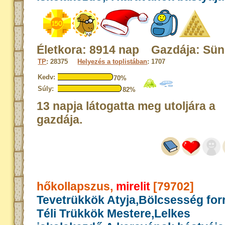
Életkora: 8914 nap Gazdája: Sün
TP
: 28375
Helyezés a toplistában
: 1707
Kedv:
70%
Súly:
82%
13 napja látogatta meg utoljára a
gazdája.
hőkollapszus,
mirelit
[79702]
Tevetrükkök Atyja,Bölcsesség for
Téli Trükkök Mestere,Lelkes