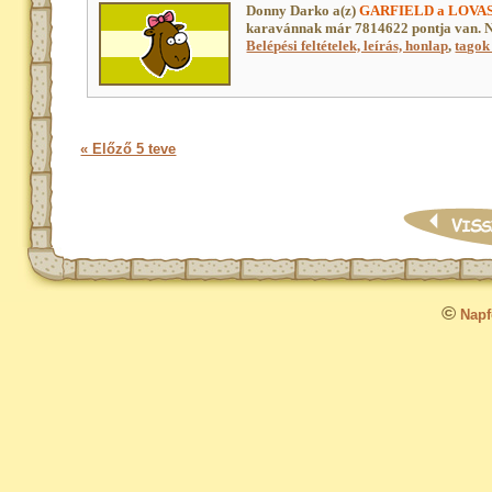
Donny Darko a(z)
GARFIELD a LOVAS
karavánnak már 7814622 pontja van. N
Belépési feltételek, leírás, honlap
,
tagok 
« Előző 5 teve
©
Napfo