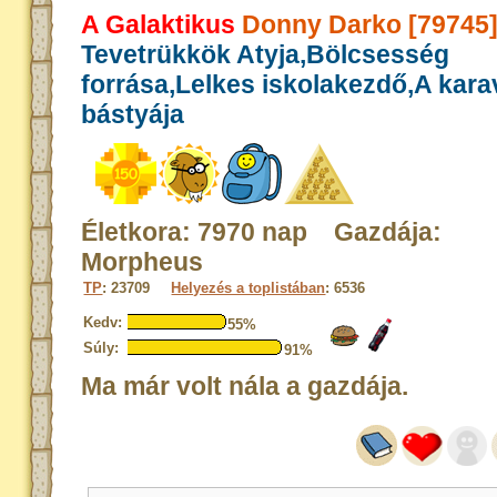
A Galaktikus
Donny Darko [79745
Tevetrükkök Atyja,Bölcsesség
forrása,Lelkes iskolakezdő,A kar
bástyája
Életkora: 7970 nap Gazdája:
Morpheus
TP
: 23709
Helyezés a toplistában
: 6536
Kedv:
55%
Súly:
91%
Ma már volt nála a gazdája.