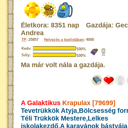
Életkora: 8351 nap Gazdája: Ge
Andrea
TP
: 25857
Helyezés a toplistában
: 4000
Kedv:
100%
Súly:
100%
Ma már volt nála a gazdája.
A Galaktikus
Krapulax [79699]
Tevetrükkök Atyja,Bölcsesség for
Téli Trükkök Mestere,Lelkes
iskolakezdő,A karavánok bástyája