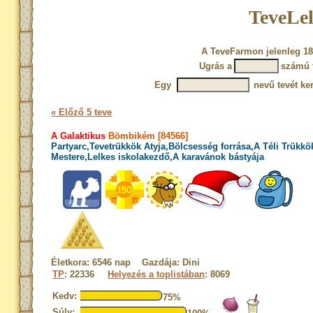
TeveLel
A TeveFarmon jelenleg 18
Ugrás a
számú 
Egy
nevű tevét ke
« Előző 5 teve
A Galaktikus
Bömbikém [84566]
Partyarc,Tevetrükkök Atyja,Bölcsesség forrása,A Téli Trükkö
Mestere,Lelkes iskolakezdő,A karavánok bástyája
Életkora: 6546 nap Gazdája: Dini
TP
: 22336
Helyezés a toplistában
: 8069
Kedv:
75%
Súly: