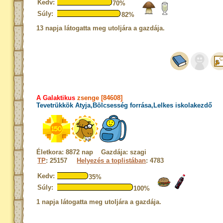
Kedv:
70%
Súly:
82%
13 napja látogatta meg utoljára a gazdája.
A Galaktikus
zsenge [84608]
Tevetrükkök Atyja,Bölcsesség forrása,Lelkes iskolakezdő
Életkora: 8872 nap Gazdája: szagi
TP
: 25157
Helyezés a toplistában
: 4783
Kedv:
35%
Súly:
100%
1 napja látogatta meg utoljára a gazdája.