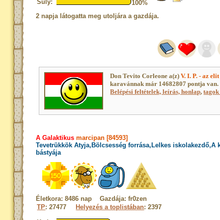
Súly:
100%
2 napja látogatta meg utoljára a gazdája.
Don Tevito Corleone a(z)
V. I. P. - az el
karavánnak már 14682807 pontja van. 
Belépési feltételek, leírás, honlap
,
tagok 
A Galaktikus
marcipan [84593]
Tevetrükkök Atyja,Bölcsesség forrása,Lelkes iskolakezdő,A
bástyája
Életkora: 8486 nap Gazdája: fr0zen
TP
: 27477
Helyezés a toplistában
: 2397