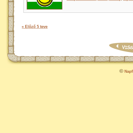
« Előző 5 teve
©
Napfo