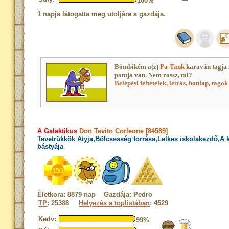
100%
1 napja látogatta meg utoljára a gazdája.
Bömbikém a(z)
Pa-Tank
karaván tagja
pontja van. Nem rossz, mi?
Belépési feltételek, leírás, honlap
,
tagok 
A Galaktikus
Don Tevito Corleone [84589]
Tevetrükkök Atyja,Bölcsesség forrása,Lelkes iskolakezdő,A
bástyája
Életkora: 8879 nap Gazdája: Pedro
TP
: 25388
Helyezés a toplistában
: 4529
Kedv:
99%