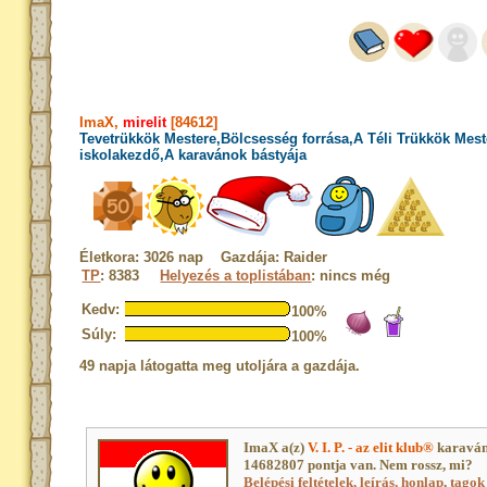
ImaX,
mirelit
[84612]
Tevetrükkök Mestere,Bölcsesség forrása,A Téli Trükkök Mest
iskolakezdő,A karavánok bástyája
Életkora: 3026 nap Gazdája: Raider
TP
: 8383
Helyezés a toplistában
: nincs még
Kedv:
100%
Súly:
100%
49 napja látogatta meg utoljára a gazdája.
ImaX a(z)
V. I. P. - az elit klub®
karaván
14682807 pontja van. Nem rossz, mi?
Belépési feltételek, leírás, honlap
,
tagok 