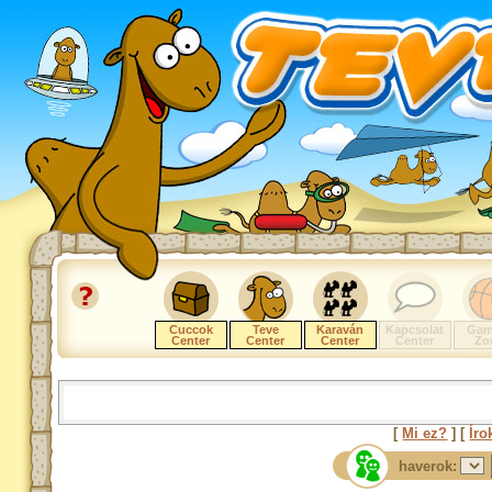
Cuccok
Teve
Karaván
Kapcsolat
Gam
Center
Center
Center
Center
Zo
[
Mi ez?
] [
Íro
haverok: