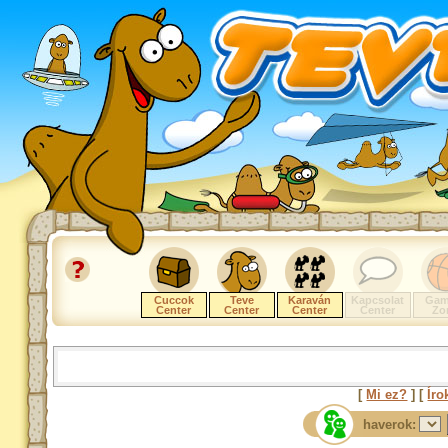
Cuccok
Teve
Karaván
Kapcsolat
Gam
Center
Center
Center
Center
Zo
[
Mi ez?
] [
Íro
haverok: