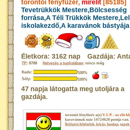
torontói fényfüzér,
mirelit
[85185]
Tevetrükkök Mestere,Bölcsesség
forrása,A Téli Trükkök Mestere,Le
iskolakezdő,A karavánok bástyája
Életkora: 3162 nap Gazdája: Ant
TP
: 8788
Helyezés a toplistában
: nincs még
Kedv:
100%
Súly:
100%
47 napja látogatta meg utoljára a
gazdája.
torontói fényfüzér a(z)
V. I. P. - az elit 
karavánnak már 14724628 pontja van. 
Belépési feltételek, leírás, honlap
,
tagok 