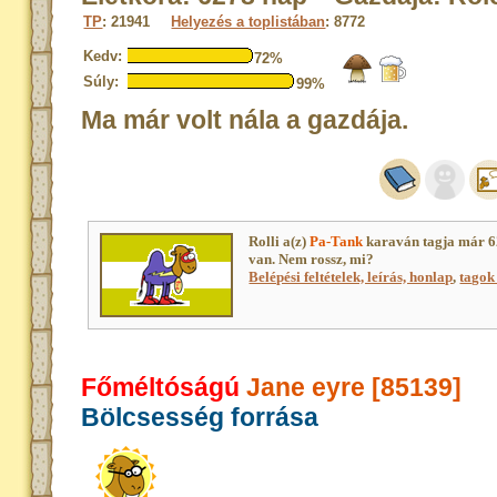
TP
: 21941
Helyezés a toplistában
: 8772
Kedv:
72%
Súly:
99%
Ma már volt nála a gazdája.
Rolli a(z)
Pa-Tank
karaván tagja már 6
van. Nem rossz, mi?
Belépési feltételek, leírás, honlap
,
tagok 
Főméltóságú
Jane eyre [85139]
Bölcsesség forrása