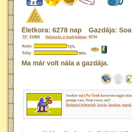
Életkora: 6278 nap Gazdája: Soa
TP
: 21960
Helyezés a toplistában
: 8734
Kedv:
72%
Súly:
99%
Ma már volt nála a gazdája.
Soaker a(z)
Pa-Tank
karaván tagja már
pontja van. Nem rossz, mi?
Belépési feltételek, leírás, honlap
,
tagok 