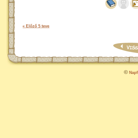
« Előző 5 teve
©
Napfo