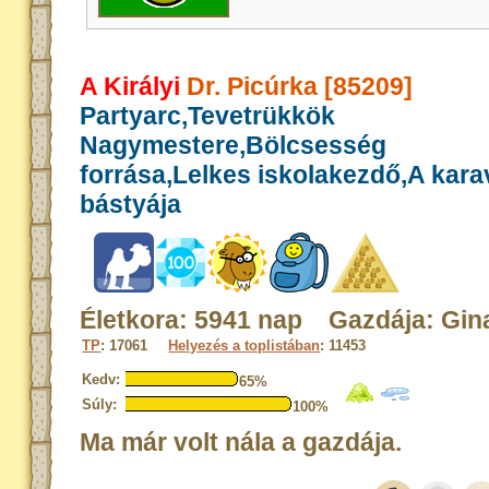
A Királyi
Dr. Picúrka [85209]
Partyarc,Tevetrükkök
Nagymestere,Bölcsesség
forrása,Lelkes iskolakezdő,A kar
bástyája
Életkora: 5941 nap Gazdája: Gin
TP
: 17061
Helyezés a toplistában
: 11453
Kedv:
65%
Súly:
100%
Ma már volt nála a gazdája.