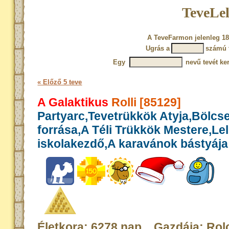
TeveLel
A TeveFarmon jelenleg 18
Ugrás a
számú 
Egy
nevű tevét ke
« Előző 5 teve
A Galaktikus
Rolli [85129]
Partyarc,Tevetrükkök Atyja,Bölcs
forrása,A Téli Trükkök Mestere,Le
iskolakezdő,A karavánok bástyája
Életkora: 6278 nap Gazdája: Rol