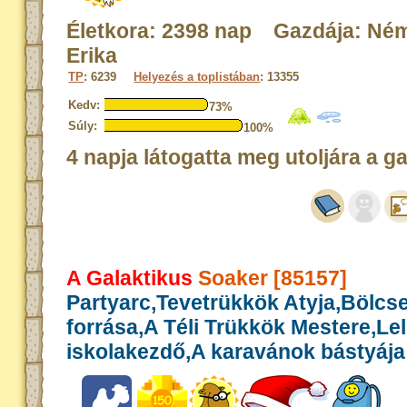
Életkora: 2398 nap Gazdája: Né
Erika
TP
: 6239
Helyezés a toplistában
: 13355
Kedv:
73%
Súly:
100%
4 napja látogatta meg utoljára a g
A Galaktikus
Soaker [85157]
Partyarc,Tevetrükkök Atyja,Bölcs
forrása,A Téli Trükkök Mestere,Le
iskolakezdő,A karavánok bástyája