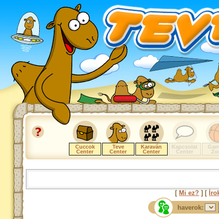
Cuccok
Teve
Karaván
Kapcsolat
Gam
Center
Center
Center
Center
Zo
[
Mi ez?
] [
Íro
haverok: