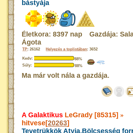
bástyája
Életkora: 8397 nap Gazdája: Sa
Ágota
TP
: 26162
Helyezés a toplistában
: 3652
Kedv:
88%
Súly:
88%
Ma már volt nála a gazdája.
A Galaktikus
LeGrady [85315]
»
hitvese[
20263
]
Tevetrükkök Atyja,Bölcsesség for