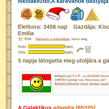
iskolakezdő,A karavánok bástyája
Életkora: 3458 nap Gazdája: Kisc
Emilia
TP
: 9754
Helyezés a toplistában
: nincs még
Kedv:
100%
Súly:
100%
3 napja látogatta meg utoljára a g
hidegtál a(z)
V. I. P. - az elit klub®
karav
14693013 pontja van. Nem rossz, mi?
Belépési feltételek, leírás, honlap
,
tagok 
A Galaktikus
adamita [85325]