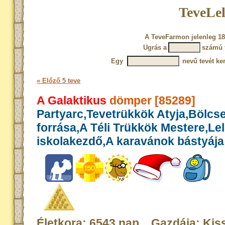
TeveLel
A TeveFarmon jelenleg 18
Ugrás a
számú 
Egy
nevű tevét ke
« Előző 5 teve
A Galaktikus
dömper [85289]
Partyarc,Tevetrükkök Atyja,Bölcs
forrása,A Téli Trükkök Mestere,Le
iskolakezdő,A karavánok bástyája
Életkora: 6543 nap Gazdája: Kis