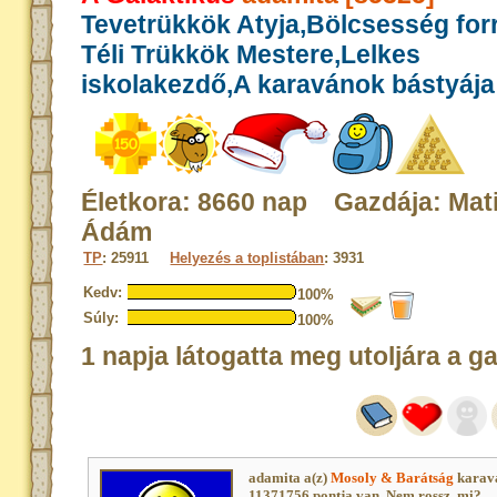
Tevetrükkök Atyja,Bölcsesség for
Téli Trükkök Mestere,Lelkes
iskolakezdő,A karavánok bástyája
Életkora: 8660 nap Gazdája: Mat
Ádám
TP
: 25911
Helyezés a toplistában
: 3931
Kedv:
100%
Súly:
100%
1 napja látogatta meg utoljára a g
adamita a(z)
Mosoly & Barátság
karavá
11371756 pontja van. Nem rossz, mi?