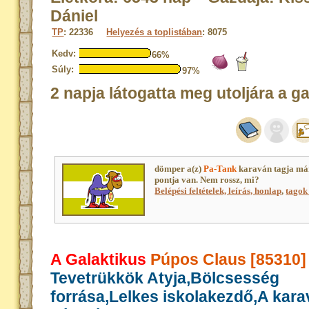
Dániel
TP
: 22336
Helyezés a toplistában
: 8075
Kedv:
66%
Súly:
97%
2 napja látogatta meg utoljára a g
dömper a(z)
Pa-Tank
karaván tagja má
pontja van. Nem rossz, mi?
Belépési feltételek, leírás, honlap
,
tagok 
A Galaktikus
Púpos Claus [85310]
Tevetrükkök Atyja,Bölcsesség
forrása,Lelkes iskolakezdő,A kar