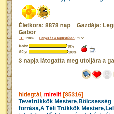
Életkora: 8878 nap Gazdája: Leg
Gabor
TP
: 25882
Helyezés a toplistában
: 3972
Kedv:
98%
Súly:
100%
3 napja látogatta meg utoljára a g
hidegtál,
mirelit
[85316]
Tevetrükkök Mestere,Bölcsesség
forrása,A Téli Trükkök Mestere,Le