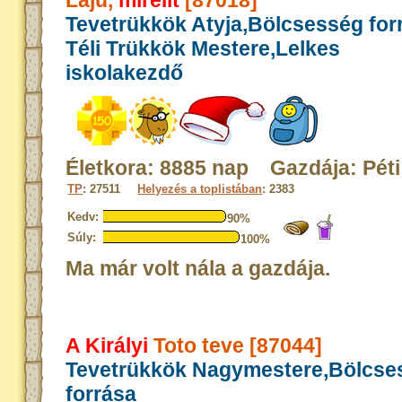
Laju,
mirelit
[87018]
Tevetrükkök Atyja,Bölcsesség for
Téli Trükkök Mestere,Lelkes
iskolakezdő
Életkora: 8885 nap Gazdája: Péti
TP
: 27511
Helyezés a toplistában
: 2383
Kedv:
90%
Súly:
100%
Ma már volt nála a gazdája.
A Királyi
Toto teve [87044]
Tevetrükkök Nagymestere,Bölcse
forrása