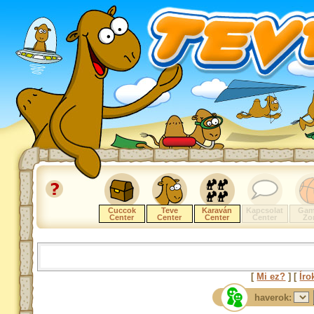
Cuccok
Teve
Karaván
Kapcsolat
Gam
Center
Center
Center
Center
Zo
[
Mi ez?
] [
Íro
haverok: