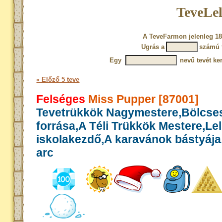
TeveLel
A TeveFarmon jelenleg 18
Ugrás a
számú 
Egy
nevű tevét ke
« Előző 5 teve
Felséges
Miss Pupper [87001]
Tevetrükkök Nagymestere,Bölcse
forrása,A Téli Trükkök Mestere,Le
iskolakezdő,A karavánok bástyája,
arc