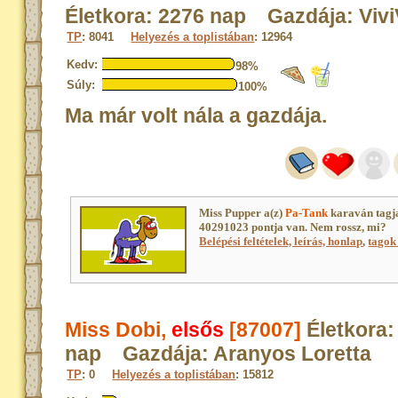
Életkora: 2276 nap Gazdája: Vivi
TP
: 8041
Helyezés a toplistában
: 12964
Kedv:
98%
Súly:
100%
Ma már volt nála a gazdája.
Miss Pupper a(z)
Pa-Tank
karaván tagj
40291023 pontja van. Nem rossz, mi?
Belépési feltételek, leírás, honlap
,
tagok 
Miss Dobi,
elsős
[87007]
Életkora:
nap Gazdája: Aranyos Loretta
TP
: 0
Helyezés a toplistában
: 15812