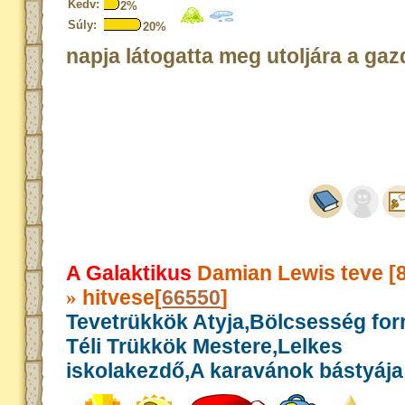
Kedv:
2%
Súly:
20%
napja látogatta meg utoljára a gaz
A Galaktikus
Damian Lewis teve [
hitvese[
66550
]
»
Tevetrükkök Atyja,Bölcsesség for
Téli Trükkök Mestere,Lelkes
iskolakezdő,A karavánok bástyája