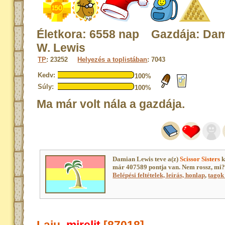
Életkora: 6558 nap Gazdája: Da
W. Lewis
TP
: 23252
Helyezés a toplistában
: 7043
Kedv:
100%
Súly:
100%
Ma már volt nála a gazdája.
Damian Lewis teve a(z)
Scissor Sisters
k
már 407589 pontja van. Nem rossz, mi
Belépési feltételek, leírás, honlap
,
tagok 