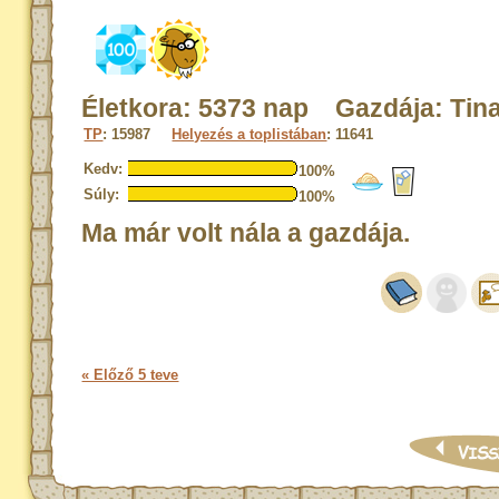
Életkora: 5373 nap Gazdája: Tin
TP
: 15987
Helyezés a toplistában
: 11641
Kedv:
100%
Súly:
100%
Ma már volt nála a gazdája.
« Előző 5 teve