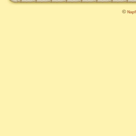
©
Napfo