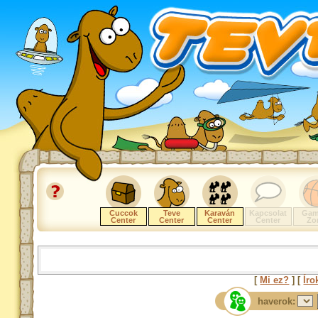
Cuccok
Teve
Karaván
Kapcsolat
Gam
Center
Center
Center
Center
Zo
[
Mi ez?
] [
Íro
haverok: