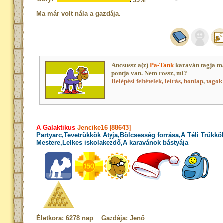
99%
Ma már volt nála a gazdája.
Ancsussz a(z)
Pa-Tank
karaván tagja m
pontja van. Nem rossz, mi?
Belépési feltételek, leírás, honlap
,
tagok 
A Galaktikus
Jencike16 [88643]
Partyarc,Tevetrükkök Atyja,Bölcsesség forrása,A Téli Trükkö
Mestere,Lelkes iskolakezdő,A karavánok bástyája
Életkora: 6278 nap Gazdája: Jenő