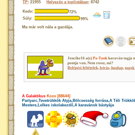
TP
: 21955
Helyezés a toplistában
: 8742
Kedv:
72%
Súly:
99%
Ma már volt nála a gazdája.
Jencike16 a(z)
Pa-Tank
karaván tagja 
pontja van. Nem rossz, mi?
Belépési feltételek, leírás, honlap
,
tagok 
A Galaktikus
Koxx [88644]
Partyarc,Tevetrükkök Atyja,Bölcsesség forrása,A Téli Trükkö
Mestere,Lelkes iskolakezdő,A karavánok bástyája