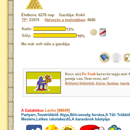
Életkora: 6278 nap Gazdája: Kokó
TP
: 21974
Helyezés a toplistában
: 8686
Kedv:
72%
Súly:
99%
Ma már volt nála a gazdája.
Koxx a(z)
Pa-Tank
karaván tagja már 
pontja van. Nem rossz, mi?
Belépési feltételek, leírás, honlap
,
tagok 
A Galaktikus
Lecho [88649]
Partyarc,Tevetrükkök Atyja,Bölcsesség forrása,A Téli Trükkö
Mestere,Lelkes iskolakezdő,A karavánok bástyája