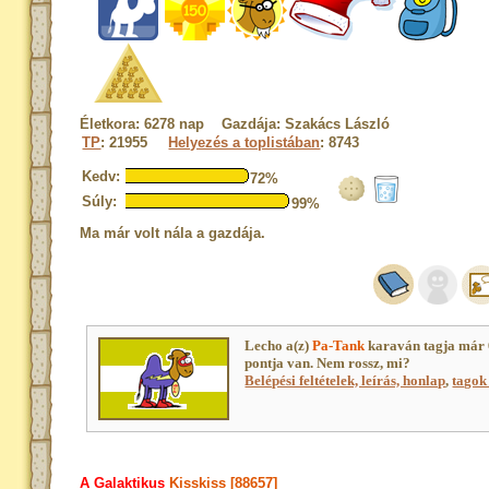
Életkora: 6278 nap Gazdája: Szakács László
TP
: 21955
Helyezés a toplistában
: 8743
Kedv:
72%
Súly:
99%
Ma már volt nála a gazdája.
Lecho a(z)
Pa-Tank
karaván tagja már
pontja van. Nem rossz, mi?
Belépési feltételek, leírás, honlap
,
tagok 
A Galaktikus
Kisskiss [88657]