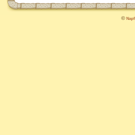
©
Napfo