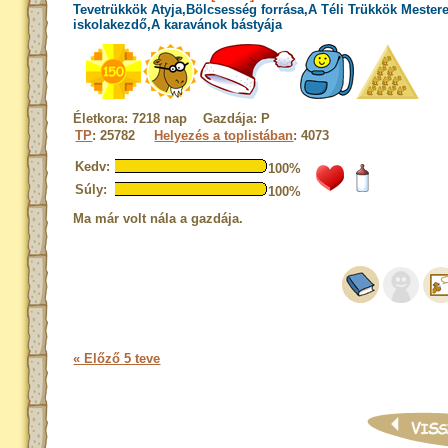
Tevetrükkök Atyja,Bölcsesség forrása,A Téli Trükkök Mester
iskolakezdő,A karavánok bástyája
Életkora: 7218 nap Gazdája: P
TP
: 25782
Helyezés a toplistában
: 4073
Kedv:
100%
Súly:
100%
Ma már volt nála a gazdája.
« Előző 5 teve