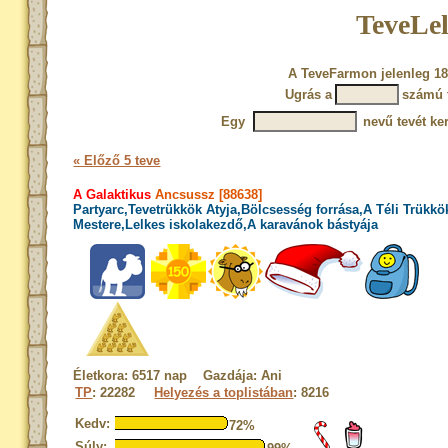
TeveLel
A TeveFarmon jelenleg 18
Ugrás a
számú 
Egy
nevű tevét ke
« Előző 5 teve
A Galaktikus
Ancsussz [88638]
Partyarc,Tevetrükkök Atyja,Bölcsesség forrása,A Téli Trükkö
Mestere,Lelkes iskolakezdő,A karavánok bástyája
Életkora: 6517 nap Gazdája: Ani
TP
: 22282
Helyezés a toplistában
: 8216
Kedv:
72%
Súly: