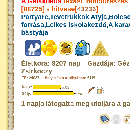
A Galaktikus
texasi_ráncfűrészes
[88725]
hitvese[
43236
]
»
Partyarc,Tevetrükkök Atyja,Bölcs
forrása,Lelkes iskolakezdő,A kar
bástyája
Életkora: 8207 nap Gazdája: Gé
Zsirkoczy
TP
: 24023
Helyezés a toplistában
: 6119
Kedv:
60%
Súly:
93%
1 napja látogatta meg utoljára a g