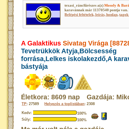
texasi_ráncfűrészes a(z)
Mosoly & Bará
karavánnak már 11370540 pontja van. 
Belépési feltételek, leírás, honlap
,
tagok 
A Galaktikus
Sivatag Virága [8872
Tevetrükkök Atyja,Bölcsesség
forrása,Lelkes iskolakezdő,A kar
bástyája
Életkora: 8609 nap Gazdája: Mik
TP
: 27589
Helyezés a toplistában
: 2308
Kedv:
100%
Súly:
100%