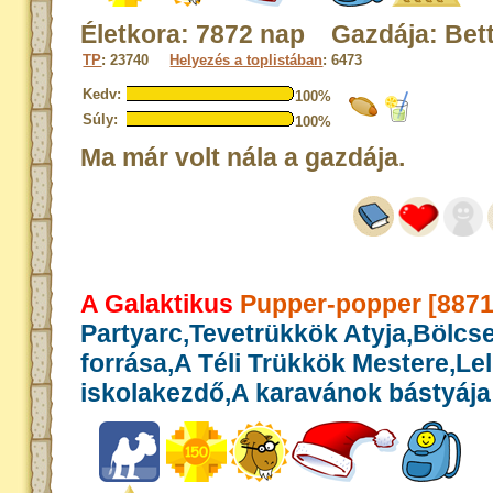
Életkora: 7872 nap Gazdája: Bett
TP
: 23740
Helyezés a toplistában
: 6473
Kedv:
100%
Súly:
100%
Ma már volt nála a gazdája.
A Galaktikus
Pupper-popper [8871
Partyarc,Tevetrükkök Atyja,Bölcs
forrása,A Téli Trükkök Mestere,Le
iskolakezdő,A karavánok bástyája