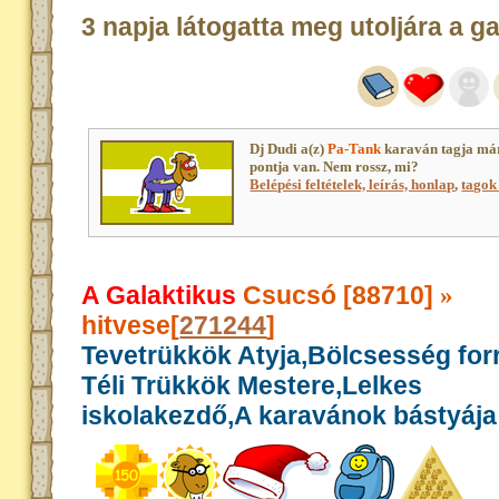
3 napja látogatta meg utoljára a g
Dj Dudi a(z)
Pa-Tank
karaván tagja má
pontja van. Nem rossz, mi?
Belépési feltételek, leírás, honlap
,
tagok 
A Galaktikus
Csucsó [88710]
»
hitvese[
271244
]
Tevetrükkök Atyja,Bölcsesség for
Téli Trükkök Mestere,Lelkes
iskolakezdő,A karavánok bástyája