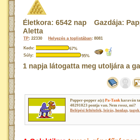
Életkora: 6542 nap Gazdája: Pa
Aletta
TP
: 22330
Helyezés a toplistában
: 8081
Kedv:
67%
Súly:
95%
1 napja látogatta meg utoljára a g
Pupper-popper a(z)
Pa-Tank
karaván ta
40291023 pontja van. Nem rossz, mi?
Belépési feltételek, leírás, honlap
,
tagok 