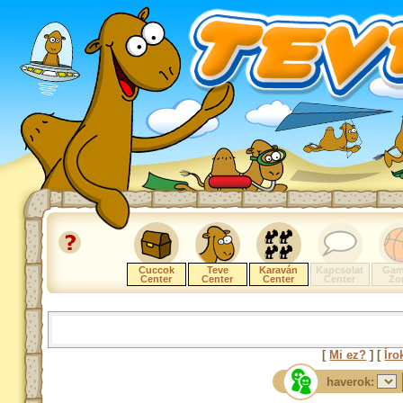
Cuccok
Teve
Karaván
Kapcsolat
Gam
Center
Center
Center
Center
Zo
[
Mi ez?
] [
Íro
haverok: