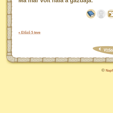
Ma már volt nála a gazdája.
« Előző 5 teve
©
Napfo