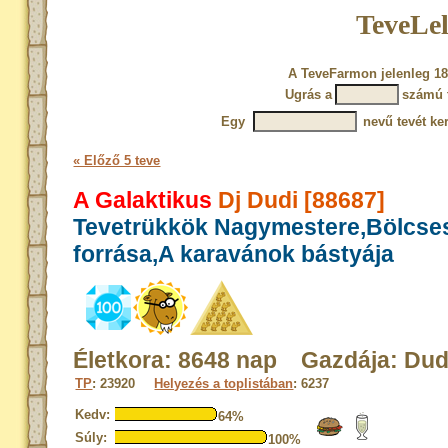
TeveLel
A TeveFarmon jelenleg 18
Ugrás a
számú 
Egy
nevű tevét ke
« Előző 5 teve
A Galaktikus
Dj Dudi [88687]
Tevetrükkök Nagymestere,Bölcse
forrása,A karavánok bástyája
Életkora: 8648 nap Gazdája: Dud
TP
: 23920
Helyezés a toplistában
: 6237
Kedv:
64%
Súly:
100%