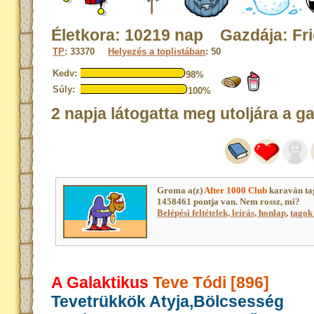
Életkora: 10219 nap Gazdája: Fr
TP
: 33370
Helyezés a toplistában
: 50
Kedv:
98%
Súly:
100%
2 napja látogatta meg utoljára a g
Groma a(z)
After 1000 Club
karaván ta
1458461 pontja van. Nem rossz, mi?
Belépési feltételek, leírás, honlap
,
tagok 
A Galaktikus
Teve Tódi [896]
Tevetrükkök Atyja,Bölcsesség