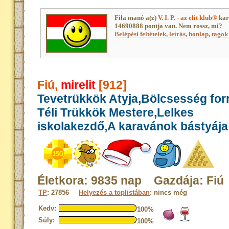
Fila manó a(z)
V. I. P. - az elit klub®
kar
14690888 pontja van. Nem rossz, mi?
Belépési feltételek, leírás, honlap
,
tagok 
Fiú,
mirelit
[912]
Tevetrükkök Atyja,Bölcsesség for
Téli Trükkök Mestere,Lelkes
iskolakezdő,A karavánok bástyája
Életkora: 9835 nap Gazdája: Fiú
TP
: 27856
Helyezés a toplistában
: nincs még
Kedv:
100%
Súly:
100%