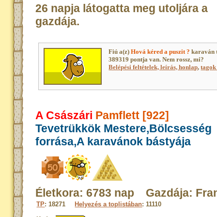
26 napja látogatta meg utoljára a
gazdája.
Fiú a(z)
Hová kéred a puszit ?
karaván 
389319 pontja van. Nem rossz, mi?
Belépési feltételek, leírás, honlap
,
tagok 
A Császári
Pamflett [922]
Tevetrükkök Mestere,Bölcsesség
forrása,A karavánok bástyája
Életkora: 6783 nap Gazdája: Fra
TP
: 18271
Helyezés a toplistában
: 11110