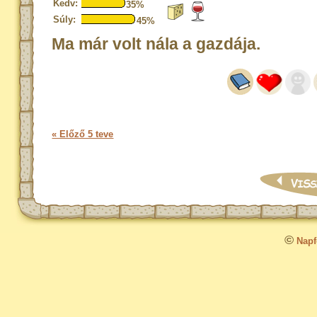
Kedv:
35%
Súly:
45%
Ma már volt nála a gazdája.
« Előző 5 teve
©
Napfo