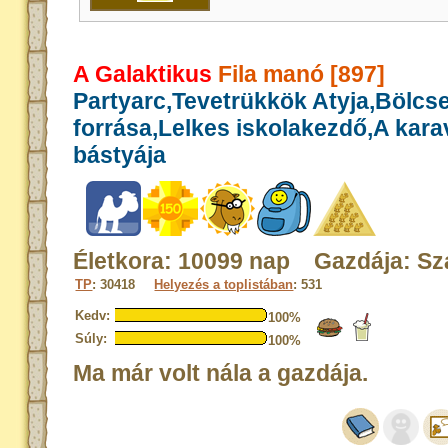
A Galaktikus
Fila manó [897]
Partyarc,Tevetrükkök Atyja,Bölcs
forrása,Lelkes iskolakezdő,A kar
bástyája
Életkora: 10099 nap Gazdája: Sz
TP
: 30418
Helyezés a toplistában
: 531
Kedv:
100%
Súly:
100%
Ma már volt nála a gazdája.