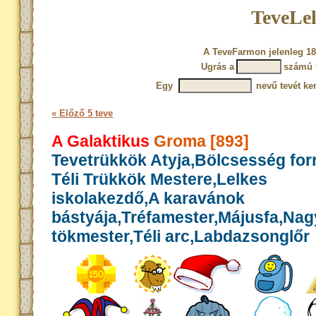
TeveLel
A TeveFarmon jelenleg 18
Ugrás a
számú 
Egy
nevű tevét ke
« Előző 5 teve
A Galaktikus
Groma [893]
Tevetrükkök Atyja,Bölcsesség for
Téli Trükkök Mestere,Lelkes
iskolakezdő,A karavánok
bástyája,Tréfamester,Májusfa,Nag
tökmester,Téli arc,Labdazsonglőr