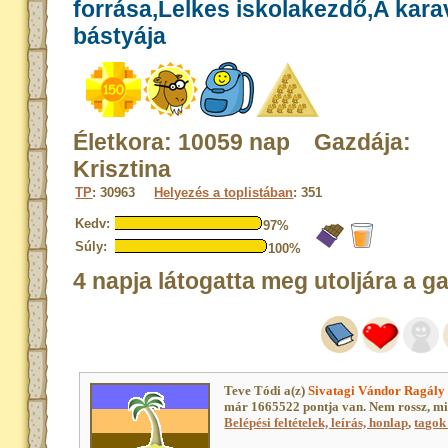
forrása,Lelkes iskolakezdő,A kar
bástyája
Életkora: 10059 nap Gazdája:
Krisztina
TP
: 30963
Helyezés a toplistában
: 351
Kedv:
97%
Súly:
100%
4 napja látogatta meg utoljára a g
Teve Tódi a(z)
Sivatagi Vándor Ragály
már 1665522 pontja van. Nem rossz, m
Belépési feltételek, leírás, honlap
,
tagok 