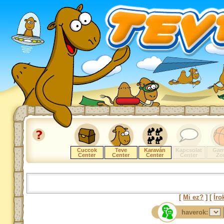
Cuccok
Teve
Karaván
Kapcsolat
Gam
Center
Center
Center
Center
Zo
[
Mi ez?
] [
Íro
haverok: