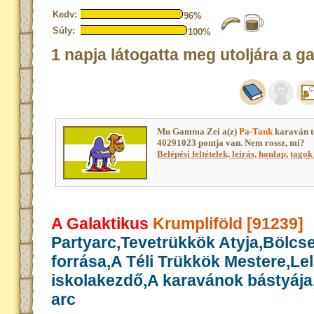
Kedv:
96%
Súly:
100%
1 napja látogatta meg utoljára a g
Mu Gamma Zei a(z)
Pa-Tank
karaván t
40291023 pontja van. Nem rossz, mi?
Belépési feltételek, leírás, honlap
,
tagok 
A Galaktikus
Krumpliföld [91239]
Partyarc,Tevetrükkök Atyja,Bölcs
forrása,A Téli Trükkök Mestere,Le
iskolakezdő,A karavánok bástyája,
arc