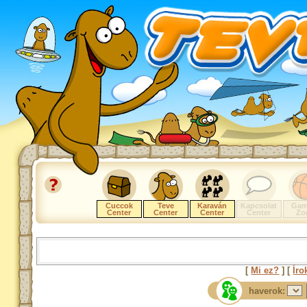
Cuccok
Teve
Karaván
Kapcsolat
Gam
Center
Center
Center
Center
Zo
[
Mi ez?
] [
Íro
haverok: