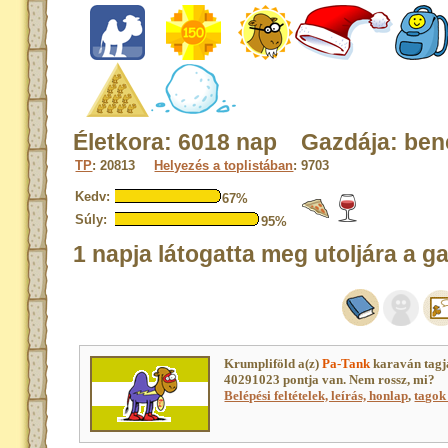
Életkora: 6018 nap Gazdája: ben
TP
: 20813
Helyezés a toplistában
: 9703
Kedv:
67%
Súly:
95%
1 napja látogatta meg utoljára a g
Krumpliföld a(z)
Pa-Tank
karaván tagj
40291023 pontja van. Nem rossz, mi?
Belépési feltételek, leírás, honlap
,
tagok 