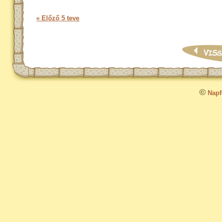
« Előző 5 teve
©
Napfo