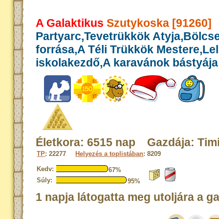
A Galaktikus
Szutykoska [91260]
Partyarc,Tevetrükkök Atyja,Bölcs
forrása,A Téli Trükkök Mestere,Le
iskolakezdő,A karavánok bástyája
Életkora: 6515 nap Gazdája: Tim
TP
: 22277
Helyezés a toplistában
: 8209
Kedv:
67%
Súly:
95%
1 napja látogatta meg utoljára a g