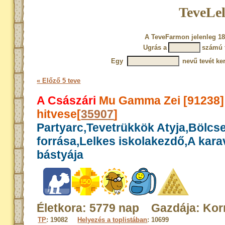
TeveLel
A TeveFarmon jelenleg 18
Ugrás a
számú 
Egy
nevű tevét ke
« Előző 5 teve
A Császári
Mu Gamma Zei [91238
hitvese[
35907
]
Partyarc,Tevetrükkök Atyja,Bölcs
forrása,Lelkes iskolakezdő,A kar
bástyája
Életkora: 5779 nap Gazdája: Kor
TP
: 19082
Helyezés a toplistában
: 10699