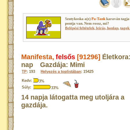
Szutykoska a(z)
Pa-Tank
karaván tagja
pontja van. Nem rossz, mi?
Belépési feltételek, leírás, honlap
,
tagok 
Manifesta,
felsős
[91296]
Életkora
nap Gazdája: Mimi
TP
: 193
Helyezés a toplistában
: 15425
Kedv:
3%
Súly:
33%
14 napja látogatta meg utoljára a
gazdája.