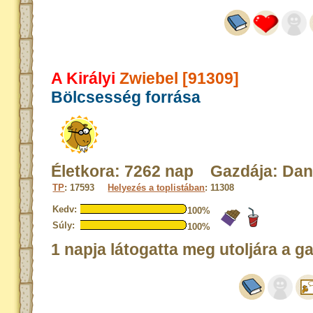
A Királyi
Zwiebel [91309]
Bölcsesség forrása
Életkora: 7262 nap Gazdája: Dan
TP
: 17593
Helyezés a toplistában
: 11308
Kedv:
100%
Súly:
100%
1 napja látogatta meg utoljára a g