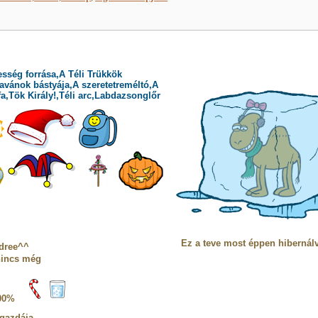
esség forrása,A Téli Trükkök
avánok bástyája,A szeretetreméltó,A
fa,Tök Király!,Téli arc,Labdazsonglőr
Ez a teve most éppen hibernál
dree^^
nincs még
00%
 gazdája.