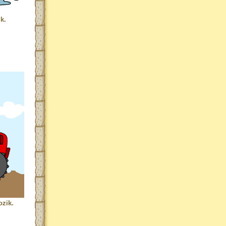
k.
ozik.