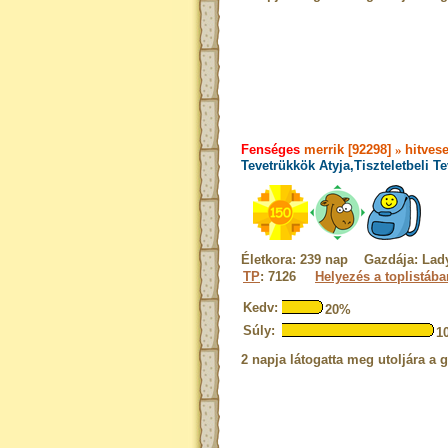
Fenséges
merrik [92298]
»
hitvese
Tevetrükkök Atyja,Tiszteletbeli T
Életkora: 239 nap Gazdája: Lad
TP
: 7126
Helyezés a toplistába
Kedv:
20%
Súly:
1
2 napja látogatta meg utoljára a 