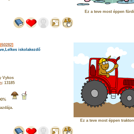
Ez a teve most éppen fürdi
[
60282
]
eve,Lelkes iskolakezdő
y Vykos
n
: 13185
00%
gazdája.
Ez a teve most éppen traktor