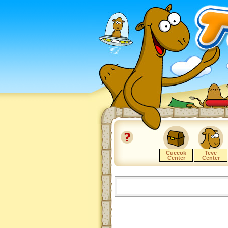
Cuccok
Teve
Center
Center