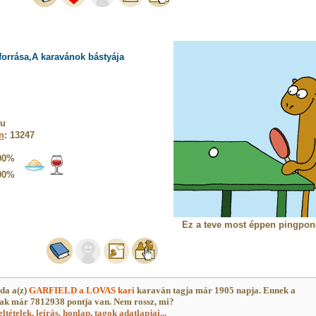
forrása,A karavánok bástyája
lu
n
: 13247
00%
00%
Ez a teve most éppen pingpon
da a(z)
GARFIELD a LOVAS kari
karaván tagja már 1905 napja. Ennek a
k már 7812938 pontja van. Nem rossz, mi?
eltételek, leírás, honlap
,
tagok adatlapjai...