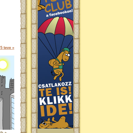
5 teve »
ik a