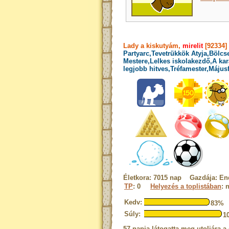
Lady a kiskutyám,
mirelit
[92334]
Partyarc,Tevetrükkök Atyja,Bölcs
Mestere,Lelkes iskolakezdő,A kar
legjobb hitves,Tréfamester,Május
Életkora: 7015 nap Gazdája: En
TP
: 0
Helyezés a toplistában
: 
Kedv:
83%
Súly:
1
57 napja látogatta meg utoljára a