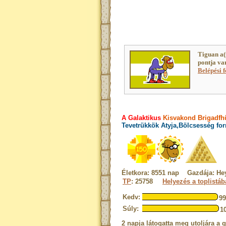
Tiguan a(
pontja va
Belépési f
A Galaktikus
Kisvakond Brigadfhü
Tevetrükkök Atyja,Bölcsesség for
Életkora: 8551 nap Gazdája: He
TP
: 25758
Helyezés a toplistá
Kedv:
9
Súly:
1
2 napja látogatta meg utoljára a 