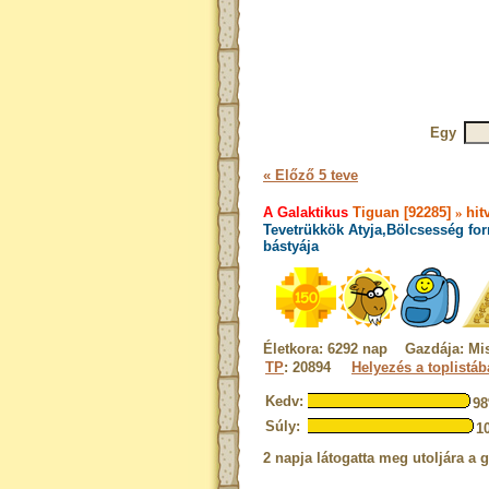
Egy
« Előző 5 teve
A Galaktikus
Tiguan [92285]
»
hit
Tevetrükkök Atyja,Bölcsesség for
bástyája
Életkora: 6292 nap Gazdája: Mi
TP
: 20894
Helyezés a toplistá
Kedv:
9
Súly:
1
2 napja látogatta meg utoljára a 