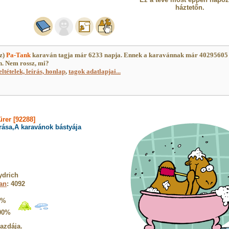
háztetőn.
z)
Pa-Tank
karaván tagja már 6233 napja. Ennek a karavánnak már 40295605
n. Nem rossz, mi?
eltételek, leírás, honlap
,
tagok adatlapjai...
rer [92288]
rása,A karavánok bástyája
ydrich
ban
: 4092
9%
00%
gazdája.