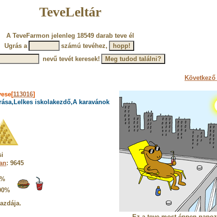
TeveLeltár
A TeveFarmon jelenleg 18549 darab teve él
Ugrás a
számú tevéhez,
nevű tevét keresek!
Következő 
vese[
113016
]
rása,Lelkes iskolakezdő,A karavánok
si
ban
: 9645
8%
00%
gazdája.
Ez a teve most éppen napoz