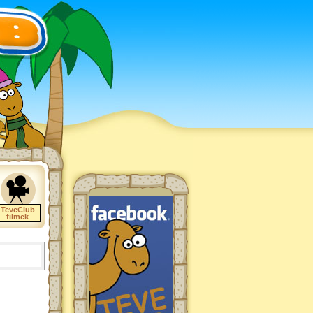
TeveClub
filmek