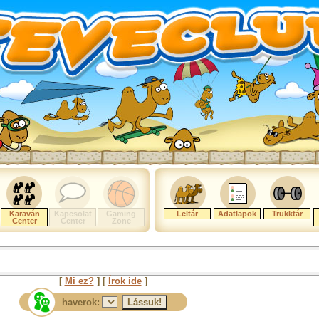
Karaván
Kapcsolat
Gaming
Leltár
Adatlapok
Trükktár
Center
Center
Zone
[
Mi ez?
] [
Írok ide
]
haverok: