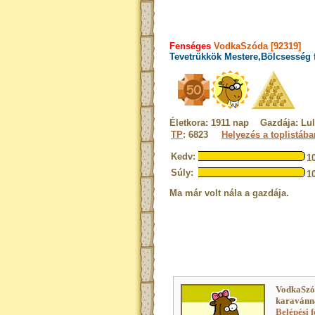
Fenséges
VodkaSzóda [92319]
Tevetrükkök Mestere,Bölcsesség 
Életkora: 1911 nap Gazdája: Lu
TP
: 6823
Helyezés a toplistába
Kedv:
1
Súly:
1
Ma már volt nála a gazdája.
VodkaSzó
karavánna
Belépési f