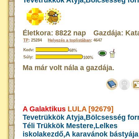
Tevetrükkök Atyja,Bölcsesség for
Életkora: 8822 nap Gazdája: Kat
TP
: 25284
Helyezés a toplistában
: 4647
Kedv:
68%
Súly:
100%
Ma már volt nála a gazdája.
A Galaktikus
LULA [92679]
Tevetrükkök Atyja,Bölcsesség for
Téli Trükkök Mestere,Lelkes
iskolakezdő,A karavánok bástyája