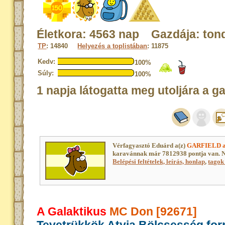
Életkora: 4563 nap Gazdája: ton
TP
: 14840
Helyezés a toplistában
: 11875
Kedv:
100%
Súly:
100%
1 napja látogatta meg utoljára a g
Vérfagyasztó Eduárd a(z)
GARFIELD a
karavánnak már 7812938 pontja van. N
Belépési feltételek, leírás, honlap
,
tagok 
A Galaktikus
MC Don [92671]