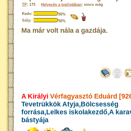
TP
: 175
Helyezés a toplistában
: nincs még
Kedv:
50%
Súly:
50%
Ma már volt nála a gazdája.
A Királyi
Vérfagyasztó Eduárd [92
Tevetrükkök Atyja,Bölcsesség
forrása,Lelkes iskolakezdő,A kar
bástyája