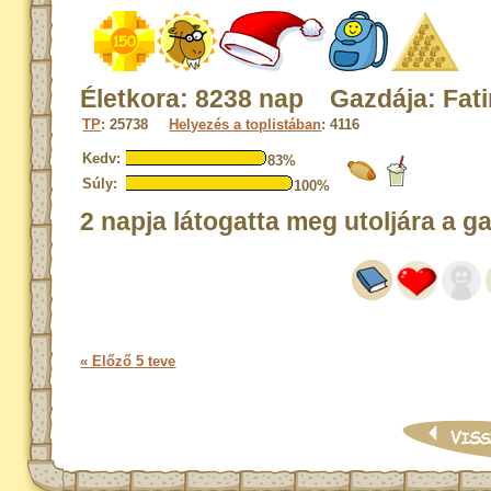
Életkora: 8238 nap Gazdája: Fat
TP
: 25738
Helyezés a toplistában
: 4116
Kedv:
83%
Súly:
100%
2 napja látogatta meg utoljára a g
« Előző 5 teve