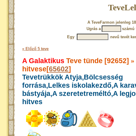
TeveLel
A TeveFarmon jelenleg 18
Ugrás a
számú 
Egy
nevű tevét ke
« Előző 5 teve
A Galaktikus
Teve tünde [92652]
»
hitvese[
65602
]
Tevetrükkök Atyja,Bölcsesség
forrása,Lelkes iskolakezdő,A kar
bástyája,A szeretetreméltó,A legj
hitves