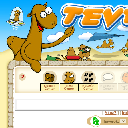
Cuccok
Teve
Karaván
Kapcsolat
Gam
Center
Center
Center
Center
Zo
[
Mi ez?
] [
Íro
haverok: