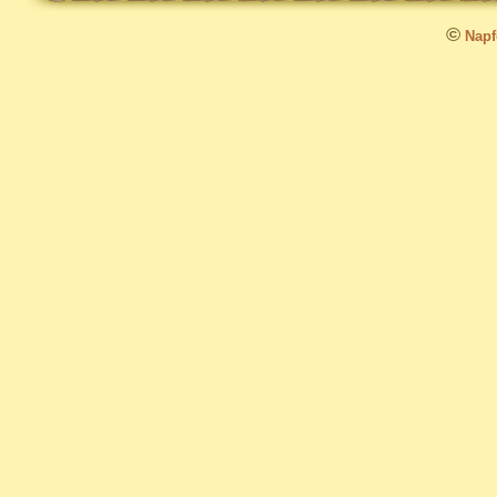
©
Napfo