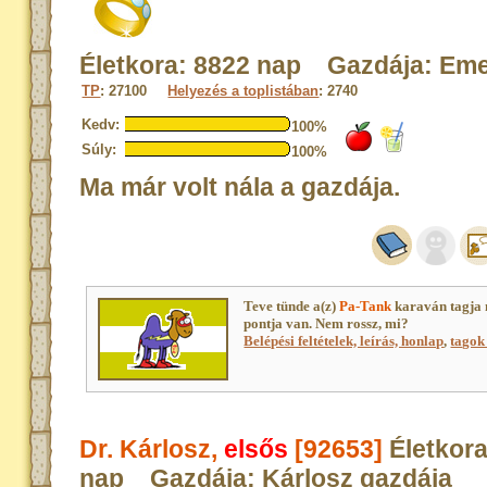
Életkora: 8822 nap Gazdája: Em
TP
: 27100
Helyezés a toplistában
: 2740
Kedv:
100%
Súly:
100%
Ma már volt nála a gazdája.
Teve tünde a(z)
Pa-Tank
karaván tagja
pontja van. Nem rossz, mi?
Belépési feltételek, leírás, honlap
,
tagok 
Dr. Kárlosz,
elsős
[92653]
Életkora
nap Gazdája: Kárlosz gazdája