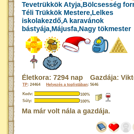
Tevetrükkök Atyja,Bölcsesség for
Téli Trükkök Mestere,Lelkes
iskolakezdő,A karavánok
bástyája,Májusfa,Nagy tökmester
Életkora: 7294 nap Gazdája: Vikt
TP
: 24464
Helyezés a toplistában
: 5646
Kedv:
100%
Súly:
100%
Ma már volt nála a gazdája.