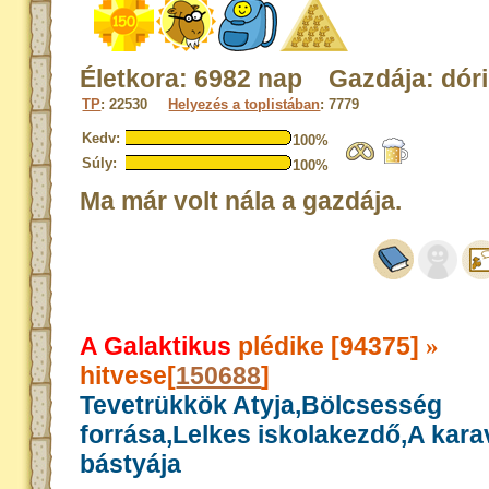
Életkora: 6982 nap Gazdája: dóri
TP
: 22530
Helyezés a toplistában
: 7779
Kedv:
100%
Súly:
100%
Ma már volt nála a gazdája.
A Galaktikus
plédike [94375]
»
hitvese[
150688
]
Tevetrükkök Atyja,Bölcsesség
forrása,Lelkes iskolakezdő,A kar
bástyája