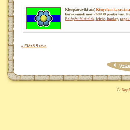
Kleopátraviki a(z)
Kényelem karaván a
karavánnak már 268938 pontja van. Ne
Belépési feltételek, leírás, honlap
,
tagok 
« Előző 5 teve
©
Napfo