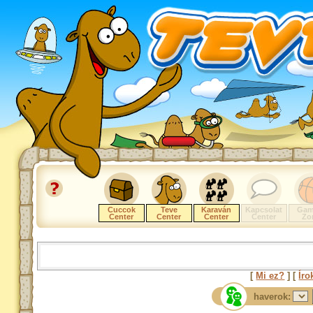
Cuccok
Teve
Karaván
Kapcsolat
Gam
Center
Center
Center
Center
Zo
[
Mi ez?
] [
Íro
haverok: