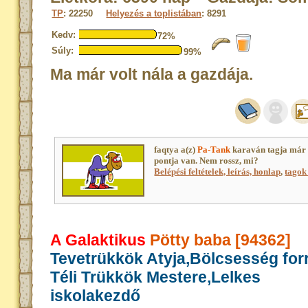
TP
: 22250
Helyezés a toplistában
: 8291
Kedv:
72%
Súly:
99%
Ma már volt nála a gazdája.
faqtya a(z)
Pa-Tank
karaván tagja már
pontja van. Nem rossz, mi?
Belépési feltételek, leírás, honlap
,
tagok 
A Galaktikus
Pötty baba [94362]
Tevetrükkök Atyja,Bölcsesség for
Téli Trükkök Mestere,Lelkes
iskolakezdő