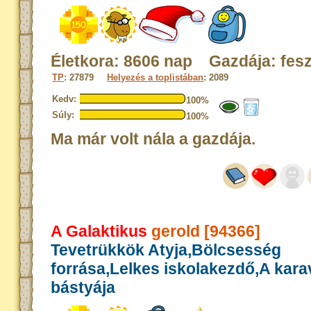
Életkora: 8606 nap Gazdája: fesz
TP
: 27879
Helyezés a toplistában
: 2089
Kedv:
100%
Súly:
100%
Ma már volt nála a gazdája.
A Galaktikus
gerold [94366]
Tevetrükkök Atyja,Bölcsesség
forrása,Lelkes iskolakezdő,A kar
bástyája