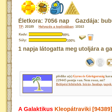
Életkora: 7056 nap Gazdája: bu
TP
: 20189
Helyezés a toplistában
: 10163
Kedv:
89%
Súly:
100%
1 napja látogatta meg utoljára a g
plédike a(z)
Gyros és Görögország
kara
229445 pontja van. Nem rossz, mi?
Belépési feltételek, leírás, honlap
,
tagok 
A Galaktikus
Kleopátraviki [94389