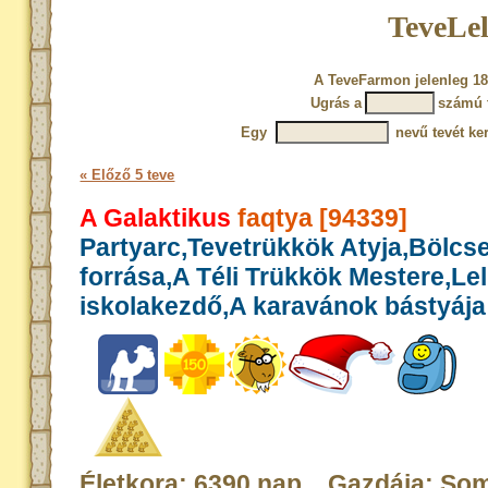
TeveLel
A TeveFarmon jelenleg 18
Ugrás a
számú 
Egy
nevű tevét ke
« Előző 5 teve
A Galaktikus
faqtya [94339]
Partyarc,Tevetrükkök Atyja,Bölcs
forrása,A Téli Trükkök Mestere,Le
iskolakezdő,A karavánok bástyája
Életkora: 6390 nap Gazdája: Som