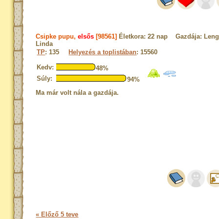
Csipke pupu,
elsős
[98561]
Életkora: 22 nap Gazdája: Leng
Linda
TP
: 135
Helyezés a toplistában
: 15560
Kedv:
48%
Súly:
94%
Ma már volt nála a gazdája.
« Előző 5 teve