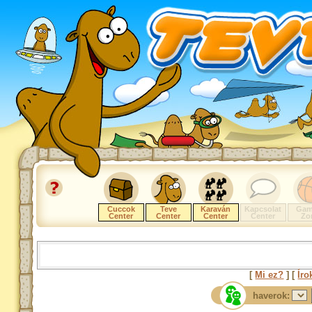
Cuccok
Teve
Karaván
Kapcsolat
Gam
Center
Center
Center
Center
Zo
[
Mi ez?
] [
Íro
haverok: