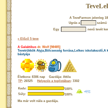
TeveLel
A TeveFarmon jelenleg 18
Ugrás a
számú 
Egy
nevű tevét ke
« Előző 5 teve
A Galaktikus
dr. Wolf [98485]
Tevetrükkök Atyja,Bölcsesség forrása,Lelkes iskolakezdő,A
bástyája
Életkora: 8306 nap Gazdája: Attila
TP
: 26525
Helyezés a toplistában
: 3302
Kedv:
100%
Súly:
100%
Ma már volt nála a gazdája.