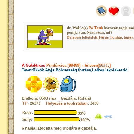
dr. Wolf a(z)
Pa-Tank
karaván tagja má
pontja van. Nem rossz, mi?
Belépési feltételek, leírás, honlap
,
tagok 
A Galaktikus
Pindúrcica [98489]
»
hitvese[
98333
]
Tevetrükkök Atyja,Bölcsesség forrása,Lelkes iskolakezdő
Életkora: 8583 nap Gazdája: Roland
TP
: 26373
Helyezés a toplistában
: 3438
Kedv:
95%
Súly:
100%
6 napja látogatta meg utoljára a gazdája.