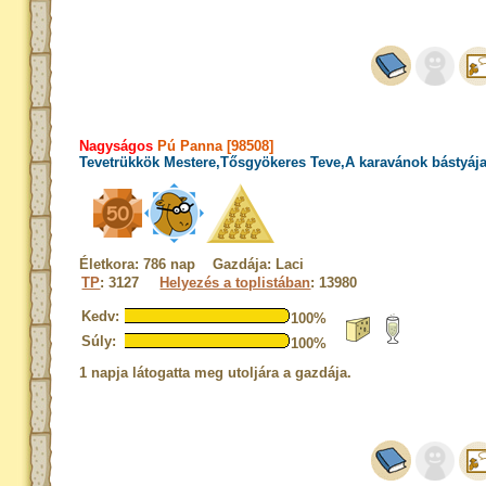
Nagyságos
Pú Panna [98508]
Tevetrükkök Mestere,Tősgyökeres Teve,A karavánok bástyáj
Életkora: 786 nap Gazdája: Laci
TP
: 3127
Helyezés a toplistában
: 13980
Kedv:
100%
Súly:
100%
1 napja látogatta meg utoljára a gazdája.