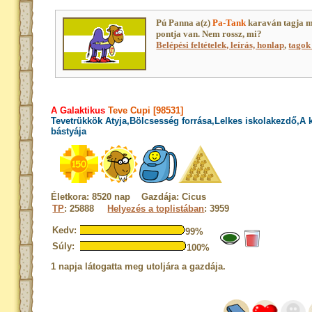
Pú Panna a(z)
Pa-Tank
karaván tagja 
pontja van. Nem rossz, mi?
Belépési feltételek, leírás, honlap
,
tagok 
A Galaktikus
Teve Cupi [98531]
Tevetrükkök Atyja,Bölcsesség forrása,Lelkes iskolakezdő,A
bástyája
Életkora: 8520 nap Gazdája: Cicus
TP
: 25888
Helyezés a toplistában
: 3959
Kedv:
99%
Súly:
100%
1 napja látogatta meg utoljára a gazdája.