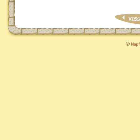
©
Napfo