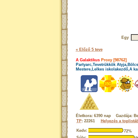
Egy
« Előző 5 teve
A Galaktikus
Proxy [98762]
Partyarc,Tevetrükkök Atyja,Bölcs
Mestere,Lelkes iskolakezdő,A ka
Életkora: 6390 nap Gazdája: B
TP
: 22261
Helyezés a toplistá
Kedv:
72%
Súly: