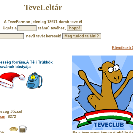
TeveLeltár
A TeveFarmon jelenleg 18571 darab teve él
Ugrás a
számú tevéhez,
nevű tevét keresek!
Következő 5
esség forrása,A Téli Trükkök
ravánok bástyája
ezzeg József
ban
: 8272
Ez a teve most éppen digitális ö