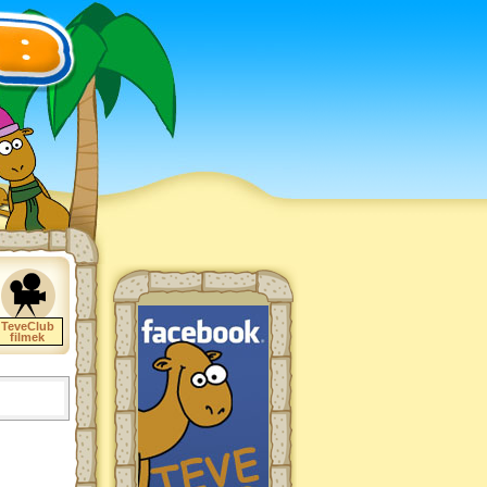
TeveClub
filmek