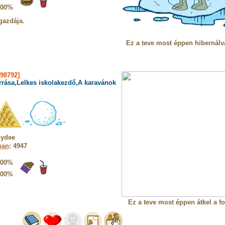
100%
gazdája.
Ez a teve most éppen hibernálv
98792]
rrása,Lelkes iskolakezdő,A karavánok
pydee
ban
: 4947
100%
100%
Ez a teve most éppen átkel a fo