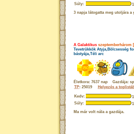
Súly:
3 napja látogatta meg utoljára a 
A Galaktikus
szeptemberhárom [
Tevetrükkök Atyja,Bölcsesség fo
bástyája,Téli arc
Életkora: 7637 nap Gazdája: s
TP
: 25019
Helyezés a toplistá
Kedv:
Súly:
Ma már volt nála a gazdája.