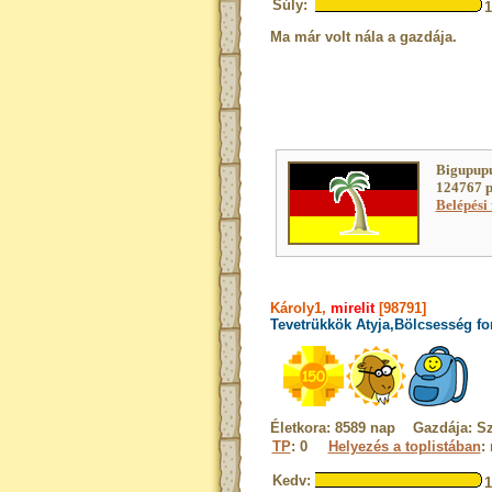
Súly:
Ma már volt nála a gazdája.
Bigupupu
124767 p
Belépési 
Károly1,
mirelit
[98791]
Tevetrükkök Atyja,Bölcsesség fo
Életkora: 8589 nap Gazdája: Sz
TP
: 0
Helyezés a toplistában
:
Kedv: