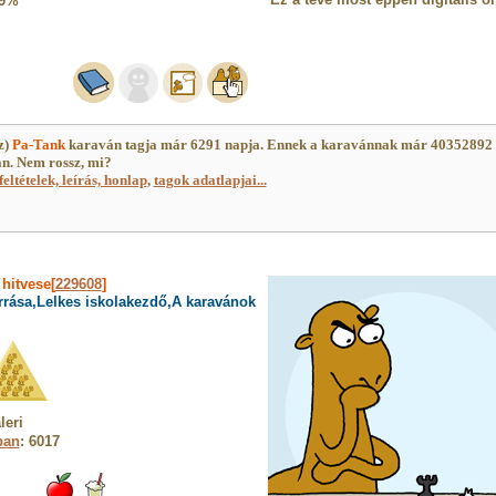
9%
z)
Pa-Tank
karaván tagja már 6291 napja. Ennek a karavánnak már 40352892
an. Nem rossz, mi?
feltételek, leírás, honlap
,
tagok adatlapjai...
»
hitvese[
229608
]
rrása,Lelkes iskolakezdő,A karavánok
leri
ban
: 6017