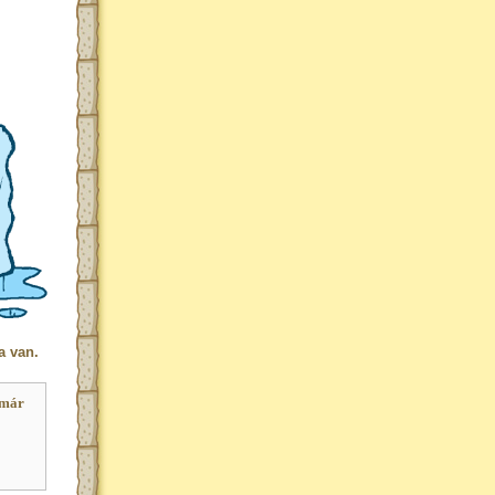
a van.
 már