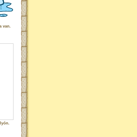
a van.
lyón.