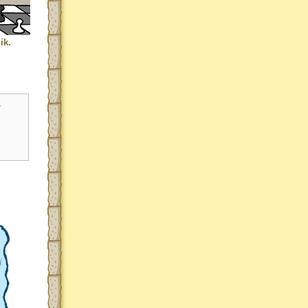
ik.
r