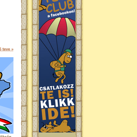
 teve »
rökség.