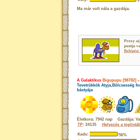
9
Ma már volt nála a gazdája.
Proxy a(
pontja v
Belépési 
A Galaktikus
Bigupupu [98782]
Tevetrükkök Atyja,Bölcsesség fo
bástyája
Életkora: 7942 nap Gazdája: Va
TP
: 24135
Helyezés a toplistá
Kedv:
56%