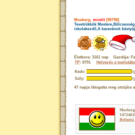
Moeberg,
mirelit
[98798]
Tevetrükkök Mestere,Bölcsesség 
iskolakezdő,A karavánok bástyáj
Életkora: 3161 nap Gazdája: Fa
TP
: 8791
Helyezés a toplistáb
Kedv:
Súly:
47 napja látogatta meg utoljára 
Moeberg
14724628
Belépési 