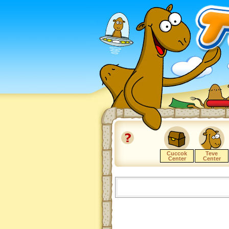
Cuccok
Teve
Center
Center