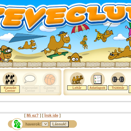
Karaván
Kapcsolat
Gaming
Leltár
Adatlapok
Trükktár
Center
Center
Zone
[
Mi ez?
] [
Írok ide
]
haverok: