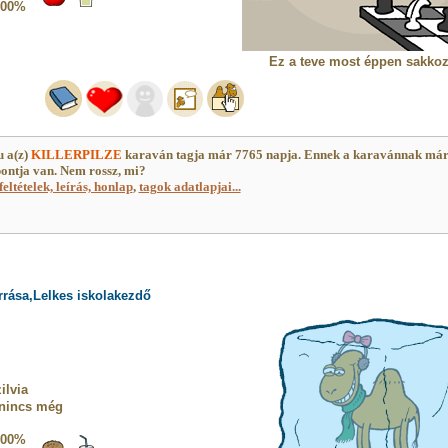
100%
Ez a teve most éppen sakkoz
 a(z)
KILLERPILZE
karaván tagja már 7765 napja. Ennek a karavánnak má
ontja van. Nem rossz, mi?
feltételek, leírás, honlap
,
tagok adatlapjai...
rrása,Lelkes iskolakezdő
ilvia
 nincs még
100%