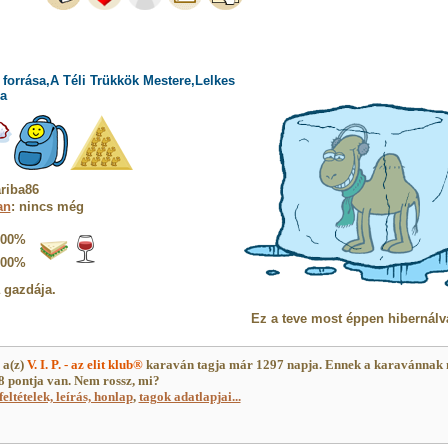
forrása,A Téli Trükkök Mestere,Lelkes
a
riba86
an
: nincs még
100%
100%
a gazdája.
Ez a teve most éppen hibernálv
 a(z)
V. I. P. - az elit klub®
karaván tagja már 1297 napja. Ennek a karavánnak
 pontja van. Nem rossz, mi?
feltételek, leírás, honlap
,
tagok adatlapjai...