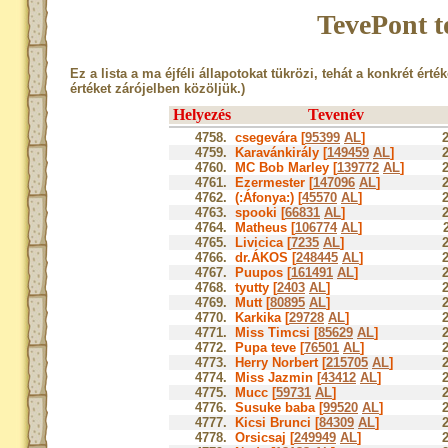
TevePont t
Ez a lista a ma éjféli állapotokat tükrözi, tehát a konkrét érté
értéket zárójelben közöljük.)
Helyezés
Tevenév
4758.
csegevára [
95399
AL
]
4759.
Karavánkirály [
149459
AL
]
4760.
MC Bob Marley [
139772
AL
]
4761.
Ezermester [
147096
AL
]
4762.
(:Áfonya:) [
45570
AL
]
4763.
spooki [
66831
AL
]
4764.
Matheus [
106774
AL
]
4765.
Livicica [
7235
AL
]
4766.
dr.ÁKOS [
248445
AL
]
4767.
Puupos [
161491
AL
]
4768.
tyutty [
2403
AL
]
4769.
Mutt [
80895
AL
]
4770.
Karkika [
29728
AL
]
4771.
Miss Timcsi [
85629
AL
]
4772.
Pupa teve [
76501
AL
]
4773.
Herry Norbert [
215705
AL
]
4774.
Miss Jazmin [
43412
AL
]
4775.
Mucc [
59731
AL
]
4776.
Susuke baba [
99520
AL
]
4777.
Kicsi Brunci [
84309
AL
]
4778.
Orsicsaj [
249949
AL
]