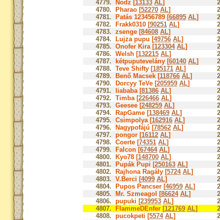
4779.
Nodz [
13133
AL
]
4780.
Pharao [
52270
AL
]
4781.
Patás 123456789 [
66895
AL
]
4782.
Frakk0310 [
90251
AL
]
4783.
zsenge [
84608
AL
]
4784.
Lujza pupu [
49756
AL
]
4785.
Onofer Kira [
123304
AL
]
4786.
Welsh [
132215
AL
]
4787.
kétpuputevelány [
60140
AL
]
4788.
Teve Shifty [
185171
AL
]
4789.
Benő Macsek [
118766
AL
]
4790.
Dorcyy TeVe [
205959
AL
]
4791.
liababa [
81386
AL
]
4792.
Timba [
226466
AL
]
4793.
Geesee [
248259
AL
]
4794.
RapGame [
138469
AL
]
4795.
Csimpolya [
162916
AL
]
4796.
Nagypofájú [
78562
AL
]
4797.
pongor [
16112
AL
]
4798.
Coerte [
74351
AL
]
4799.
Falcon [
67464
AL
]
4800.
Kyo78 [
148700
AL
]
4801.
Pupák Pupi [
250163
AL
]
4802.
Rajhona Ragály [
5724
AL
]
4803.
V.Berci [
4099
AL
]
4804.
Pupos Pancser [
46959
AL
]
4805.
Mr. Szmeagol [
86624
AL
]
4806.
pupuki [
239953
AL
]
4807.
FlammeDEnfer [
121769
AL
]
4808.
pucokpeti [
5574
AL
]