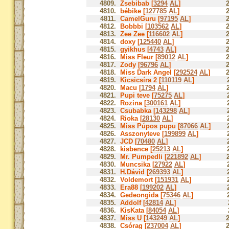
4809.
Zsebibab [
3294
AL
]
4810.
bébike [
127785
AL
]
4811.
CamelGuru [
97195
AL
]
4812.
Bobbbi [
103562
AL
]
4813.
Zee Zee [
116602
AL
]
4814.
doxy [
125440
AL
]
4815.
gyikhus [
4743
AL
]
4816.
Miss Fleur [
89012
AL
]
4817.
Zody [
96796
AL
]
4818.
Miss Dark Angel [
292524
AL
]
4819.
Kicsicsíra 2 [
110119
AL
]
4820.
Macu [
1794
AL
]
4821.
Pupi teve [
75275
AL
]
4822.
Rozina [
300161
AL
]
4823.
Csubabka [
143298
AL
]
4824.
Rioka [
28130
AL
]
4825.
Miss Púpos pupu [
87066
AL
]
4826.
Asszonyteve [
199899
AL
]
4827.
JCD [
70480
AL
]
4828.
kisbence [
25213
AL
]
4829.
Mr. Pumpedli [
221892
AL
]
4830.
Muncsika [
27922
AL
]
4831.
H.Dávid [
269393
AL
]
4832.
Voldemort [
151931
AL
]
4833.
Era88 [
199202
AL
]
4834.
Gedeongida [
75346
AL
]
4835.
Addolf [
42814
AL
]
4836.
KisKata [
84054
AL
]
4837.
Miss U [
143249
AL
]
4838.
Csórag [
237004
AL
]