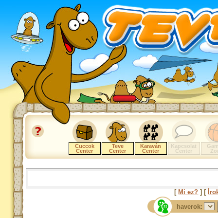
Cuccok
Teve
Karaván
Kapcsolat
Gam
Center
Center
Center
Center
Zo
[
Mi ez?
] [
Íro
haverok: