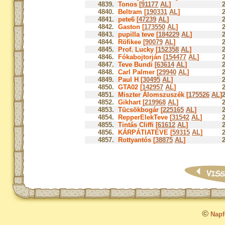
4839.
Tonos [
91177
AL
]
4840.
Beltram [
190331
AL
]
4841.
pete6 [
47239
AL
]
4842.
Gaston [
173550
AL
]
4843.
pupilla teve [
184229
AL
]
4844.
Röfikee [
90079
AL
]
4845.
Prof. Lucky [
152358
AL
]
4846.
Fókabojtorján [
154477
AL
]
4847.
Teve Bundi [
63614
AL
]
4848.
Carl Palmer [
29940
AL
]
4849.
Paul H [
30495
AL
]
4850.
GTA02 [
142957
AL
]
4851.
Miszter Álomszuszék [
175526
AL
]
4852.
Gikhart [
219968
AL
]
4853.
Tücsökbogár [
225165
AL
]
4854.
RepperElekTeve [
31542
AL
]
4855.
Tintás Cliffi [
61612
AL
]
4856.
KÁRPÁTIATEVE [
59315
AL
]
4857.
Rottyantós [
38875
AL
]
©
Napfo