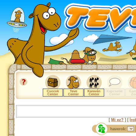
Cuccok
Teve
Karaván
Kapcsolat
Gam
Center
Center
Center
Center
Zo
[
Mi ez?
] [
Íro
haverok: