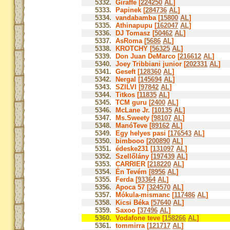
5332.
Giraffe [
224250
AL
]
5333.
Papinek [
284736
AL
]
5334.
vandabamba [
15800
AL
]
5335.
Athinapupu [
162047
AL
]
5336.
DJ Tomasz [
50462
AL
]
5337.
AsRoma [
5686
AL
]
5338.
KROTCHY [
56325
AL
]
5339.
Don Juan DeMarco [
216612
AL
]
5340.
Joey Tribbiani junior [
202331
AL
]
5341.
Geseft [
128360
AL
]
5342.
Nergal [
145694
AL
]
5343.
SZILVI [
97842
AL
]
5344.
Titkos [
11835
AL
]
5345.
TCM guru [
2400
AL
]
5346.
McLane Jr. [
10135
AL
]
5347.
Ms.Sweety [
98107
AL
]
5348.
ManóTeve [
89162
AL
]
5349.
Egy helyes pasi [
176543
AL
]
5350.
bimbooo [
200890
AL
]
5351.
édeske231 [
131097
AL
]
5352.
Szellőlány [
197439
AL
]
5353.
CARRIER [
218220
AL
]
5354.
Én Tevém [
8956
AL
]
5355.
Ferda [
93364
AL
]
5356.
Apoca 57 [
324570
AL
]
5357.
Mókula-mismanc [
117486
AL
]
5358.
Kicsi Béka [
57640
AL
]
5359.
Saxoo [
37496
AL
]
5360.
Vodafone teve [
158266
AL
]
5361.
tommirra [
121717
AL
]