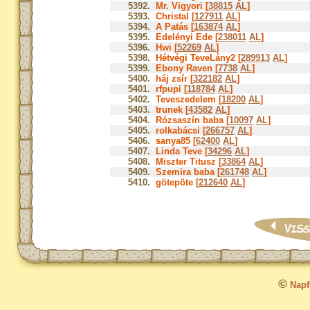
5392.
Mr. Vigyori [
38815
AL
]
5393.
Christal [
127911
AL
]
5394.
A Patás [
163874
AL
]
5395.
Edelényi Ede [
238011
AL
]
5396.
Hwi [
52269
AL
]
5398.
Hétvégi TeveLány2 [
289913
AL
]
5399.
Ebony Raven [
7738
AL
]
5400.
háj zsír [
322182
AL
]
5401.
rfpupi [
118784
AL
]
5402.
Teveszedelem [
18200
AL
]
5403.
trunek [
43582
AL
]
5404.
Rózsaszín baba [
10097
AL
]
5405.
rolkabácsi [
266757
AL
]
5406.
sanya85 [
62400
AL
]
5407.
Linda Teve [
34296
AL
]
5408.
Miszter Titusz [
33864
AL
]
5409.
Szemira baba [
261748
AL
]
5410.
götepöte [
212640
AL
]
©
Napfo