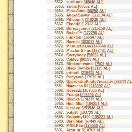
5362.
surfpunk [
48048
AL
]
5363.
Yndis [
89662
AL
]
5364.
Miss Anita [
58258
AL
]
5365.
Angel Spawn [
112194
AL
]
5366.
Pihepunk [
110230
AL
]
5367.
Eknödö [
12312
AL
]
5368.
Borisz junior [
215159
AL
]
5369.
Ba-lee^^ [
272258
AL
]
5370.
Funkton [
155587
AL
]
5371.
Bazoka [
303017
AL
]
5372.
Mr.muci baba [
148648
AL
]
5373.
Miszter Bélus [
167481
AL
]
5374.
Everybody [
54694
AL
]
5375.
CaMeL [
88589
AL
]
5376.
Slipknot camel [
7509
AL
]
5377.
Black Bettike [
92119
AL
]
5378.
primuli [
216413
AL
]
5379.
Pottyantó [
17070
AL
]
5380.
GyűrűkUraKirályVisszatér [
72244
AL
5381.
Natascha 01 [
213392
AL
]
5382.
teveszáz [
167065
AL
]
5383.
Pukoja [
226296
AL
]
5384.
Riccike [
174375
AL
]
5385.
Husi Musi [
194251
AL
]
5386.
kicsi en [
253548
AL
]
5387.
Saly10 [
193729
AL
]
5388.
Koppány1100 [
155223
AL
]
5389.
Dark Man [
67449
AL
]
5390.
MRS.Eko [
175560
AL
]
5391.
Artúr úr [
210763
AL
]