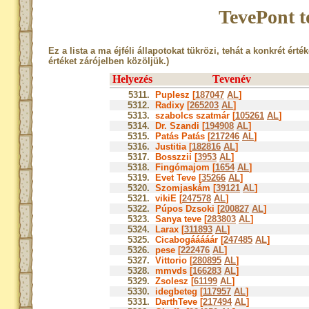
TevePont t
Ez a lista a ma éjféli állapotokat tükrözi, tehát a konkrét érté
értéket zárójelben közöljük.)
Helyezés
Tevenév
5311.
Puplesz [
187047
AL
]
5312.
Radixy [
265203
AL
]
5313.
szabolcs szatmár [
105261
AL
]
5314.
Dr. Szandi [
194908
AL
]
5315.
Patás Patás [
217246
AL
]
5316.
Justitia [
182816
AL
]
5317.
Bosszzii [
3953
AL
]
5318.
Fingómajom [
1654
AL
]
5319.
Evet Teve [
35266
AL
]
5320.
Szomjaskám [
39121
AL
]
5321.
vikiE [
247578
AL
]
5322.
Púpos Dzsoki [
200827
AL
]
5323.
Sanya teve [
283803
AL
]
5324.
Larax [
311893
AL
]
5325.
Cicabogááááár [
247485
AL
]
5326.
pese [
222476
AL
]
5327.
Vittorio [
280895
AL
]
5328.
mmvds [
166283
AL
]
5329.
Zsolesz [
61199
AL
]
5330.
idegbeteg [
117957
AL
]
5331.
DarthTeve [
217494
AL
]