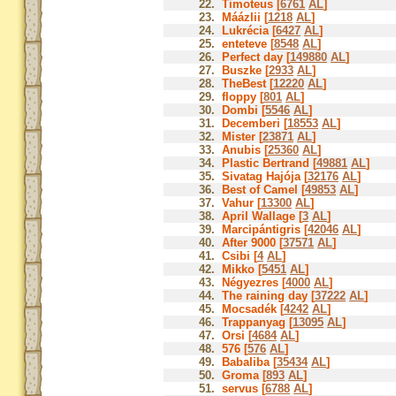
22.
Timoteus [
6761
AL
]
23.
Máázlii [
1218
AL
]
24.
Lukrécia [
6427
AL
]
25.
enteteve [
8548
AL
]
26.
Perfect day [
149880
AL
]
27.
Buszke [
2933
AL
]
28.
TheBest [
12220
AL
]
29.
floppy [
801
AL
]
30.
Dombi [
5546
AL
]
31.
Decemberi [
18553
AL
]
32.
Mister [
23871
AL
]
33.
Anubis [
25360
AL
]
34.
Plastic Bertrand [
49881
AL
]
35.
Sivatag Hajója [
32176
AL
]
36.
Best of Camel [
49853
AL
]
37.
Vahur [
13300
AL
]
38.
April Wallage [
3
AL
]
39.
Marcipántigris [
42046
AL
]
40.
After 9000 [
37571
AL
]
41.
Csibi [
4
AL
]
42.
Mikko [
5451
AL
]
43.
Négyezres [
4000
AL
]
44.
The raining day [
37222
AL
]
45.
Mocsadék [
4242
AL
]
46.
Trappanyag [
13095
AL
]
47.
Orsi [
4684
AL
]
48.
576 [
576
AL
]
49.
Babaliba [
35434
AL
]
50.
Groma [
893
AL
]
51.
servus [
6788
AL
]