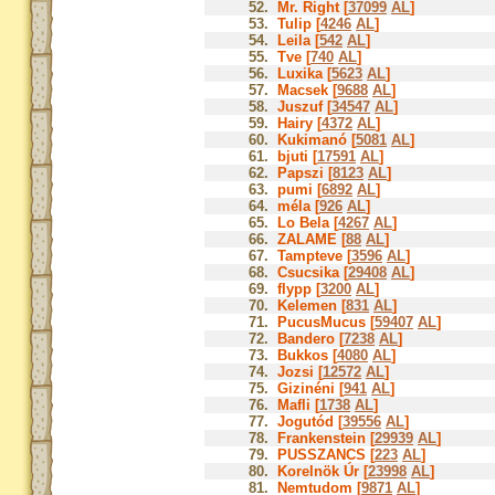
52.
Mr. Right [
37099
AL
]
53.
Tulip [
4246
AL
]
54.
Leila [
542
AL
]
55.
Tve [
740
AL
]
56.
Luxika [
5623
AL
]
57.
Macsek [
9688
AL
]
58.
Juszuf [
34547
AL
]
59.
Hairy [
4372
AL
]
60.
Kukimanó [
5081
AL
]
61.
bjuti [
17591
AL
]
62.
Papszi [
8123
AL
]
63.
pumi [
6892
AL
]
64.
méla [
926
AL
]
65.
Lo Bela [
4267
AL
]
66.
ZALAME [
88
AL
]
67.
Tampteve [
3596
AL
]
68.
Csucsika [
29408
AL
]
69.
flypp [
3200
AL
]
70.
Kelemen [
831
AL
]
71.
PucusMucus [
59407
AL
]
72.
Bandero [
7238
AL
]
73.
Bukkos [
4080
AL
]
74.
Jozsi [
12572
AL
]
75.
Gizinéni [
941
AL
]
76.
Mafli [
1738
AL
]
77.
Jogutód [
39556
AL
]
78.
Frankenstein [
29939
AL
]
79.
PUSSZANCS [
223
AL
]
80.
Korelnök Úr [
23998
AL
]
81.
Nemtudom [
9871
AL
]