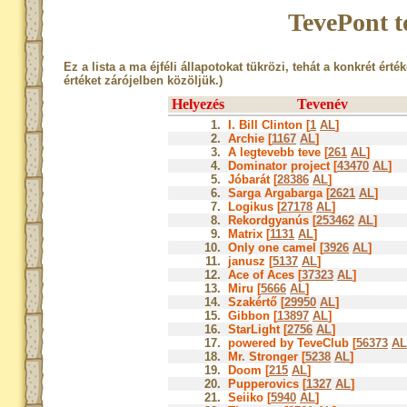
TevePont t
Ez a lista a ma éjféli állapotokat tükrözi, tehát a konkrét érté
értéket zárójelben közöljük.)
Helyezés
Tevenév
1.
I. Bill Clinton [
1
AL
]
2.
Archie [
1167
AL
]
3.
A legtevebb teve [
261
AL
]
4.
Dominator project [
43470
AL
]
5.
Jóbarát [
28386
AL
]
6.
Sarga Argabarga [
2621
AL
]
7.
Logikus [
27178
AL
]
8.
Rekordgyanús [
253462
AL
]
9.
Matrix [
1131
AL
]
10.
Only one camel [
3926
AL
]
11.
janusz [
5137
AL
]
12.
Ace of Aces [
37323
AL
]
13.
Miru [
5666
AL
]
14.
Szakértő [
29950
AL
]
15.
Gibbon [
13897
AL
]
16.
StarLight [
2756
AL
]
17.
powered by TeveClub [
56373
AL
18.
Mr. Stronger [
5238
AL
]
19.
Doom [
215
AL
]
20.
Pupperovics [
1327
AL
]
21.
Seiiko [
5940
AL
]