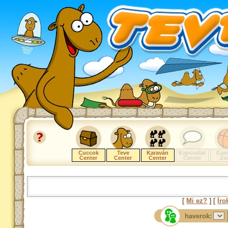
Cuccok
Teve
Karaván
Kapcsolat
Gam
Center
Center
Center
Center
Zo
[
Mi ez?
] [
Íro
haverok: