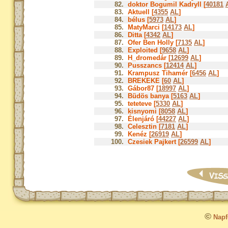
82.
doktor Bogumil Kadryll [
40181
83.
Aktuell [
4355
AL
]
84.
bélus [
5973
AL
]
85.
MatyMarci [
14173
AL
]
86.
Ditta [
4342
AL
]
87.
Ofer Ben Holly [
7135
AL
]
88.
Exploited [
9658
AL
]
89.
H_dromedár [
12699
AL
]
90.
Pusszancs [
12414
AL
]
91.
Krampusz Tihamér [
6456
AL
]
92.
BREKEKE [
60
AL
]
93.
Gábor87 [
18997
AL
]
94.
Büdös banya [
5163
AL
]
95.
teteteve [
5330
AL
]
96.
kisnyomi [
8058
AL
]
97.
Élenjáró [
44227
AL
]
98.
Celesztin [
7181
AL
]
99.
Kenéz [
26919
AL
]
100.
Czesiek Pajkert [
26599
AL
]
©
Napfo